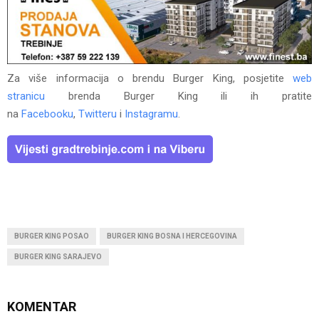
Za više informacija o brendu Burger King, posjetite
web
stranicu
brenda Burger King ili ih pratite
na
Facebooku
,
Twitteru
i
Instagramu
.
BURGER KING POSAO
BURGER KING BOSNA I HERCEGOVINA
BURGER KING SARAJEVO
KOMENTAR