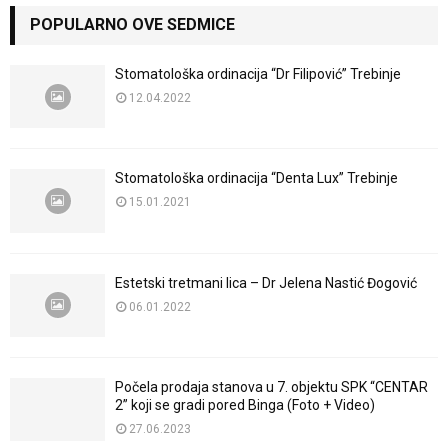
POPULARNO OVE SEDMICE
Stomatološka ordinacija “Dr Filipović” Trebinje
12.04.2022
Stomatološka ordinacija “Denta Lux” Trebinje
15.01.2021
Estetski tretmani lica – Dr Jelena Nastić Đogović
06.01.2022
Počela prodaja stanova u 7. objektu SPK “CENTAR
2” koji se gradi pored Binga (Foto + Video)
27.06.2023