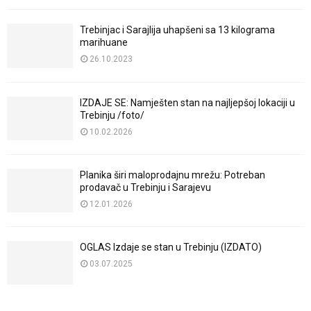
Trebinjac i Sarajlija uhapšeni sa 13 kilograma
marihuane
26.10.2023
IZDAJE SE: Namješten stan na najljepšoj lokaciji u
Trebinju /foto/
10.02.2026
Planika širi maloprodajnu mrežu: Potreban
prodavač u Trebinju i Sarajevu
12.01.2026
OGLAS Izdaje se stan u Trebinju (IZDATO)
03.07.2025