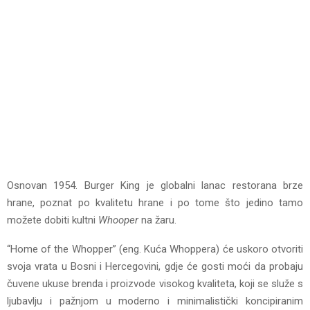
Osnovan 1954. Burger King je globalni lanac restorana brze
hrane, poznat po kvalitetu hrane i po tome što jedino tamo
možete dobiti kultni
Whooper
na žaru.
“Home of the Whopper” (eng. Kuća Whoppera) će uskoro otvoriti
svoja vrata u Bosni i Hercegovini, gdje će gosti moći da probaju
čuvene ukuse brenda i proizvode visokog kvaliteta, koji se služe s
ljubavlju i pažnjom u moderno i minimalistički koncipiranim