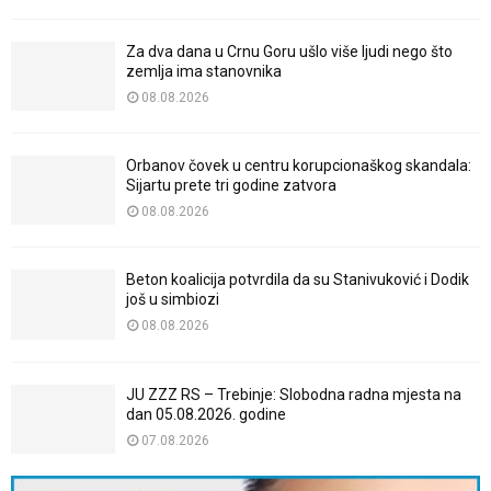
Za dva dana u Crnu Goru ušlo više ljudi nego što
zemlja ima stanovnika
08.08.2026
Orbanov čovek u centru korupcionaškog skandala:
Sijartu prete tri godine zatvora
08.08.2026
Beton koalicija potvrdila da su Stanivuković i Dodik
još u simbiozi
08.08.2026
JU ZZZ RS – Trebinje: Slobodna radna mjesta na
dan 05.08.2026. godine
07.08.2026