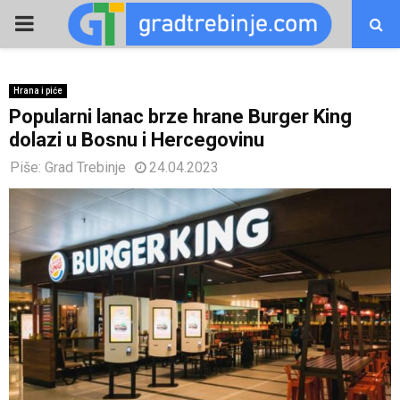
PRIMARY
MENU
Hrana i piće
Popularni lanac brze hrane Burger King
dolazi u Bosnu i Hercegovinu
Piše:
Grad Trebinje
24.04.2023