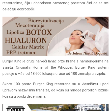
restoranima, čija udobodnost otvorenog prostora čini da se svi
osjećaju dobrodošli.
Burger King je drugi najveći lanac brze hrane s hamburgerima na
svijetu. Originalni Home of the Whopper, Burger King sistem
posluje u više od 18.600 lokacija u više od 100 zemalja u svijetu.
Skoro 100 posto Burger King restorana su u vlasništvu i pod
upravom nezavisnih franšiza, od kojih su mnoge porodični biznisi
koji su u poslu decenijama.