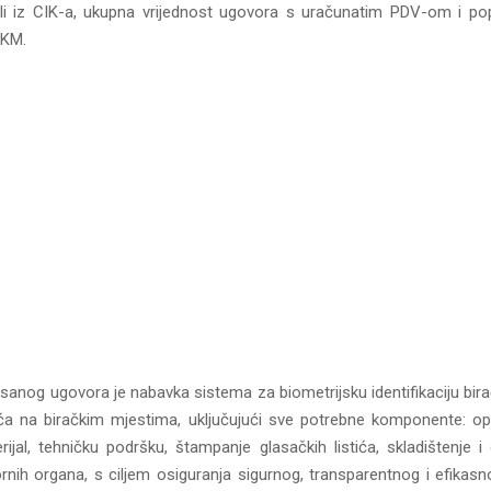
li iz CIK-a, ukupna vrijednost ugovora s uračunatim PDV-om i po
 KM.
anog ugovora je nabavka sistema za biometrijsku identifikaciju bira
tića na biračkim mjestima, uključujući sve potrebne komponente: op
ijal, tehničku podršku, štampanje glasačkih listića, skladištenje i 
ornih organa, s ciljem osiguranja sigurnog, transparentnog i efikas