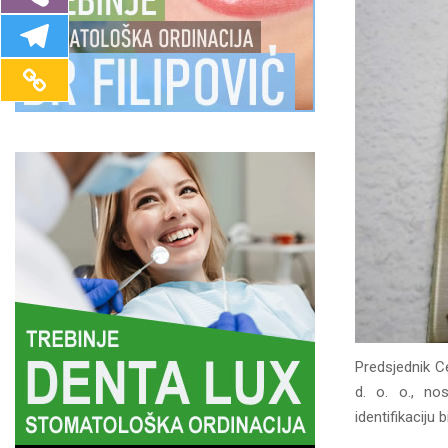
Predsjednik C
d. o. o., no
identifikaciju 