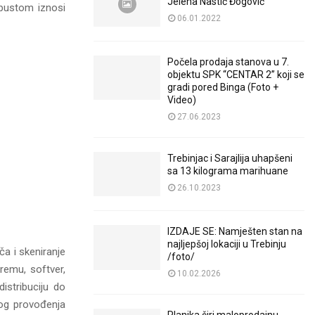
Jelena Nastić Đogović
pustom iznosi
06.01.2022
Počela prodaja stanova u 7.
objektu SPK “CENTAR 2” koji se
gradi pored Binga (Foto +
Video)
27.06.2023
Trebinjac i Sarajlija uhapšeni
sa 13 kilograma marihuane
26.10.2023
IZDAJE SE: Namješten stan na
najljepšoj lokaciji u Trebinju
ča i skeniranje
/foto/
remu, softver,
10.02.2026
distribuciju do
nog provođenja