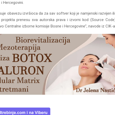
i i Hercegovini.
uje obavezu izvršioca da za sav softver koji je namjenski razvijen il
projekta prenesu sva autorska prava i izvorni kod (Source Code) 
tvo Centralne izborne komisije Bosne i Hercegovine”, navode iz CIK-a