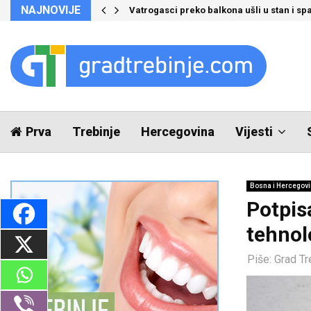
NAJNOVIJE
Vatrogasci preko balkona ušli u stan i spa
Prva
Trebinje
Hercegovina
Vijesti
Bosna i Hercegov
Potpis
tehnol
Piše:
Grad Tr