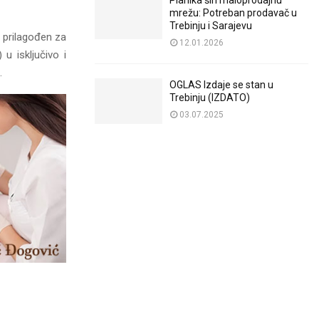
Planika širi maloprodajnu
mrežu: Potreban prodavač u
Trebinju i Sarajevu
i prilagođen za
12.01.2026
u isključivo i
.
OGLAS Izdaje se stan u
Trebinju (IZDATO)
03.07.2025