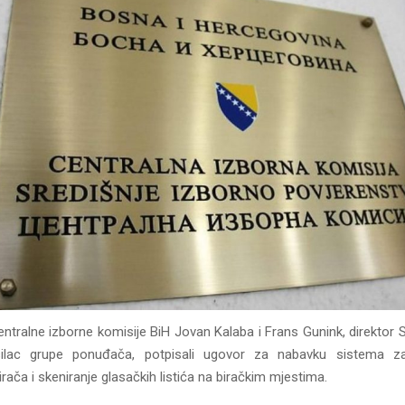
entralne izborne komisije BiH Jovan Kalaba i Frans Gunink, direktor
silac grupe ponuđača, potpisali ugovor za nabavku sistema za
birača i skeniranje glasačkih listića na biračkim mjestima.