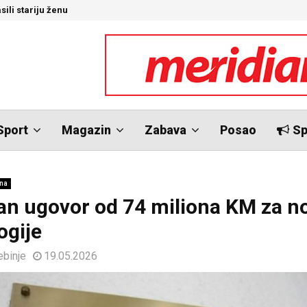
sili stariju ženu
U
Sport
Magazin
Zabava
Posao
Sp
ina
an ugovor od 74 miliona KM za n
ogije
ebinje
19.05.2026