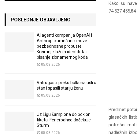
Kako su nave
74.527.455,84
POSLEDNJE OBJAVLJENO
AI agenti kompanija OpenAI i
Anthropic umešani u nove
bezbednosne propuste:
Kreiranje lažnih identiteta i
pisanje zlonamernog koda
05.08.2026
Vatrogasci preko balkona ušli u
stan i spasili stariju ženu
05.08.2026
Predmet potpis
Uz Ligu šampiona do poklon
glasačkih lis
tiketa: Fenerbahce dočekuje
potrošni mater
Sturm
nadležnih izb
05.08.2026