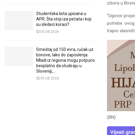
izbora u Bosn
Studentska lista upisana u
“Ugovor propis
APR: Šta stoji iza pečata i koji
potrebe ovog 
su sledeći koraci?
trajno vlasniš
05.08.2026
Smeštaj od 150 evra, ručak uz
bonove, lako do zaposlenja:
Mladi iz regiona mogu potpuno
besplatno da studiraju u
Sloveniji,...
05.08.2026
(BN)