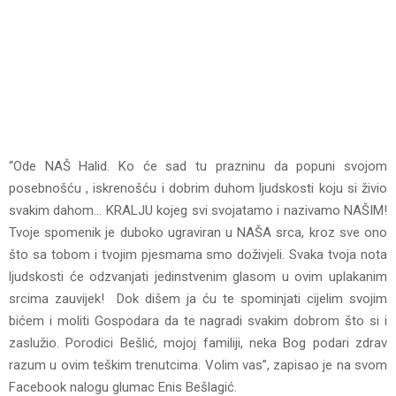
“Ode NAŠ Halid. Ko će sad tu prazninu da popuni svojom
posebnošću , iskrenošću i dobrim duhom ljudskosti koju si živio
svakim dahom… KRALJU kojeg svi svojatamo i nazivamo NAŠIM!
Tvoje spomenik je duboko ugraviran u NAŠA srca, kroz sve ono
što sa tobom i tvojim pjesmama smo doživjeli. Svaka tvoja nota
ljudskosti će odzvanjati jedinstvenim glasom u ovim uplakanim
srcima zauvijek! Dok dišem ja ću te spominjati cijelim svojim
bićem i moliti Gospodara da te nagradi svakim dobrom što si i
zaslužio. Porodici Bešlić, mojoj familiji, neka Bog podari zdrav
razum u ovim teškim trenutcima. Volim vas”, zapisao je na svom
Facebook nalogu glumac Enis Bešlagić.