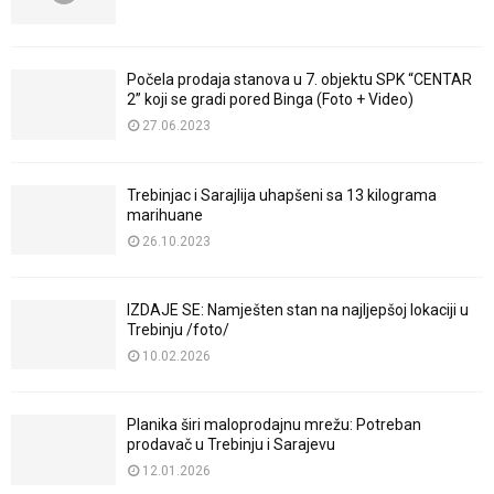
Počela prodaja stanova u 7. objektu SPK “CENTAR
2” koji se gradi pored Binga (Foto + Video)
27.06.2023
Trebinjac i Sarajlija uhapšeni sa 13 kilograma
marihuane
26.10.2023
IZDAJE SE: Namješten stan na najljepšoj lokaciji u
Trebinju /foto/
10.02.2026
Planika širi maloprodajnu mrežu: Potreban
prodavač u Trebinju i Sarajevu
12.01.2026