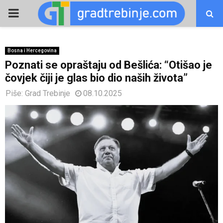
PRIMARY
MENU
Bosna i Hercegovina
Poznati se opraštaju od Bešlića: “Otišao je
čovjek čiji je glas bio dio naših života”
Piše:
Grad Trebinje
08.10.2025