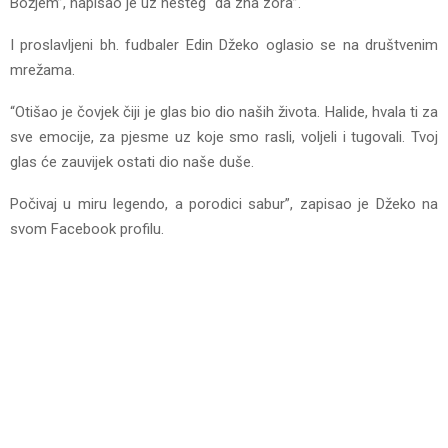
Božjem”, napisao je uz hešteg “da zna zora”.
I proslavljeni bh. fudbaler Edin Džeko oglasio se na društvenim
mrežama.
“Otišao je čovjek čiji je glas bio dio naših života. Halide, hvala ti za
sve emocije, za pjesme uz koje smo rasli, voljeli i tugovali. Tvoj
glas će zauvijek ostati dio naše duše.
Počivaj u miru legendo, a porodici sabur”, zapisao je Džeko na
svom Facebook profilu.