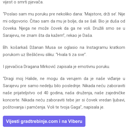
vijest o smrti pjevača.
“Poslao sam mu poruku pre nekoliko dana: ‘Majstore, drži se’. Nije
mi odgovorio. Čitao sam da mu je bolje, da se šali. Bio je duša od
čoveka. Njega ne može čovek da ga ne voli. Družili smo se u
Sarajevu, ne znam šta da kažem”, rekao je Daša.
Bh. košarkaš Džanan Musa se oglasio na Instagramu kratkom
porukom uz Bešlićevu sliku: “Hvala ti za sve”.
I pjevačica Dragana Mirković zapisala je emotivnu poruku.
“Dragi moj Halide, ne mogu da verujem da je naše viđanje u
Sarajevu pre samo nedelju bilo poslednje. Nikada neću zaboraviti
naše prijateljstvo od 40 godina, naša druženja, naše zajedničke
koncerte. Nikada neću zaboraviti tebe jer si čovek vredan ljubavi,
poštovanja i pamćenja. Voli te tvoja Gaga”, napisala je.