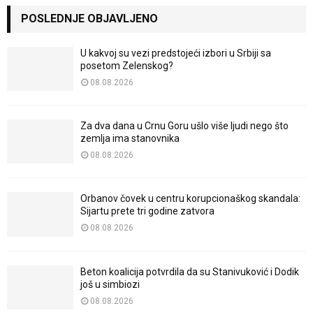
POSLEDNJE OBJAVLJENO
U kakvoj su vezi predstojeći izbori u Srbiji sa
posetom Zelenskog?
08.08.2026
Za dva dana u Crnu Goru ušlo više ljudi nego što
zemlja ima stanovnika
08.08.2026
Orbanov čovek u centru korupcionaškog skandala:
Sijartu prete tri godine zatvora
08.08.2026
Beton koalicija potvrdila da su Stanivuković i Dodik
još u simbiozi
08.08.2026