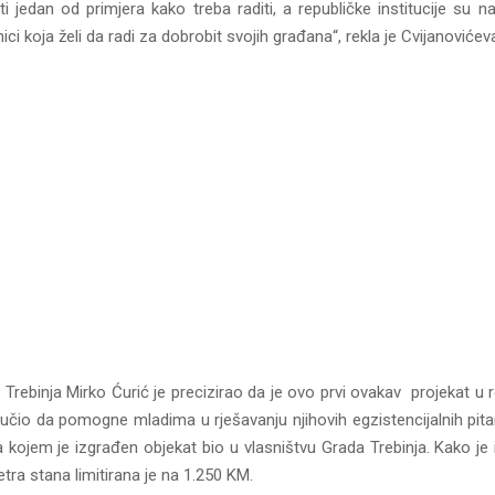
i jedan od primjera kako treba raditi, a republičke institucije su n
ici koja želi da radi za dobrobit svojih građana“, rekla je Cvijanovićev
Trebinja Mirko Ćurić je precizirao da je ovo prvi ovakav projekat u r
lučio da pomogne mladima u rješavanju njihovih egzistencijalnih pita
a kojem je izgrađen objekat bio u vlasništvu Grada Trebinja. Kako je 
ra stana limitirana je na 1.250 KM.