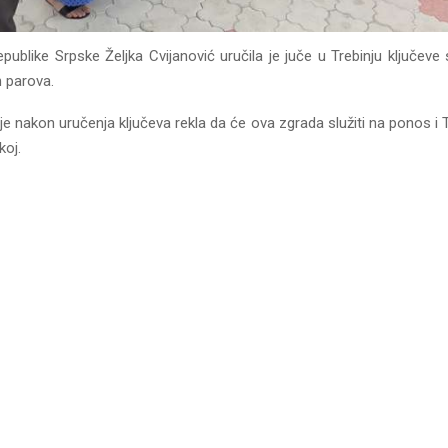
publike Srpske Željka Cvijanović uručila je juče u Trebinju ključev
h parova.
je nakon uručenja ključeva rekla da će ova zgrada služiti na ponos i Tre
koj.