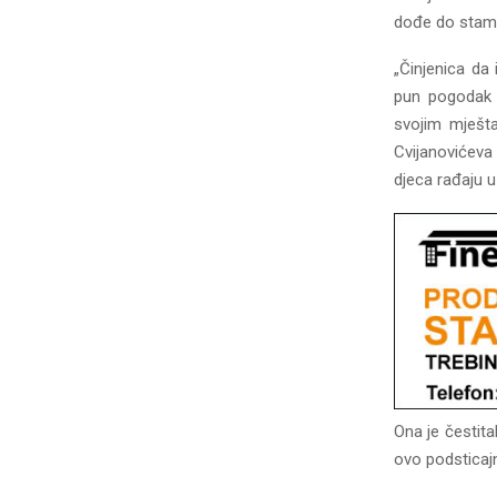
dođe do stamb
„Činjenica da 
pun pogodak 
svojim mješta
Cvijanovićeva 
djeca rađaju u
Ona je čestita
ovo podsticaj