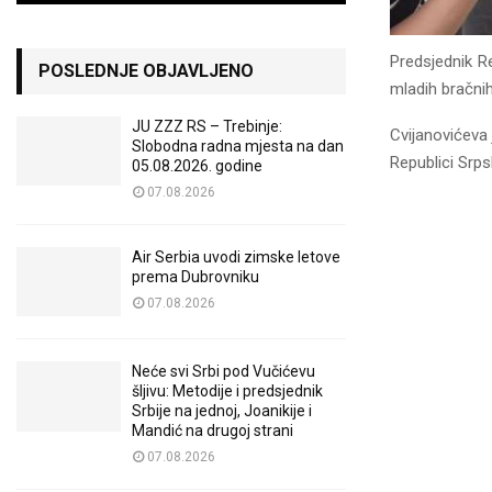
Predsjednik Re
POSLEDNJE OBJAVLJENO
mladih bračni
JU ZZZ RS – Trebinje:
Cvijanovićeva 
Slobodna radna mjesta na dan
Republici Srps
05.08.2026. godine
07.08.2026
Air Serbia uvodi zimske letove
prema Dubrovniku
07.08.2026
Neće svi Srbi pod Vučićevu
šljivu: Metodije i predsjednik
Srbije na jednoj, Joanikije i
Mandić na drugoj strani
07.08.2026