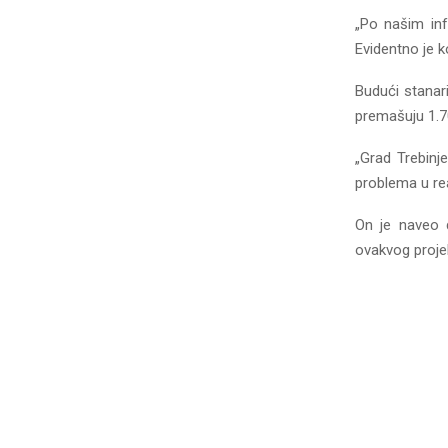
„Po našim inf
Evidentno je k
Budući stanar
premašuju 1.7
„Grad Trebinje
problema u rea
On je naveo d
ovakvog proje