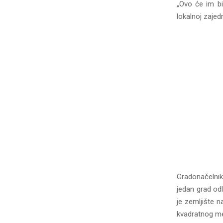
„Ovo će im bit
lokalnoj zajedn
Gradonačelnik 
jedan grad od
je zemljište n
kvadratnog met