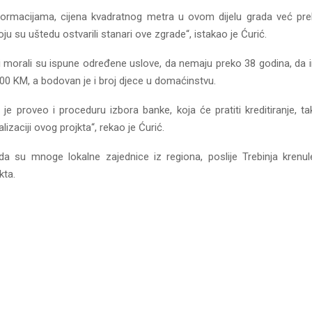
ormacijama, cijena kvadratnog metra u ovom dijelu grada već pre
oju su uštedu ostvarili stanari ove zgrade“, istakao je Ćurić.
i morali su ispune određene uslove, da nemaju preko 38 godina, da 
00 KM, a bodovan je i broj djece u domaćinstvu.
 je proveo i proceduru izbora banke, koja će pratiti kreditiranje, ta
lizaciji ovog projkta“, rekao je Ćurić.
a su mnoge lokalne zajednice iz regiona, poslije Trebinja krenule
kta.