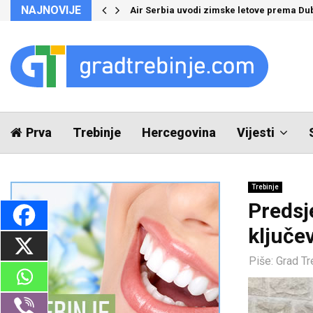
NAJNOVIJE
Air Serbia uvodi zimske letove prema Du
Prva
Trebinje
Hercegovina
Vijesti
Trebinje
Predsj
ključe
Piše:
Grad Tr