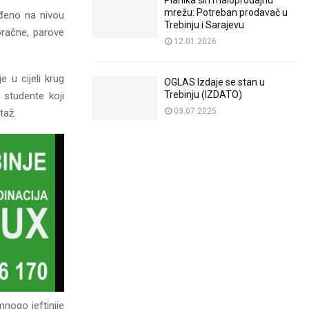
Planika širi maloprodajnu
mrežu: Potreban prodavač u
ađeno na nivou
Trebinju i Sarajevu
bračne, parove
12.01.2026
 u cijeli krug
OGLAS Izdaje se stan u
Trebinju (IZDATO)
 studente koji
03.07.2025
taž.
nogo jeftinije