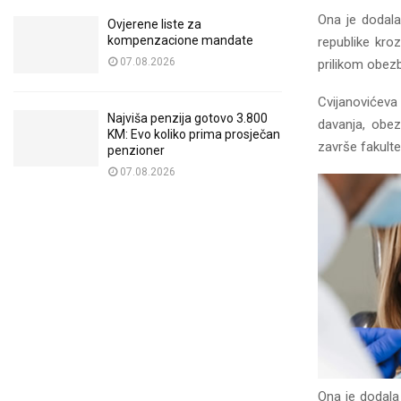
Ona je dodala
Ovjerene liste za
kompenzacione mandate
republike kro
07.08.2026
prilikom obezb
Cvijanovićeva
Najviša penzija gotovo 3.800
davanja, obez
KM: Evo koliko prima prosječan
završe fakultet
penzioner
07.08.2026
Ona je dodala