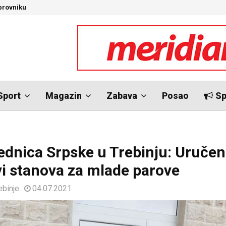
brovniku
N
Sport
Magazin
Zabava
Posao
Sp
ednica Srpske u Trebinju: Uručen
vi stanova za mlade parove
ebinje
04.07.2021