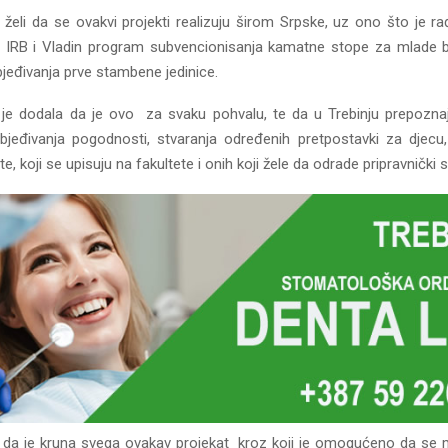
 želi da se ovakvi projekti realizuju širom Srpske, uz ono što je r
z IRB i Vladin program subvencionisanja kamatne stope za mlade 
jeđivanja prve stambene jedinice.
 je dodala da je ovo za svaku pohvalu, te da u Trebinju prepoznaje
bjeđivanja pogodnosti, stvaranja određenih pretpostavki za djecu,
e, koji se upisuju na fakultete i onih koji žele da odrade pripravnički s
 da je kruna svega ovakav projekat kroz koji je omogućeno da se m