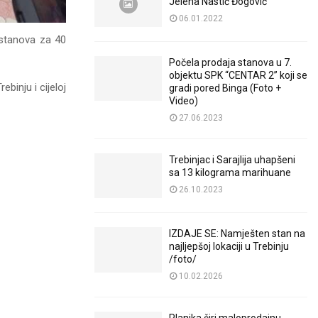
Jelena Nastić Đogović
06.01.2022
e stanova za 40
Počela prodaja stanova u 7.
objektu SPK “CENTAR 2” koji se
binju i cijeloj
gradi pored Binga (Foto +
Video)
27.06.2023
Trebinjac i Sarajlija uhapšeni
sa 13 kilograma marihuane
26.10.2023
IZDAJE SE: Namješten stan na
najljepšoj lokaciji u Trebinju
/foto/
10.02.2026