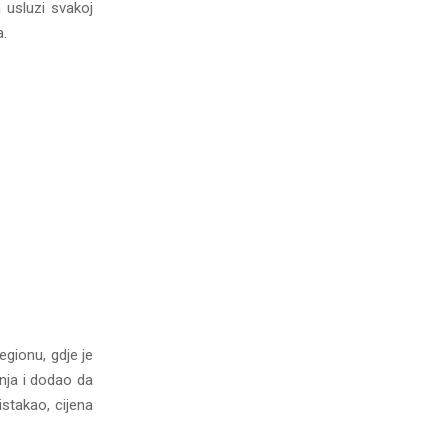
a usluzi svakoj
a.
egionu, gdje je
nja i dodao da
istakao, cijena