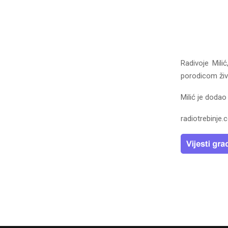
Radivoje Mili
porodicom živi
Milić je dodao
radiotrebinje