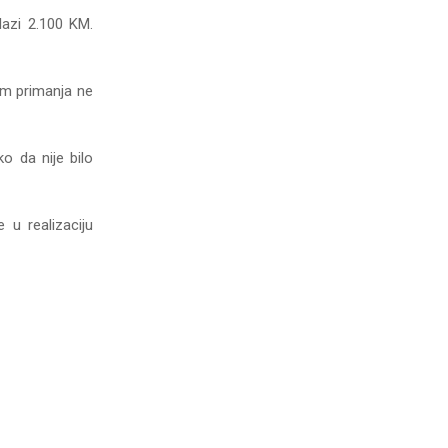
lazi 2.100 KM.
im primanja ne
ko da nije bilo
 u realizaciju