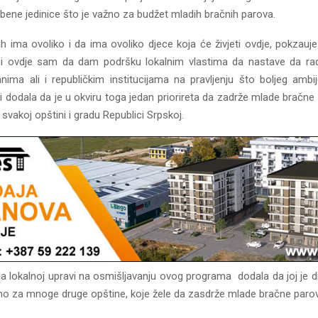
ene jedinice što je važno za budžet mladih bračnih parova.
ih ima ovoliko i da ima ovoliko djece koja će živjeti ovdje, pokzauj
i ovdje sam da dam podršku lokalnim vlastima da nastave da ra
nima ali i republičkim institucijama na pravljenju što boljeg ambije
i dodala da je u okviru toga jedan priorireta da zadrže mlade bračne
 svakoj opštini i gradu Republici Srpskoj.
la lokalnoj upravi na osmišljavanju ovog programa dodala da joj je d
no za mnoge druge opštine, koje žele da zasdrže mlade bračne paro