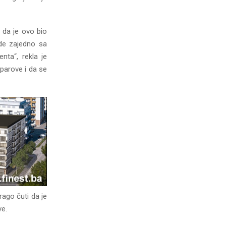
e da je ovo bio
de zajedno sa
nta“, rekla je
 parove i da se
rago čuti da je
ve.