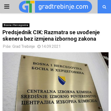
PRIMARY
MENU
Bosna i Hercegovina
Predsjednik CIK: Razmatra se uvođenje
skenera bez izmjena izbornog zakona
Piše:
Grad Trebinje
14.09.2021