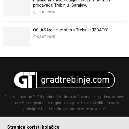
prodavač u Trebinju i Sarajevu
12.01.2026
OGLAS Izdaje se stan u Trebinju (IZDATO)
03.07.2025
Portal je nastao 2014 godine. Pratimo dešavanja iz gradova istočne
i stare Hercegovine, te regiona i svijeta. Ukoliko želite da nam
pošaljete tekst ili sliku slobodno nam se javite.
Email:
info@gradtrebinje.com
Stranica koristi kolačiće