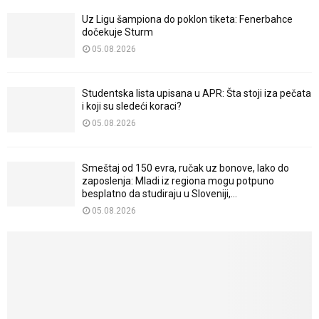
Uz Ligu šampiona do poklon tiketa: Fenerbahce
dočekuje Sturm
05.08.2026
Studentska lista upisana u APR: Šta stoji iza pečata
i koji su sledeći koraci?
05.08.2026
Smeštaj od 150 evra, ručak uz bonove, lako do
zaposlenja: Mladi iz regiona mogu potpuno
besplatno da studiraju u Sloveniji,...
05.08.2026