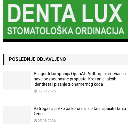
POSLEDNJE OBJAVLJENO
AI agenti kompanija OpenAI i Anthropic umešani u
nove bezbednosne propuste: Kreiranje lažnih
identiteta i pisanje zlonamernog koda
05.08.2026
Vatrogasci preko balkona ušli u stan i spasili stariju
ženu
05.08.2026