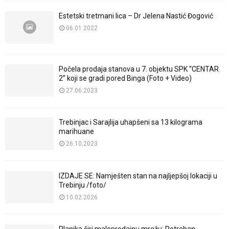
Estetski tretmani lica – Dr Jelena Nastić Đogović
06.01.2022
Počela prodaja stanova u 7. objektu SPK “CENTAR
2” koji se gradi pored Binga (Foto + Video)
27.06.2023
Trebinjac i Sarajlija uhapšeni sa 13 kilograma
marihuane
26.10.2023
IZDAJE SE: Namješten stan na najljepšoj lokaciji u
Trebinju /foto/
10.02.2026
Planika širi maloprodajnu mrežu: Potreban