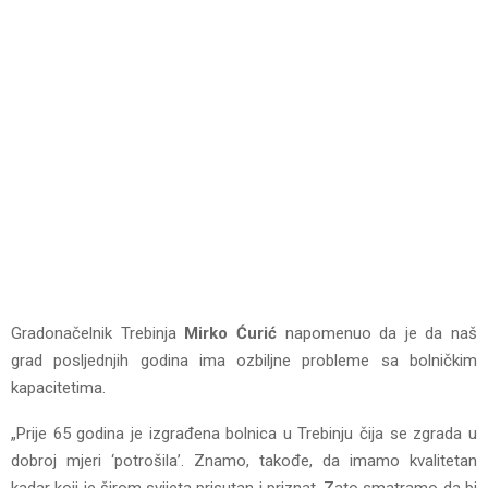
Gradonačelnik Trebinja
Mirko Ćurić
napomenuo da je da naš
grad posljednjih godina ima ozbiljne probleme sa bolničkim
kapacitetima.
„Prije 65 godina je izgrađena bolnica u Trebinju čija se zgrada u
dobroj mjeri ‘potrošila’. Znamo, takođe, da imamo kvalitetan
kadar koji je širom svijeta prisutan i priznat. Zato smatramo da bi