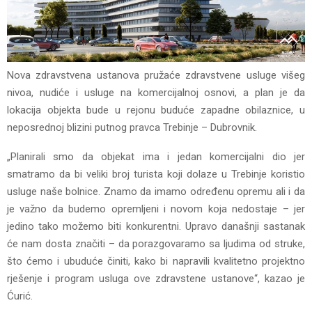
Nova zdravstvena ustanova pružaće zdravstvene usluge višeg
nivoa, nudiće i usluge na komercijalnoj osnovi, a plan je da
lokacija objekta bude u rejonu buduće zapadne obilaznice, u
neposrednoj blizini putnog pravca Trebinje – Dubrovnik.
„Planirali smo da objekat ima i jedan komercijalni dio jer
smatramo da bi veliki broj turista koji dolaze u Trebinje koristio
usluge naše bolnice. Znamo da imamo određenu opremu ali i da
je važno da budemo opremljeni i novom koja nedostaje – jer
jedino tako možemo biti konkurentni. Upravo današnji sastanak
će nam dosta značiti – da porazgovaramo sa ljudima od struke,
što ćemo i ubuduće činiti, kako bi napravili kvalitetno projektno
rješenje i program usluga ove zdravstene ustanove“, kazao je
Ćurić.