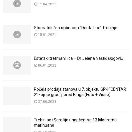
12.04.2022
Stomatološka ordinacija “Denta Lux” Trebinje
15.01.2021
Estetski tretmani lica – Dr Jelena Nastić Đogović
06.01.2022
Počela prodaja stanova u 7. objektu SPK “CENTAR
2” koji se gradi pored Binga (Foto + Video)
27.06.2023
Trebinjac i Sarajlija uhapšeni sa 13 kilograma
marihuane