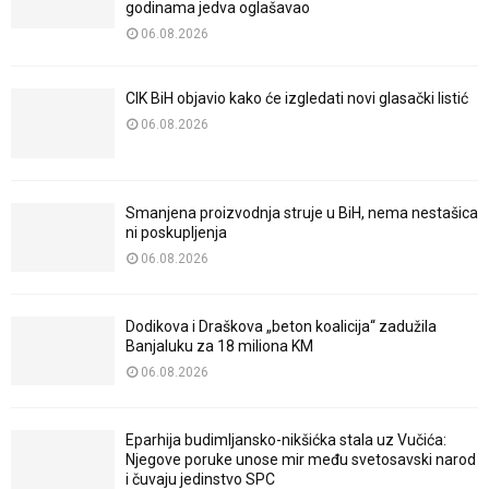
godinama jedva oglašavao
06.08.2026
CIK BiH objavio kako će izgledati novi glasački listić
06.08.2026
Smanjena proizvodnja struje u BiH, nema nestašica
ni poskupljenja
06.08.2026
Dodikova i Draškova „beton koalicija“ zadužila
Banjaluku za 18 miliona KM
06.08.2026
Eparhija budimljansko-nikšićka stala uz Vučića:
Njegove poruke unose mir među svetosavski narod
i čuvaju jedinstvo SPC