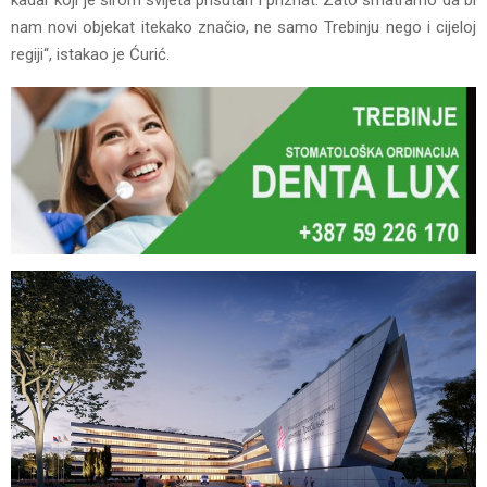
nam novi objekat itekako značio, ne samo Trebinju nego i cijeloj
regiji“, istakao je Ćurić.