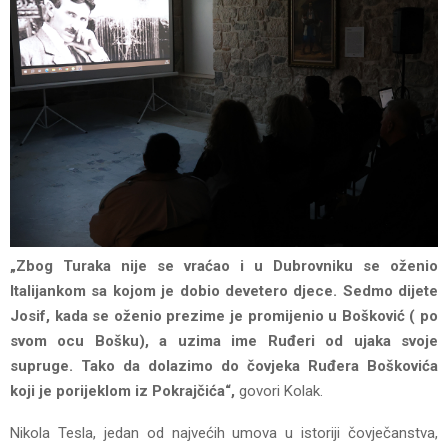
„Zbog Turaka nije se vraćao i u Dubrovniku se oženio
Italijankom sa kojom je dobio devetero djece. Sedmo dijete
Josif, kada se oženio prezime je promijenio u Bošković ( po
svom ocu Bošku), a uzima ime Ruđeri od ujaka svoje
supruge. Tako da dolazimo do čovjeka Ruđera Boškovića
koji je porijeklom iz Pokrajčića“,
govori Kolak.
Nikola Tesla, jedan od najvećih umova u istoriji čovječanstva,