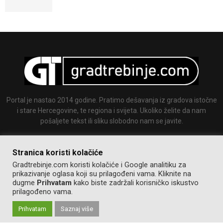
Portal je nastao 2014 godine. Pratimo dešavanja iz gradova istočne
i stare Hercegovine, te regiona i svijeta. Ukoliko želite da nam
pošaljete tekst ili sliku slobodno nam se javite.
Email:
info@gradtrebinje.com
Stranica koristi kolačiće
Gradtrebinje.com koristi kolačiće i Google analitiku za
prikazivanje oglasa koji su prilagođeni vama. Kliknite na
dugme
Prihvatam
kako biste zadržali korisničko iskustvo
prilagođeno vama.
Prihvatam
Saznaj više
@2014-2020. Sva prava zadržana.
Pravila korištenja
Izrada:
GT team