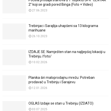
Počela prodaja stanova u 7. objektu SPK “CENTAR
2” koji se gradi pored Binga (Foto + Video)
27.06.2023
Trebinjac i Sarajlija uhapšeni sa 13 kilograma
marihuane
26.10.2023
IZDAJE SE: Namješten stan na najljepšoj lokaciji u
Trebinju /foto/
10.02.2026
Planika širi maloprodajnu mrežu: Potreban
prodavač u Trebinju i Sarajevu
12.01.2026
OGLAS Izdaje se stan u Trebinju (IZDATO)
03.07.2025