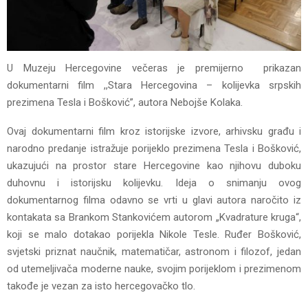
U Muzeju Hercegovine večeras je premijerno prikazan
dokumentarni film ,,Stara Hercegovina – kolijevka srpskih
prezimena Tesla i Bošković”, autora Nebojše Kolaka.
Ovaj dokumentarni film kroz istorijske izvore, arhivsku građu i
narodno predanje istražuje porijeklo prezimena Tesla i Bošković,
ukazujući na prostor stare Hercegovine kao njihovu duboku
duhovnu i istorijsku kolijevku. Ideja o snimanju ovog
dokumentarnog filma odavno se vrti u glavi autora naročito iz
kontakata sa Brankom Stankovićem autorom „Kvadrature kruga“,
koji se malo dotakao porijekla Nikole Tesle. Ruđer Bošković,
svjetski priznat naučnik, matematičar, astronom i filozof, jedan
od utemeljivača moderne nauke, svojim porijeklom i prezimenom
takođe je vezan za isto hercegovačko tlo.