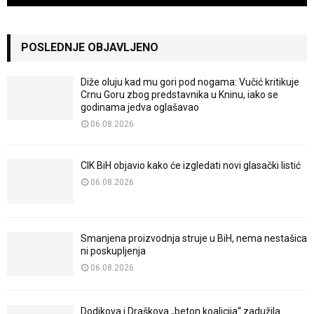
POSLEDNJE OBJAVLJENO
Diže oluju kad mu gori pod nogama: Vučić kritikuje
Crnu Goru zbog predstavnika u Kninu, iako se
godinama jedva oglašavao
06.08.2026
CIK BiH objavio kako će izgledati novi glasački listić
06.08.2026
Smanjena proizvodnja struje u BiH, nema nestašica
ni poskupljenja
06.08.2026
Dodikova i Draškova „beton koalicija“ zadužila