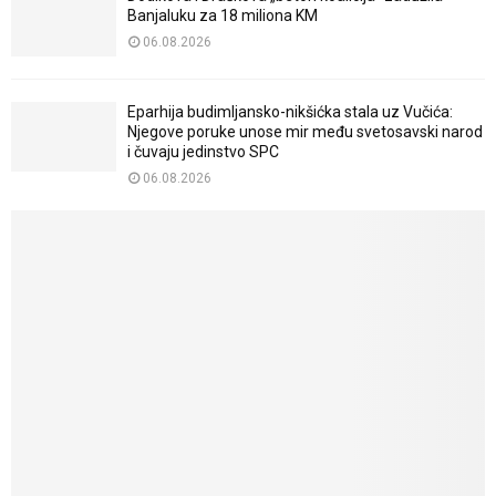
Banjaluku za 18 miliona KM
06.08.2026
Eparhija budimljansko-nikšićka stala uz Vučića:
Njegove poruke unose mir među svetosavski narod
i čuvaju jedinstvo SPC
06.08.2026