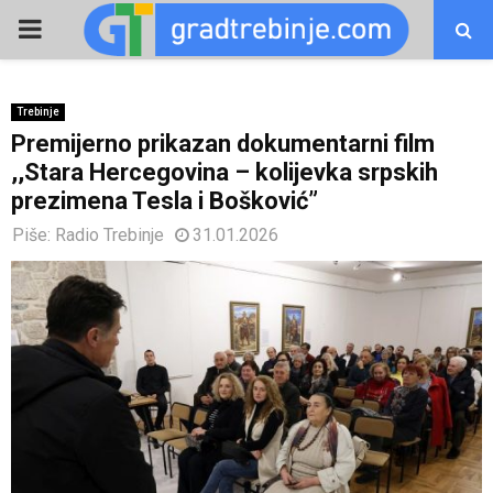
PRIMARY
MENU
Trebinje
Premijerno prikazan dokumentarni film
,,Stara Hercegovina – kolijevka srpskih
prezimena Tesla i Bošković”
Piše:
Radio Trebinje
31.01.2026