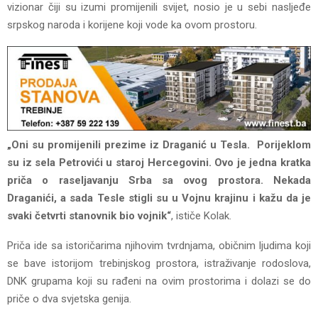
vizionar čiji su izumi promijenili svijet, nosio je u sebi nasljeđe
srpskog naroda i korijene koji vode ka ovom prostoru.
„Oni su promijenili prezime iz Draganić u Tesla. Porijeklom
su iz sela Petrovići u staroj Hercegovini. Ovo je jedna kratka
priča o raseljavanju Srba sa ovog prostora. Nekada
Draganići, a sada Tesle stigli su u Vojnu krajinu i kažu da je
svaki četvrti stanovnik bio vojnik“
, ističe Kolak.
Priča ide sa istoričarima njihovim tvrdnjama, običnim ljudima koji
se bave istorijom trebinjskog prostora, istraživanje rodoslova,
DNK grupama koji su rađeni na ovim prostorima i dolazi se do
priče o dva svjetska genija.