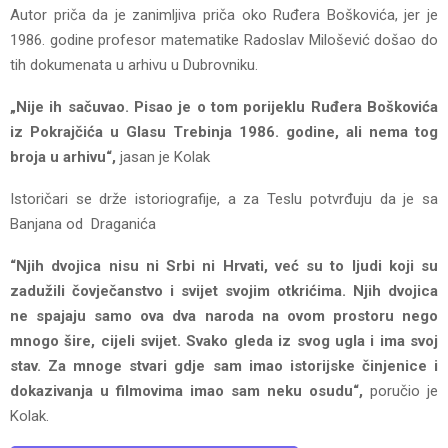
Autor priča da je zanimljiva priča oko Ruđera Boškovića, jer je
1986. godine profesor matematike Radoslav Milošević došao do
tih dokumenata u arhivu u Dubrovniku.
„Nije ih sačuvao. Pisao je o tom porijeklu Ruđera Boškovića
iz Pokrajčića u Glasu Trebinja 1986. godine, ali nema tog
broja u arhivu“,
jasan je Kolak
Istoričari se drže istoriografije, a za Teslu potvrđuju da je sa
Banjana od Draganića
“Njih dvojica nisu ni Srbi ni Hrvati, već su to ljudi koji su
zadužili čovječanstvo i svijet svojim otkrićima. Njih dvojica
ne spajaju samo ova dva naroda na ovom prostoru nego
mnogo šire, cijeli svijet. Svako gleda iz svog ugla i ima svoj
stav. Za mnoge stvari gdje sam imao istorijske činjenice i
dokazivanja u filmovima imao sam neku osudu“,
poručio je
Kolak.