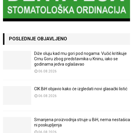
POSLEDNJE OBJAVLJENO
Diže oluju kad mu gori pod nogama: Vučić kritikuje
Crnu Goru zbog predstavnika u Kninu, iako se
godinama jedva oglašavao
06.08.2026
CIK BiH objavio kako će izgledati novi glasački listić
06.08.2026
Smanjena proizvodnja struje u BiH, nema nestašica
ni poskupljenja
06.08.2026