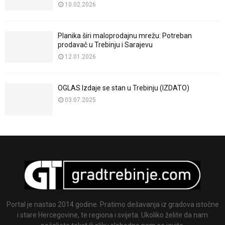
10.02.2026
Planika širi maloprodajnu mrežu: Potreban
prodavač u Trebinju i Sarajevu
12.01.2026
OGLAS Izdaje se stan u Trebinju (IZDATO)
03.07.2025
Portal je nastao 2014 godine. Pratimo dešavanja iz gradova istočne
i stare Hercegovine, te regiona i svijeta. Ukoliko želite da nam