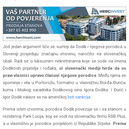
Još jedan argument tiče se sumnji da Dodik i njegova porodica u
Sloveniji posjeduju značajnu imovinu, naročito na slovenačkoj
obali. Radi se o luksuznim nekretninama koje se vode na imena
Dodikovih prijatelja i rođaka, ali
slovenački mediji tvrde da su
pravi vlasnici upravo članovi njegove porodice
. Među njima se
spominje i vila u Portorožu, formalno u vlasništvu Đorđa Đurića,
kuma i bliskog saradnika Dodikovog sina Igora Dodika. I Đurić i
Igor Dodik nalaze se na američkoj
listi sankcija
.
Prema istim izvorima, porodica Dodik povezuje se i sa stanom u
rezidenciji Park Lucija, koji se vodi na slovenačku firmu RSB Plus,
a u vlasništvu je porodice porijeklom iz Republike Srpske.
Prema