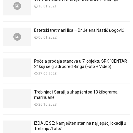
15.01.2021
Estetski tretmani lica – Dr Jelena Nastić Đogović
06.01.2022
Počela prodaja stanova u 7. objektu SPK “CENTAR
2” koji se gradi pored Binga (Foto + Video)
27.06.2023
Trebinjac i Sarajlija uhapšeni sa 13 kilograma
marihuane
26.10.2023
IZDAJE SE: Namješten stan na najljepšoj lokaciji u
Trebinju /foto/