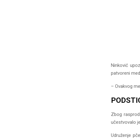
Ninković upoz
patvoreni med
– Ovakvog meda 
PODSTI
Zbog rasproda
učestvovalo j
Udruženje pče