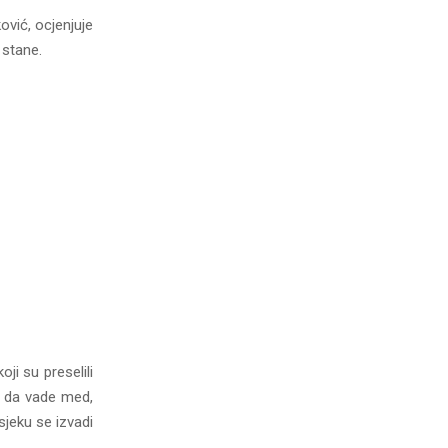
ović, ocjenjuje
 stane.
oji su preselili
i da vade med,
osjeku se izvadi