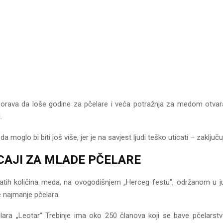
orava da loše godine za pčelare i veća potražnja za medom otvar
.
moglo bi biti još više, jer je na savjest ljudi teško uticati – zaključu
CAJI ZA MLADE PČELARE
tih količina meda, na ovogodišnjem „Herceg festu“, održanom u ju
e najmanje pčelara.
lara „Leotar“ Trebinje ima oko 250 članova koji se bave pčelarstv