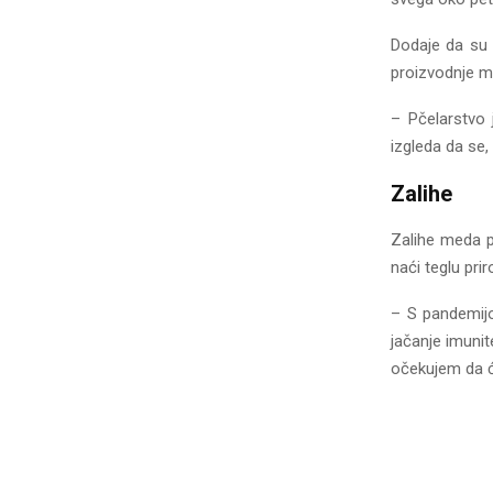
Dodaje da su 
proizvodnje m
– Pčelarstvo j
izgleda da se,
Zalihe
Zalihe meda p
naći teglu pr
– S pandemij
jačanje imunit
očekujem da će