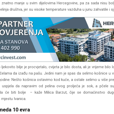
 znatno manje u svim dijelovima Hercegovine, pa za sada nisu bolje
pčelinja društva, jer su visoke temperature vazduha u junu zahvatile i sj
 ljekovito bilje je procvjetalo, cvijeta je bilo dosta, ali je vrijeme bilo l
čelama da izađu na pašu. Jedini nam je spas da selimo košnice u vi
odine. Nešto košnica ostavimo kod kuće, a ostale selimo u više pred
uspjela da napravim od pelina ovog proljeća je sok, a pčele su 
 će biti bolje – kaže Milica Barzut, čije se domaćinstvo dug
 mjestu Ivanica.
meda 10 evra