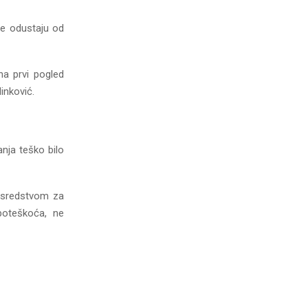
ne odustaju od
 na prvi pogled
inković.
nja teško bilo
 sredstvom za
h poteškoća, ne