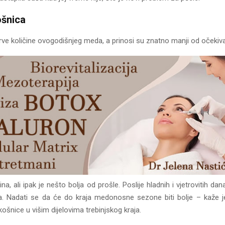
ošnica
rve količine ovogodišnjeg meda, a prinosi su znatno manji od očekiva
na, ali ipak je nešto bolja od prošle. Poslije hladnih i vjetrovitih da
a. Nadati se da će do kraja medonosne sezone biti bolje – kaže je
 košnice u višim dijelovima trebinjskog kraja.