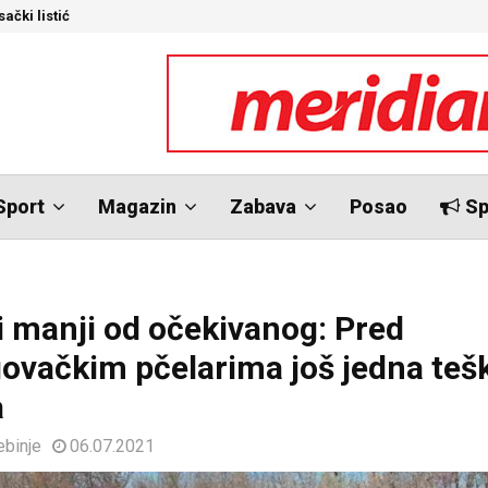
ački listić
S
Sport
Magazin
Zabava
Posao
Sp
i manji od očekivanog: Pred
ovačkim pčelarima još jedna teš
a
ebinje
06.07.2021