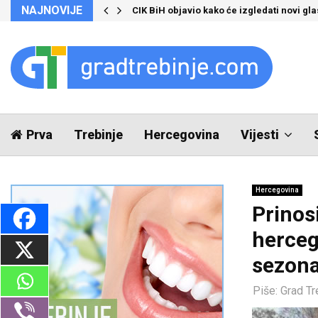
NAJNOVIJE
CIK BiH objavio kako će izgledati novi glas
Prva
Trebinje
Hercegovina
Vijesti
Hercegovina
Prinos
herceg
sezon
Piše:
Grad Tr