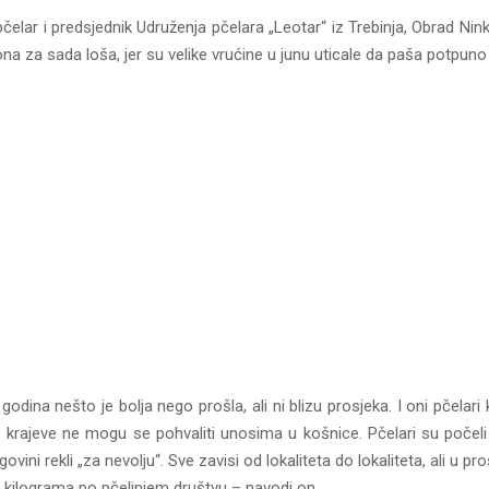
čelar i predsjednik Udruženja pčelara „Leotar“ iz Trebinja, Obrad Nink
na za sada loša, jer su velike vrućine u junu uticale da paša potpuno
godina nešto je bolja nego prošla, ali ni blizu prosjeka. I oni pčelari k
e krajeve ne mogu se pohvaliti unosima u košnice. Pčelari su počel
ovini rekli „za nevolju“. Sve zavisi od lokaliteta do lokaliteta, ali u pr
 kilograma po pčelinjem društvu – navodi on.