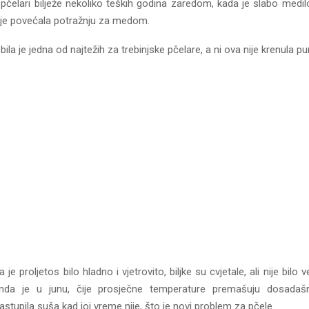
pčelari bilježe nekoliko teških godina zaredom, kada je slabo medil
 je povećala potražnju za medom.
ila je jedna od najtežih za trebinjske pčelare, a ni ova nije krenula pu
 je proljetos bilo hladno i vjetrovito, biljke su cvjetale, ali nije bilo
nda je u junu, čije prosječne temperature premašuju dosadaš
astupila suša kad joj vreme nije, što je novi problem za pčele.