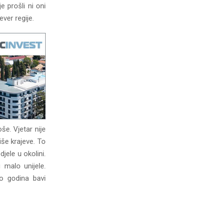
 prošli ni oni
ever regije.
oše. Vjetar nije
še krajeve. To
jele u okolini.
malo unijele.
o godina bavi