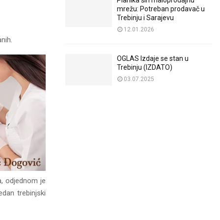
Planika širi maloprodajnu
mrežu: Potreban prodavač u
Trebinju i Sarajevu
12.01.2026
nih.
OGLAS Izdaje se stan u
Trebinju (IZDATO)
03.07.2025
na, odjednom je
dan trebinjski