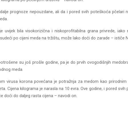
dalje prognoze nepouzdane, ali da i pored svih poteškoća pčelari 
eda.
e uvijek bila visokorizična i niskoprofitabilna grana privrede, iako
 sudeći po cijeni meda na tržištu, može lako doći do zarade – ističe N
otrošene su još prošle godine, pa je do prvih ovogodišnjih medobra
irodnog meda.
om virusa korona povećana je potražnja za medom kao prirodnim
eta. Cijena kilograma je narasla na 10 evra. Ove godine, i pored svi
 doći do daljeg rasta cijena – navodi on.