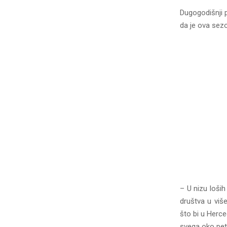
Dugogodišnji p
da je ova sezo
– U nizu loših 
društva u viš
što bi u Herceg
svega oko pet