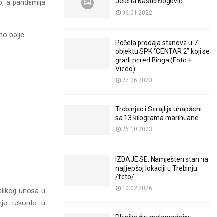
Jelena Nastić Đogović
o, a pandemija
06.01.2022
no bolje.
Počela prodaja stanova u 7.
objektu SPK “CENTAR 2” koji se
gradi pored Binga (Foto +
Video)
27.06.2023
Trebinjac i Sarajlija uhapšeni
sa 13 kilograma marihuane
26.10.2023
IZDAJE SE: Namješten stan na
najljepšoj lokaciji u Trebinju
/foto/
10.02.2026
 velikog unosa u
nje rekorde u