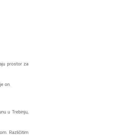
aju prostor za
je on.
nu u Trebinju,
om. Različitim