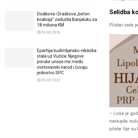
Selidba k
Dodikova i Draškova „beton
koalicija“ zadužila Banjaluku za
Pčelari vade p
18 miliona KM
06.08.2026
Eparhija budimljansko-nikšićka
stala uz Vučića: Njegove
poruke unose mir među
svetosavski narod i čuvaju
jedinstvo SPC
06.08.2026
– Loša je godi
nastupila suš
pčelar čije su