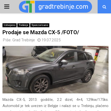
PRIMARY
MENU
Izdvojeno
Trebinje
Sponzorisano
Prodaje se Mazda CX-5 /FOTO/
Piše:
Grad Trebinje
19.07.2025
Mazda CX-5, 2013. godište, 2.2 dizel, 4×4, 129kw/175ks.
Automobil je tek uvezen iz Belgije i nalazi se u Trebinju, plaćeno