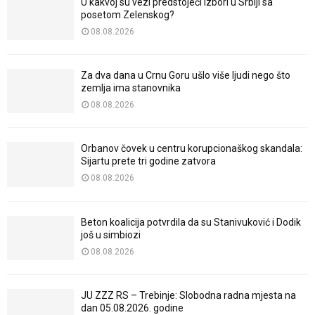
U kakvoj su vezi predstojeći izbori u Srbiji sa
posetom Zelenskog?
08.08.2026
Za dva dana u Crnu Goru ušlo više ljudi nego što
zemlja ima stanovnika
08.08.2026
Orbanov čovek u centru korupcionaškog skandala:
Sijartu prete tri godine zatvora
08.08.2026
Beton koalicija potvrdila da su Stanivuković i Dodik
još u simbiozi
08.08.2026
JU ZZZ RS – Trebinje: Slobodna radna mjesta na
dan 05.08.2026. godine