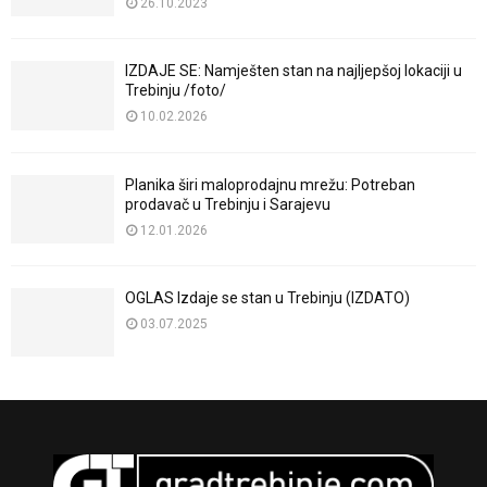
26.10.2023
IZDAJE SE: Namješten stan na najljepšoj lokaciji u
Trebinju /foto/
10.02.2026
Planika širi maloprodajnu mrežu: Potreban
prodavač u Trebinju i Sarajevu
12.01.2026
OGLAS Izdaje se stan u Trebinju (IZDATO)
03.07.2025