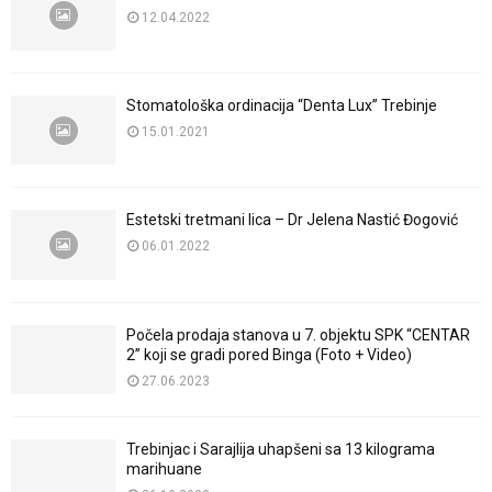
12.04.2022
Stomatološka ordinacija “Denta Lux” Trebinje
15.01.2021
Estetski tretmani lica – Dr Jelena Nastić Đogović
06.01.2022
Počela prodaja stanova u 7. objektu SPK “CENTAR
2” koji se gradi pored Binga (Foto + Video)
27.06.2023
Trebinjac i Sarajlija uhapšeni sa 13 kilograma
marihuane