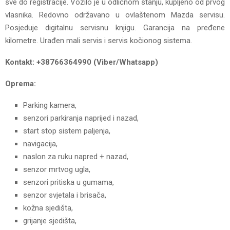
sve do registracije. Vozilo je u odličnom stanju, kupljeno od prvog
vlasnika. Redovno održavano u ovlaštenom Mazda servisu.
Posjeduje digitalnu servisnu knjigu. Garancija na pređene
kilometre. Urađen mali servis i servis kočionog sistema.
Kontakt: +38766364990 (Viber/Whatsapp)
Oprema:
Parking kamera,
senzori parkiranja naprijed i nazad,
start stop sistem paljenja,
navigacija,
naslon za ruku napred + nazad,
senzor mrtvog ugla,
senzori pritiska u gumama,
senzor svjetala i brisača,
kožna sjedišta,
grijanje sjedišta,