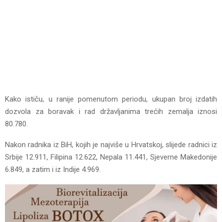
Kako ističu, u ranije pomenutom periodu, ukupan broj izdatih
dozvola za boravak i rad državljanima trećih zemalja iznosi
80.780.
Nakon radnika iz BiH, kojih je najviše u Hrvatskoj, slijede radnici iz
Srbije 12.911, Filipina 12.622, Nepala 11.441, Sjeverne Makedonije
6.849, a zatim i iz Indije 4.969.