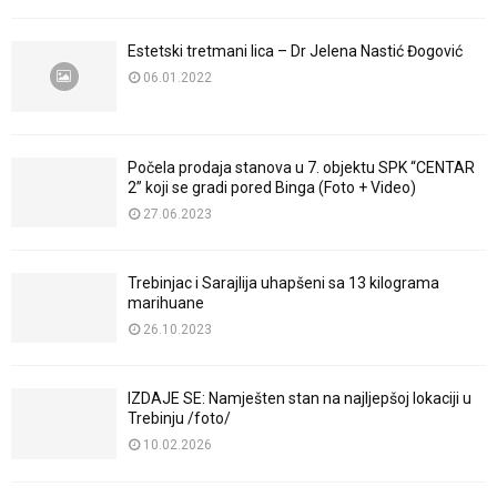
Estetski tretmani lica – Dr Jelena Nastić Đogović
06.01.2022
Počela prodaja stanova u 7. objektu SPK “CENTAR
2” koji se gradi pored Binga (Foto + Video)
27.06.2023
Trebinjac i Sarajlija uhapšeni sa 13 kilograma
marihuane
26.10.2023
IZDAJE SE: Namješten stan na najljepšoj lokaciji u
Trebinju /foto/
10.02.2026