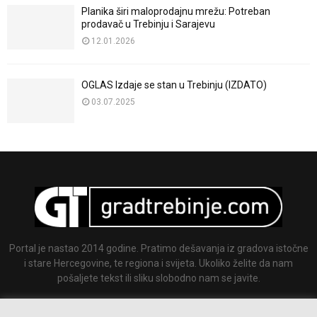
Planika širi maloprodajnu mrežu: Potreban
prodavač u Trebinju i Sarajevu
12.01.2026
OGLAS Izdaje se stan u Trebinju (IZDATO)
03.07.2025
Portal je nastao 2014 godine. Pratimo dešavanja iz gradova istočne
i stare Hercegovine, te regiona i svijeta. Ukoliko želite da nam
pošaljete tekst ili sliku slobodno nam se javite.
Email:
info@gradtrebinje.com