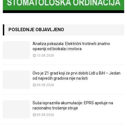
POSLEDNJE OBJAVLJENO
Analiza pokazala: Električni trotineti znatno
opasniji od bicikala i motora
10.08.2026
Ovo je 21 grad koji će prvi dobiti Lidl u BiH – Jedan
od najvećih gradova nije na listi
09.08.2026
Suša ispraznila akumulacije: EPRS apeluje na
racionalno trošenje struje
09.08.2026