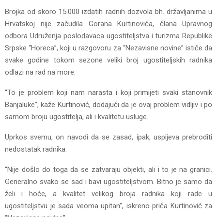
Brojka od skoro 15.000 izdatih radnih dozvola bh. državljanima u
Hrvatskoj nije začudila Gorana Kurtinovića, člana Upravnog
odbora Udruženja poslodavaca ugostiteljstva i turizma Republike
Srpske “Horeca”, koji u razgovoru za “Nezavisne novine” ističe da
svake godine tokom sezone veliki broj ugostiteljskih radnika
odlazi na rad na more.
“To je problem koji nam narasta i koji primijeti svaki stanovnik
Banjaluke”, kaže Kurtinović, dodajući da je ovaj problem vidljiv i po
samom broju ugostitelja, ali i kvalitetu usluge.
Uprkos svemu, on navodi da se zasad, ipak, uspijeva prebroditi
nedostatak radnika.
“Nije došlo do toga da se zatvaraju objekti, ali i to je na granici.
Generalno svako se sad i bavi ugostiteljstvom. Bitno je samo da
želi i hoće, a kvalitet velikog broja radnika koji rade u
ugostiteljstvu je sada veoma upitan”, iskreno priča Kurtinović za