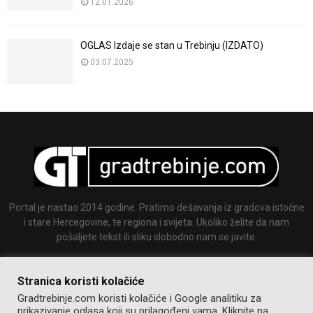
12.01.2026
OGLAS Izdaje se stan u Trebinju (IZDATO)
03.07.2025
Portal je nastao 2014 godine. Pratimo dešavanja iz gradova istočne
i stare Hercegovine, te regiona i svijeta. Ukoliko želite da nam
pošaljete tekst ili sliku slobodno nam se javite.
Email:
info@gradtrebinje.com
Stranica koristi kolačiće
Gradtrebinje.com koristi kolačiće i Google analitiku za
prikazivanje oglasa koji su prilagođeni vama. Kliknite na