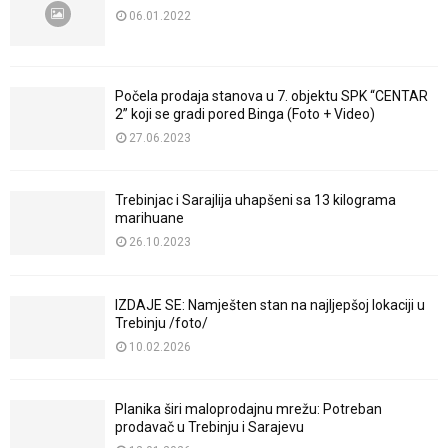
06.01.2022
Počela prodaja stanova u 7. objektu SPK “CENTAR
2” koji se gradi pored Binga (Foto + Video)
27.06.2023
Trebinjac i Sarajlija uhapšeni sa 13 kilograma
marihuane
26.10.2023
IZDAJE SE: Namješten stan na najljepšoj lokaciji u
Trebinju /foto/
10.02.2026
Planika širi maloprodajnu mrežu: Potreban
prodavač u Trebinju i Sarajevu