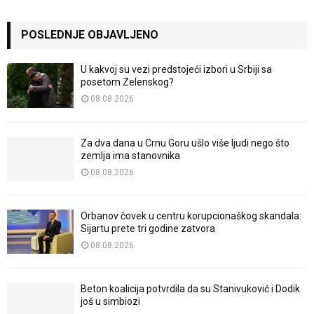
POSLEDNJE OBJAVLJENO
U kakvoj su vezi predstojeći izbori u Srbiji sa
posetom Zelenskog?
08.08.2026
Za dva dana u Crnu Goru ušlo više ljudi nego što
zemlja ima stanovnika
08.08.2026
Orbanov čovek u centru korupcionaškog skandala:
Sijartu prete tri godine zatvora
08.08.2026
Beton koalicija potvrdila da su Stanivuković i Dodik
još u simbiozi