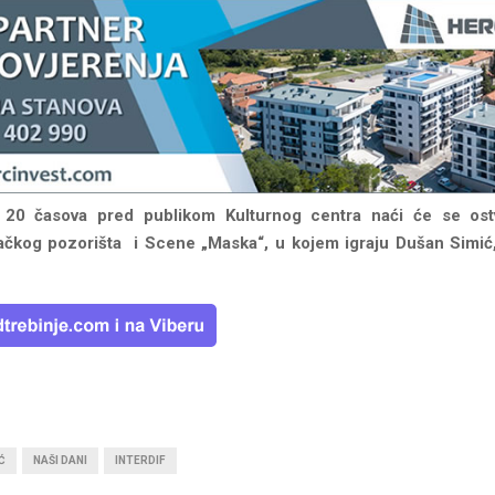
 20 časova pred publikom Kulturnog centra naći će se ostv
čkog pozorišta i Scene „Maska“, u kojem igraju Dušan Simić,
Ć
NAŠI DANI
INTERDIF