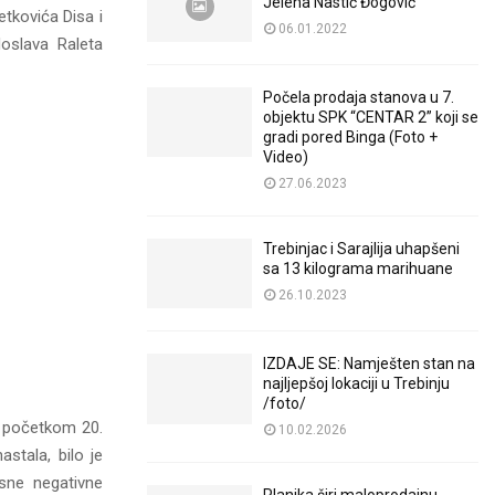
Jelena Nastić Đogović
tkovića Disa i
06.01.2022
doslava Raleta
Počela prodaja stanova u 7.
objektu SPK “CENTAR 2” koji se
gradi pored Binga (Foto +
Video)
27.06.2023
Trebinjac i Sarajlija uhapšeni
sa 13 kilograma marihuane
26.10.2023
IZDAJE SE: Namješten stan na
najljepšoj lokaciji u Trebinju
/foto/
i početkom 20.
10.02.2026
stala, bilo je
esne negativne