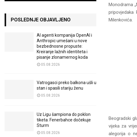
Monodrama „Na
pripovjedaka 
POSLEDNJE OBJAVLJENO
Milenkovića.
AI agenti kompanija OpenAI i
Anthropic umešani u nove
bezbednosne propuste:
Kreiranje lažnih identiteta i
pisanje zlonamernog koda
05.08.2026
Vatrogasci preko balkona ušli u
stan i spasili stariju ženu
05.08.2026
Uz Ligu šampiona do poklon
Beogradski gl
tiketa: Fenerbahce dočekuje
Sturm
vijeka za vri
05.08.2026
alegorija o n