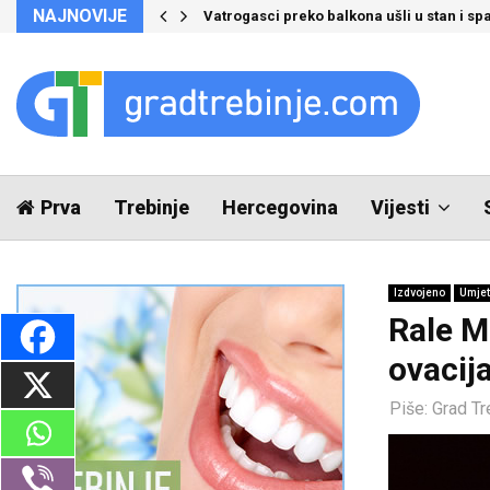
NAJNOVIJE
Vatrogasci preko balkona ušli u stan i spa
Prva
Trebinje
Hercegovina
Vijesti
Izdvojeno
Umjet
Rale M
ovacij
Piše:
Grad Tr