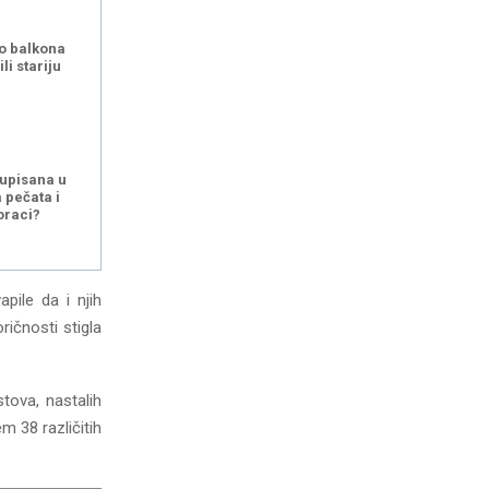
o balkona
ili stariju
 upisana u
a pečata i
koraci?
pile da i njih
ičnosti stigla
tova, nastalih
m 38 različitih