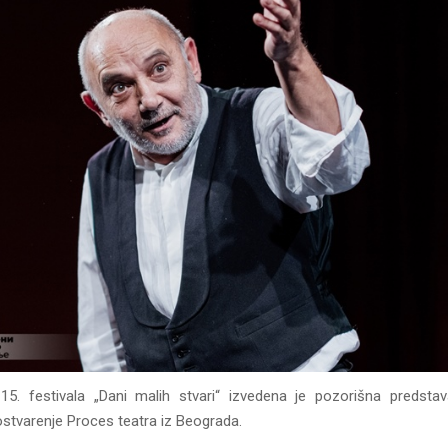
15. festivala „Dani malih stvari“ izvedena je pozorišna predstav
ostvarenje Proces teatra iz Beograda.