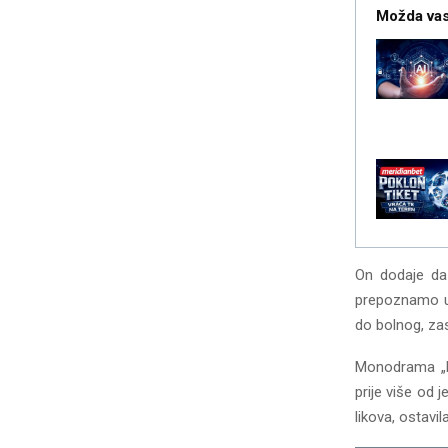
Možda vas
On dodaje da 
prepoznamo u 
do bolnog, zas
Monodrama „Na
prije više od 
likova, ostavil