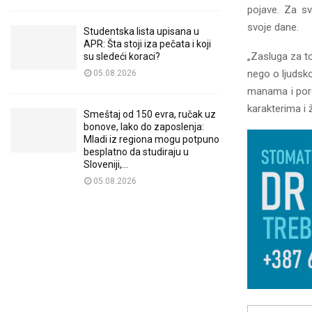
pojave. Za sv
svoje dane.
Studentska lista upisana u
APR: Šta stoji iza pečata i koji
„Zasluga za to
su sledeći koraci?
nego o ljudsk
05.08.2026
manama i poro
karakterima i 
Smeštaj od 150 evra, ručak uz
bonove, lako do zaposlenja:
Mladi iz regiona mogu potpuno
besplatno da studiraju u
Sloveniji,...
05.08.2026