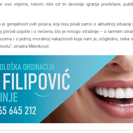
e ovo vrijeme, tokom više od tri decenije igranja predstave, publ
 je genijalnost ovih pisaca, koji nisu pisali samo o aktuelnoj situacij
oj prirodi uopšte i o nečemu što je mnogo strašnije – o tamnim str
cima i o jednoj moralnoj nakaznosti koja nam je, očigledno, neka s
životu“, smatra Milenković.