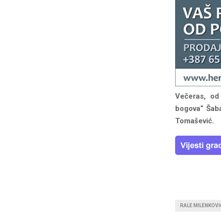
Večeras, od
bogova“ Šaba
Tomašević.
RALE MILENKOVI