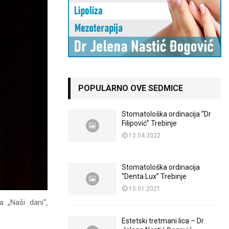
POPULARNO OVE SEDMICE
Stomatološka ordinacija “Dr
Filipović” Trebinje
12.04.2022
Stomatološka ordinacija
“Denta Lux” Trebinje
15.01.2021
a „Naši dani“,
Estetski tretmani lica – Dr