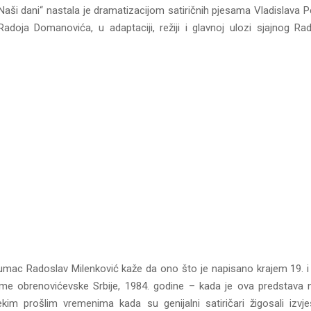
ši dani“ nastala je dramatizacijom satiričnih pjesama Vladislava Pe
Radoja Domanovića, u adaptaciji, režiji i glavnoj ulozi sjajnog Ra
umac Radoslav Milenković kaže da ono što je napisano krajem 19. 
jeme obrenovićevske Srbije, 1984. godine – kada je ova predstava na
ekim prošlim vremenima kada su genijalni satiričari žigosali izvj