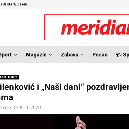
sili stariju ženu
U
Sport
Magazin
Zabava
Posao
Sp
nost i kultura
ilenković i „Naši dani“ pozdravlje
ama
ebinje
09.10.2020