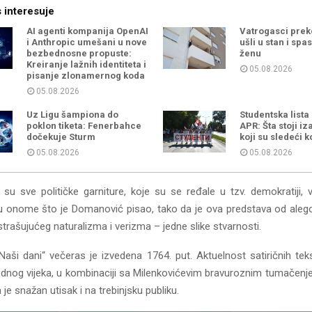
 interesuje
AI agenti kompanija OpenAI
Vatrogasci prek
i Anthropic umešani u nove
ušli u stan i spas
bezbednosne propuste:
ženu
Kreiranje lažnih identiteta i
05.08.2026
pisanje zlonamernog koda
05.08.2026
Uz Ligu šampiona do
Studentska lista
poklon tiketa: Fenerbahce
APR: Šta stoji iz
dočekuje Sturm
koji su sledeći 
05.08.2026
05.08.2026
su sve političke garniture, koje su se ređale u tzv. demokratiji, va
onome što je Domanović pisao, tako da je ova predstava od alegor
trašujućeg naturalizma i verizma – jedne slike stvarnosti.
ši dani“ večeras je izvedena 1764. put. Aktuelnost satiričnih teks
jednog vijeka, u kombinaciji sa Milenkovićevim bravuroznim tumačenje
a je snažan utisak i na trebinjsku publiku.