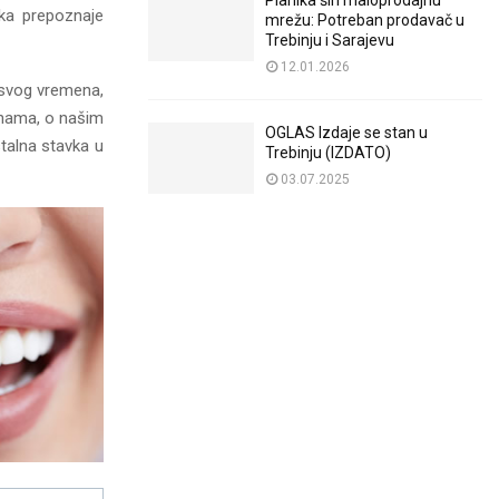
Planika širi maloprodajnu
ika prepoznaje
mrežu: Potreban prodavač u
Trebinju i Sarajevu
12.01.2026
i svog vremena,
anama, o našim
OGLAS Izdaje se stan u
talna stavka u
Trebinju (IZDATO)
03.07.2025