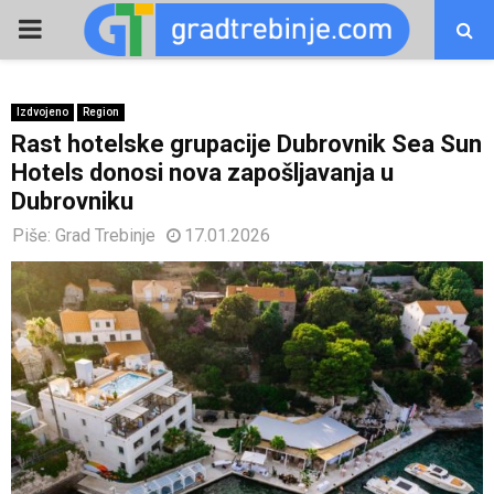
PRIMARY
MENU
Izdvojeno
Region
Rast hotelske grupacije Dubrovnik Sea Sun
Hotels donosi nova zapošljavanja u
Dubrovniku
Piše:
Grad Trebinje
17.01.2026