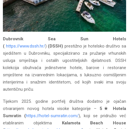
Dubrovnik Sea Sun Hotels
(
https://www.dssh.hr/
)
(DSSH)
prestižno je hotelsko društvo sa
sjedištem u Dubrovniku, specijalizirano za pružanje vrhunskih
usluga smještaja i ostalih ugostiteljskih djelatnosti. DSSH
kolekcija obuhvaća jedinstvene hotele, barove i restorane
smještene na izvanrednim lokacijama, s luksuzno osmišljenim
interijerima i snažnim identitetom, od kojih svaki ima svoju
autentičnu priču.
Tijekom 2025. godine portfelj društva dodatno je ojačan
otvaranjem novog hotela visoke kategorije –
5★ Hotela
Sumratin (
https://hotel-sumratin.com/
), koji se pridružio već
etabliranim objektima
Kalamota Beach House