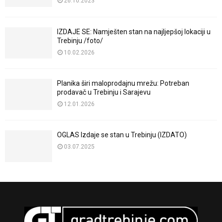
26.10.2023
IZDAJE SE: Namješten stan na najljepšoj lokaciji u
Trebinju /foto/
10.02.2026
Planika širi maloprodajnu mrežu: Potreban
prodavač u Trebinju i Sarajevu
12.01.2026
OGLAS Izdaje se stan u Trebinju (IZDATO)
03.07.2025