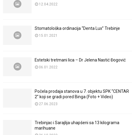
12.04.2022
Stomatološka ordinacija “Denta Lux” Trebinje
15.01.2021
Estetski tretmani lica – Dr Jelena Nastić Đogović
06.01.2022
Počela prodaja stanova u 7. objektu SPK “CENTAR
2” koji se gradi pored Binga (Foto + Video)
27.06.2023
Trebinjac i Sarajlija uhapšeni sa 13 kilograma
marihuane