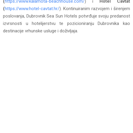
(
https://www.kalamota-beachhouse.com/
) i
Hotel Cavtat
(
https://www.hotel-cavtat.hr/
). Kontinuiranim razvojem i širenjem
poslovanja, Dubrovnik Sea Sun Hotels potvrđuje svoju predanost
izvrsnosti u hotelijerstvu te pozicioniranju Dubrovnika kao
destinacije vrhunske usluge i doživljaja.