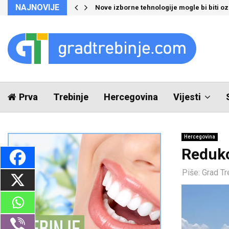
NAJNOVIJE
Nove izborne tehnologije mogle bi biti 
Prva
Trebinje
Hercegovina
Vijesti
Hercegovina
Redukc
Piše:
Grad Tr