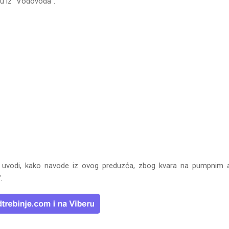
 su iz “Vodovoda”.
se uvodi, kako navode iz ovog preduzća, zbog kvara na pumpnim 
.