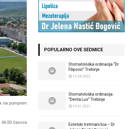
POPULARNO OVE SEDMICE
Stomatološka ordinacija “Dr
Filipović” Trebinje
12.04.2022
Stomatološka ordinacija
“Denta Lux” Trebinje
ara na pumpnim
15.01.2021
do 06.00 časova
Estetski tretmani lica – Dr