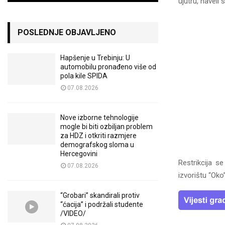
ujutru, naveli
POSLEDNJE OBJAVLJENO
Hapšenje u Trebinju: U
automobilu pronađeno više od
pola kile SPIDA
07.08.2026
Nove izborne tehnologije
mogle bi biti ozbiljan problem
za HDZ i otkriti razmjere
demografskog sloma u
Hercegovini
Restrikcija 
07.08.2026
izvorištu “Oko”
“Grobari” skandirali protiv
“ćacija” i podržali studente
/VIDEO/