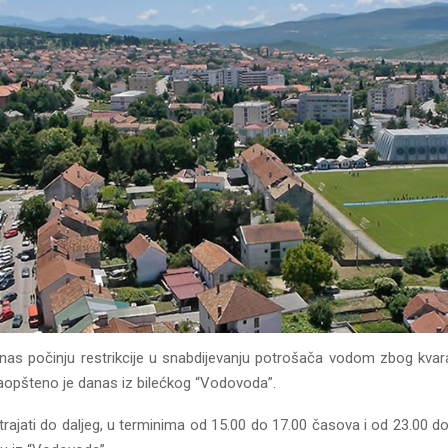
anas počinju restrikcije u snabdijevanju potrošača vodom zbog kv
aopšteno je danas iz bilećkog “Vodovoda”.
 trajati do daljeg, u terminima od 15.00 do 17.00 časova i od 23.00 