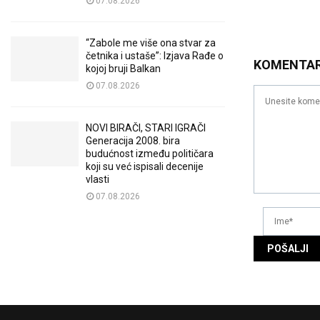
07.08.2026
“Zabole me više ona stvar za
četnika i ustaše”: Izjava Rađe o
KOMENTA
kojoj bruji Balkan
07.08.2026
NOVI BIRAČI, STARI IGRAČI
Generacija 2008. bira
budućnost između političara
koji su već ispisali decenije
vlasti
07.08.2026