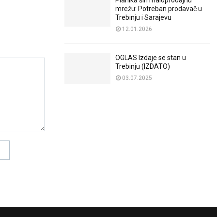
Planika širi maloprodajnu
mrežu: Potreban prodavač u
Trebinju i Sarajevu
12.01.2026
OGLAS Izdaje se stan u
Trebinju (IZDATO)
03.07.2025