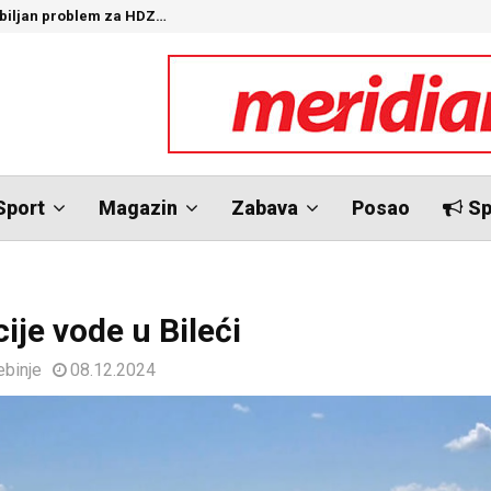
ozbiljan problem za HDZ…
“
Sport
Magazin
Zabava
Posao
Sp
ije vode u Bileći
ebinje
08.12.2024