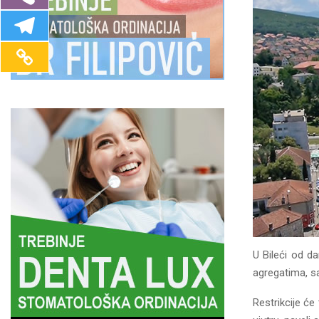
U Bileći od d
agregatima, s
Restrikcije će