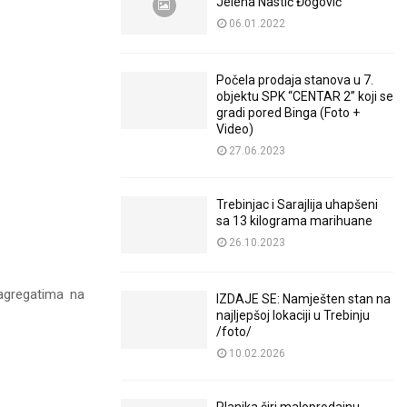
Jelena Nastić Đogović
06.01.2022
Počela prodaja stanova u 7.
objektu SPK “CENTAR 2” koji se
gradi pored Binga (Foto +
Video)
27.06.2023
Trebinjac i Sarajlija uhapšeni
sa 13 kilograma marihuane
26.10.2023
agregatima na
IZDAJE SE: Namješten stan na
najljepšoj lokaciji u Trebinju
/foto/
10.02.2026