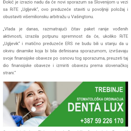
Đokić je izrazio nadu da će novi sporazum sa Slovenijom u vezi
sa RiTE „Ugljevik“, ovo preduzeće staviti u povoljniji položaj i
obustaviti višemilionsku arbitražu u Vašingtonu.
„Vlada je danas, razmatrajući čitav paket ranije vođenih
aktivnosti, izrazila potpunu spremnost da će, ukoliko RiTE
„Ugljevik“ i matično preduzeće ERS ne budu bili u stanju da u
okviru dinamike koja bi bila definisana sporazumom, izvršavaju
svoje finansijske obaveze po osnovu tog sporazuma, preuzeti taj
dio finansijske obaveze i izmiriti obavezu prema slovenačkoj
strani.“