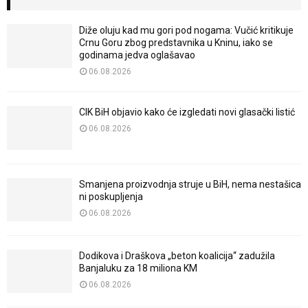
Diže oluju kad mu gori pod nogama: Vučić kritikuje
Crnu Goru zbog predstavnika u Kninu, iako se
godinama jedva oglašavao
06.08.2026
CIK BiH objavio kako će izgledati novi glasački listić
06.08.2026
Smanjena proizvodnja struje u BiH, nema nestašica
ni poskupljenja
06.08.2026
Dodikova i Draškova „beton koalicija“ zadužila
Banjaluku za 18 miliona KM
06.08.2026