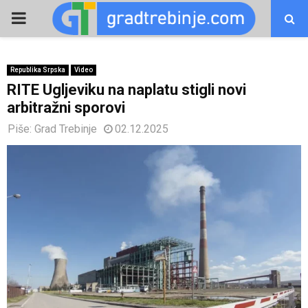
PRIMARY
MENU
Republika Srpska
Video
RITE Ugljeviku na naplatu stigli novi
arbitražni sporovi
Piše:
Grad Trebinje
02.12.2025