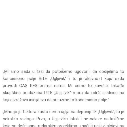
„Mi smo sada u fazi da potpišemo ugovor i da dodijelimo to
koncesiono polje RiTE „Ugljevik“ i to je aktivnost koju sada
provodi GAS RES prema nama. Mi ćemo to završiti, takođe
skupština preduzeća RiTE „Ugljevik“ mora da održi sjednicu na
kojoj izražava inicijativu da preuzme to koncesiono polje.“
„Mnogo je faktora zašto nema uglja na deponiji TE „Ugljevik“, tu je
nekoliko razloga. Prvo, u Ugljeviku Istok I ne nalaze se količine
koje su definisane rudarskim projektima, znači ti ugljevi slojevi su