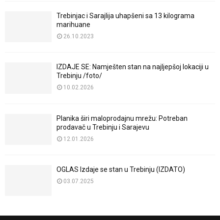
Trebinjac i Sarajlija uhapšeni sa 13 kilograma
marihuane
26.10.2023
IZDAJE SE: Namješten stan na najljepšoj lokaciji u
Trebinju /foto/
10.02.2026
Planika širi maloprodajnu mrežu: Potreban
prodavač u Trebinju i Sarajevu
12.01.2026
OGLAS Izdaje se stan u Trebinju (IZDATO)
03.07.2025