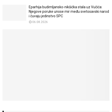
Eparhija budimljansko-nikšićka stala uz Vučića:
Njegove poruke unose mir među svetosavski narod
i čuvaju jedinstvo SPC
06.08.2026