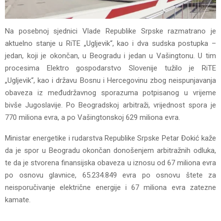
Na posebnoj sjednici Vlade Republike Srpske razmatrano je
aktuelno stanje u RiTE „Ugljevik“, kao i dva sudska postupka –
jedan, koji je okončan, u Beogradu i jedan u Vašingtonu. U tim
procesima Elektro gospodarstvo Slovenije tužilo je RiTE
„Ugljevik“, kao i državu Bosnu i Hercegovinu zbog neispunjavanja
obaveza iz međudržavnog sporazuma potpisanog u vrijeme
bivše Jugoslavije. Po Beogradskoj arbitraži, vrijednost spora je
770 miliona evra, a po Vašingtonskoj 629 miliona evra.
Ministar energetike i rudarstva Republike Srpske Petar Đokić kaže
da je spor u Beogradu okončan donošenjem arbitražnih odluka,
te da je stvorena finansijska obaveza u iznosu od 67 miliona evra
po osnovu glavnice, 65.234.849 evra po osnovu štete za
neisporučivanje električne energije i 67 miliona evra zatezne
kamate.