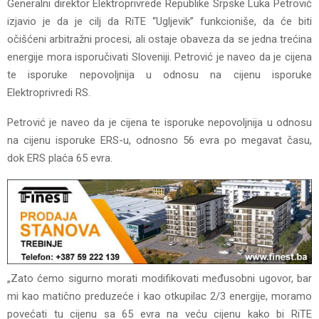
Generalni direktor Elektroprivrede Republike Srpske Luka Petrović
izjavio je da je cilj da RiTE “Ugljevik” funkcioniše, da će biti
očišćeni arbitražni procesi, ali ostaje obaveza da se jedna trećina
energije mora isporučivati Sloveniji. Petrović je naveo da je cijena
te isporuke nepovoljnija u odnosu na cijenu isporuke
Elektroprivredi RS.
Petrović je naveo da je cijena te isporuke nepovoljnija u odnosu
na cijenu isporuke ERS-u, odnosno 56 evra po megavat času,
dok ERS plaća 65 evra.
„Zato ćemo sigurno morati modifikovati međusobni ugovor, bar
mi kao matično preduzeće i kao otkupilac 2/3 energije, moramo
povećati tu cijenu sa 65 evra na veću cijenu kako bi RiTE