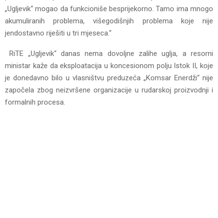
„Ugljevik“ mogao da funkcioniše besprijekorno. Tamo ima mnogo
akumuliranih problema, višegodišnjih problema koje nije
jendostavno riješiti u tri mjeseca.“
RiTE „Ugljevik“ danas nema dovoljne zalihe uglja, a resorni
ministar kaže da eksploatacija u koncesionom polju Istok II, koje
je donedavno bilo u vlasništvu preduzeća „Komsar Enerdži“ nije
započela zbog neizvršene organizacije u rudarskoj proizvodnji i
formalnih procesa.