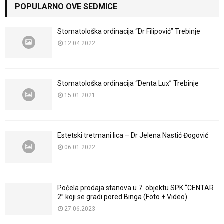
POPULARNO OVE SEDMICE
Stomatološka ordinacija “Dr Filipović” Trebinje
12.04.2022
Stomatološka ordinacija “Denta Lux” Trebinje
15.01.2021
Estetski tretmani lica – Dr Jelena Nastić Đogović
06.01.2022
Počela prodaja stanova u 7. objektu SPK “CENTAR
2” koji se gradi pored Binga (Foto + Video)
27.06.2023