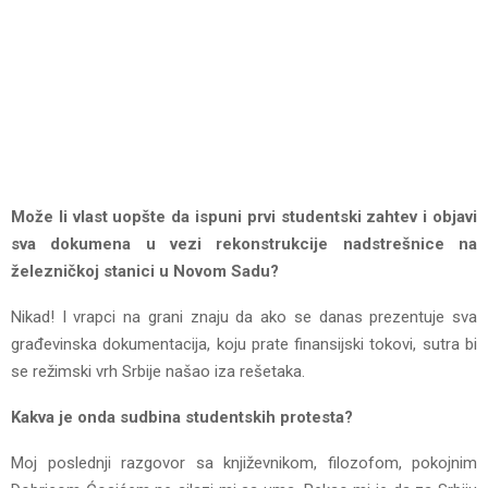
Može li vlast uopšte da ispuni prvi studentski zahtev i objavi
sva dokumena u vezi rekonstrukcije nadstrešnice na
železničkoj stanici u Novom Sadu?
Nikad! I vrapci na grani znaju da ako se danas prezentuje sva
građevinska dokumentacija, koju prate finansijski tokovi, sutra bi
se režimski vrh Srbije našao iza rešetaka.
Kakva je onda sudbina studentskih protesta?
Moj poslednji razgovor sa književnikom, filozofom, pokojnim