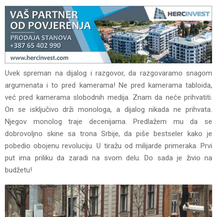
Uvek spreman na dijalog i razgovor, da razgovaramo snagom
argumenata i to pred kamerama! Ne pred kamerama tabloida,
već pred kamerama slobodnih medija. Znam da neće prihvatiti.
On se isključivo drži monologa, a dijalog nikada ne prihvata.
Njegov monolog traje decenijama. Predlažem mu da se
dobrovoljno skine sa trona Srbije, da piše bestseler kako je
pobedio obojenu revoluciju. U tiražu od milijarde primeraka. Prvi
put ima priliku da zaradi na svom delu. Do sada je živio na
budžetu!