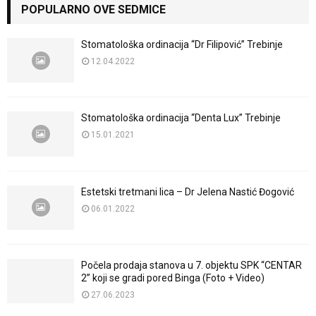
POPULARNO OVE SEDMICE
Stomatološka ordinacija “Dr Filipović” Trebinje
12.04.2022
Stomatološka ordinacija “Denta Lux” Trebinje
15.01.2021
Estetski tretmani lica – Dr Jelena Nastić Đogović
06.01.2022
Počela prodaja stanova u 7. objektu SPK “CENTAR
2” koji se gradi pored Binga (Foto + Video)
27.06.2023