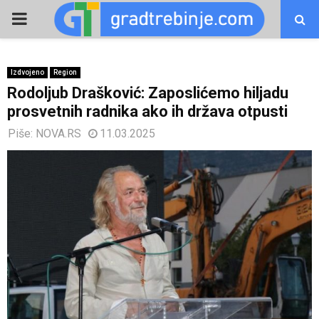
PRIMARY
MENU
Izdvojeno
Region
Rodoljub Drašković: Zaposlićemo hiljadu
prosvetnih radnika ako ih država otpusti
Piše:
NOVA.RS
11.03.2025