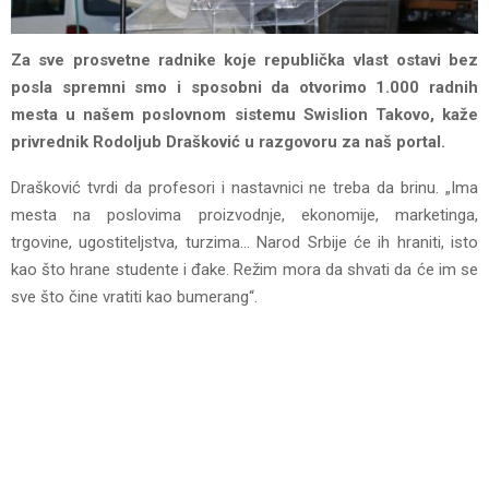
Za sve prosvetne radnike koje republička vlast ostavi bez
posla spremni smo i sposobni da otvorimo 1.000 radnih
mesta u našem poslovnom sistemu Swislion Takovo, kaže
privrednik Rodoljub Drašković u razgovoru za naš portal.
Drašković tvrdi da profesori i nastavnici ne treba da brinu. „Ima
mesta na poslovima proizvodnje, ekonomije, marketinga,
trgovine, ugostiteljstva, turzima… Narod Srbije će ih hraniti, isto
kao što hrane studente i đake. Režim mora da shvati da će im se
sve što čine vratiti kao bumerang“.