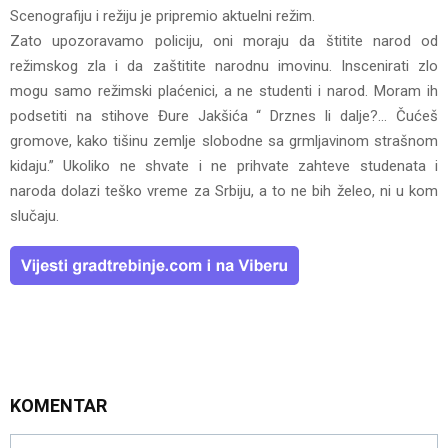
Scenografiju i režiju je pripremio aktuelni režim.
Zato upozoravamo policiju, oni moraju da štitite narod od
režimskog zla i da zaštitite narodnu imovinu. Inscenirati zlo
mogu samo režimski plaćenici, a ne studenti i narod. Moram ih
podsetiti na stihove Đure Jakšića “ Drznes li dalje?… Čućeš
gromove, kako tišinu zemlje slobodne sa grmljavinom strašnom
kidaju.” Ukoliko ne shvate i ne prihvate zahteve studenata i
naroda dolazi teško vreme za Srbiju, a to ne bih želeo, ni u kom
slučaju.
KOMENTAR