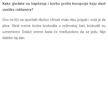
Kako gledate na hapšenja i borbu protiv korupcije koju vlast
uveliko reklamira?
Ovo mi liči na sportski ribolov. Uhvati malu ribu, poljubi i vrati je da
pliva. Sledi vreme borbe krokodila u režimskoj bari, krokodili su
uznemireni. Dolazi vreme kada će međusobno da se jedu. Nije
daleko taj dan.