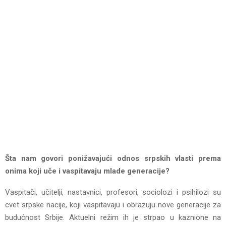
Šta nam govori ponižavajući odnos srpskih vlasti prema
onima koji uče i vaspitavaju mlade generacije?
Vaspitači, učitelji, nastavnici, profesori, sociolozi i psihilozi su
cvet srpske nacije, koji vaspitavaju i obrazuju nove generacije za
budućnost Srbije. Aktuelni režim ih je strpao u kaznione na