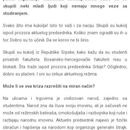
skupili neki mladi ljudi koji nemaju mnogo veze sa
studiranjem.
Svako žito ima kukolja! Isto to važi i za naciju. Skupili su kukolj
ispod prozora aktuelog predsednika. Koliko znam ogradili su ih u
tor. Dobro su to učinili. Da se korov ne bi širio.
Skupili su kukolj iz Republike Srpske, kako kažu da su studenti
privatnih fakulteta. Bosansko-hercegovački fakulteti nisu u
blokadi. Šta traže ispod prozora predsednika Srbije? Očigledno,
dobro su plaćeni. I oni su cirkus aktuelnog režima.
Može li se ova kriza razrešiti na miran način?
Na ulicama i trgovima je civilizovan narod, zajedno sa
studentima. Narod zna da čuva svoju imovinu, ali je sačuvati ne
može od režimskih batinaša, crnokošuljaša i razbojnika koji ruše i
razbijaju narodnu imovinu. Aktuelni predsednik najavio je fizički
obračun i hapšenja sa narodom koji organizuje generalni štrajk.