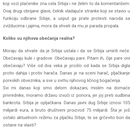
koji vozi plaćenike zna cela Srbija i ne želim to da komentarišem.
Ovaj drugi obrijane glave, čelnik vladajuće stranke koji se stavio u
funkciju odbrane Srbije, a usput ga prate protesti naroda sa
zvižducima i jajima, mora da shvati da mu je parada propala.
Koliko su njihova obećanja realna?
Moraju da shvate da je Srbija ustala i da se Srbija umiriti neće.
Obećavaju kule i gradove. Obećavaju pare. Pitam ih, čije pare oni
obećavaju? Više od dva veka je prošlo od kada se Srbija digla
protiv dahija i protiv harača. Danas je na sceni harač, pljačkanje
poreskih obveznika, a sve u svrhu njihovog ličnog bogaćenja.
Svi mi danas koji smo delom dokazani, mislim na domaće
privrednike, moramo državu izvući iz ponora, jer joj preti sudbina
bankrota. Srbija je opljačkana. Danas javni dug Srbije iznosi 105
milijardi eura, a bruto društveni proizvod 75 milijardi. Šta je još
ostalo aktuelnom režimu za pljačku Srbije, te se grčevito bori da
ostane na vlasti?