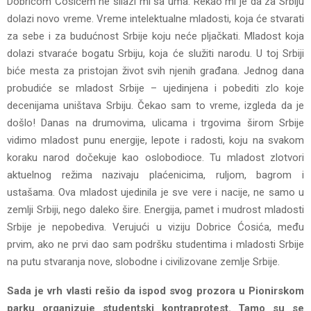
Dobricom Ćosićem ne silazi mi sa uma. Rekao mi je da za Srbiju
dolazi novo vreme. Vreme intelektualne mladosti, koja će stvarati
za sebe i za budućnost Srbije koju neće pljačkati. Mladost koja
dolazi stvaraće bogatu Srbiju, koja će služiti narodu. U toj Srbiji
biće mesta za pristojan život svih njenih građana. Jednog dana
probudiće se mladost Srbije – ujedinjena i pobediti zlo koje
decenijama uništava Srbiju. Čekao sam to vreme, izgleda da je
došlo! Danas na drumovima, ulicama i trgovima širom Srbije
vidimo mladost punu energije, lepote i radosti, koju na svakom
koraku narod dočekuje kao oslobodioce. Tu mladost zlotvori
aktuelnog režima nazivaju plaćenicima, ruljom, bagrom i
ustašama. Ova mladost ujedinila je sve vere i nacije, ne samo u
zemlji Srbiji, nego daleko šire. Energija, pamet i mudrost mladosti
Srbije je nepobediva. Verujući u viziju Dobrice Ćosića, među
prvim, ako ne prvi dao sam podršku studentima i mladosti Srbije
na putu stvaranja nove, slobodne i civilizovane zemlje Srbije.
Sada je vrh vlasti rešio da ispod svog prozora u Pionirskom
parku organizuje studentski kontraprotest. Tamo su se