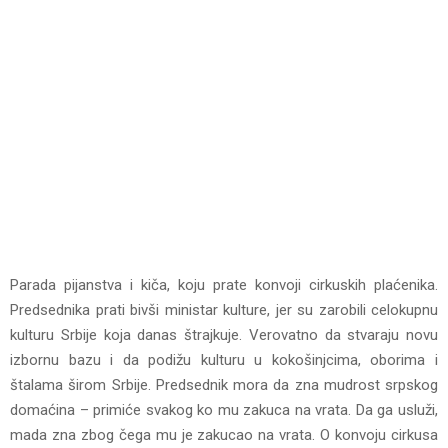
Parada pijanstva i kiča, koju prate konvoji cirkuskih plaćenika.
Predsednika prati bivši ministar kulture, jer su zarobili celokupnu
kulturu Srbije koja danas štrajkuje. Verovatno da stvaraju novu
izbornu bazu i da podižu kulturu u kokošinjcima, oborima i
štalama širom Srbije. Predsednik mora da zna mudrost srpskog
domaćina – primiće svakog ko mu zakuca na vrata. Da ga usluži,
mada zna zbog čega mu je zakucao na vrata. O konvoju cirkusa