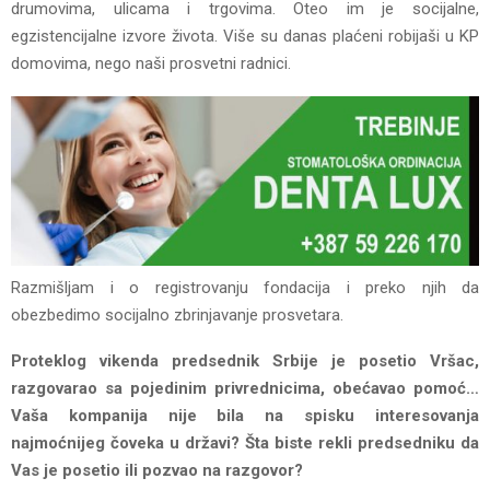
drumovima, ulicama i trgovima. Oteo im je socijalne,
egzistencijalne izvore života. Više su danas plaćeni robijaši u KP
domovima, nego naši prosvetni radnici.
Razmišljam i o registrovanju fondacija i preko njih da
obezbedimo socijalno zbrinjavanje prosvetara.
Proteklog vikenda predsednik Srbije je posetio Vršac,
razgovarao sa pojedinim privrednicima, obećavao pomoć…
Vaša kompanija nije bila na spisku interesovanja
najmoćnijeg čoveka u državi? Šta biste rekli predsedniku da
Vas je posetio ili pozvao na razgovor?