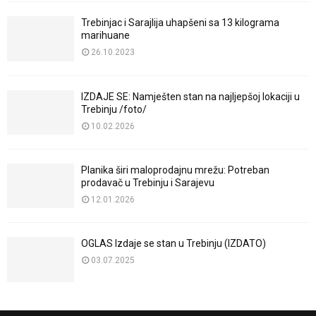
Trebinjac i Sarajlija uhapšeni sa 13 kilograma
marihuane
26.10.2023
IZDAJE SE: Namješten stan na najljepšoj lokaciji u
Trebinju /foto/
10.02.2026
Planika širi maloprodajnu mrežu: Potreban
prodavač u Trebinju i Sarajevu
12.01.2026
OGLAS Izdaje se stan u Trebinju (IZDATO)
03.07.2025