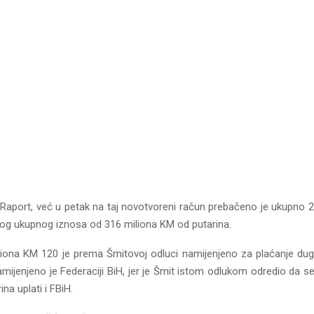
Raport, već u petak na taj novotvoreni račun prebačeno je ukupno 
og ukupnog iznosa od 316 miliona KM od putarina.
liona KM 120 je prema Šmitovoj odluci namijenjeno za plaćanje duga
mijenjeno je Federaciji BiH, jer je Šmit istom odlukom odredio da se
na uplati i FBiH.