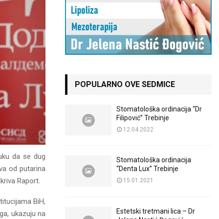
POPULARNO OVE SEDMICE
Stomatološka ordinacija “Dr
Filipović” Trebinje
12.04.2022
luku da se dug
Stomatološka ordinacija
va od putarina
“Denta Lux” Trebinje
kriva Raport.
15.01.2021
titucijama BiH,
Estetski tretmani lica – Dr
ga, ukazuju na