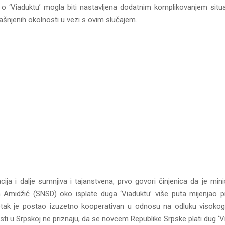
 o ‘Viaduktu’ mogla biti nastavljena dodatnim komplikovanjem situaci
šnjenih okolnosti u vezi s ovim slučajem.
acija i dalje sumnjiva i tajanstvena, prvo govori činjenica da je minis
 Amidžić (SNSD) oko isplate duga ‘Viaduktu’ više puta mijenjao pr
etak je postao izuzetno kooperativan u odnosu na odluku visokog
sti u Srpskoj ne priznaju, da se novcem Republike Srpske plati dug ‘V