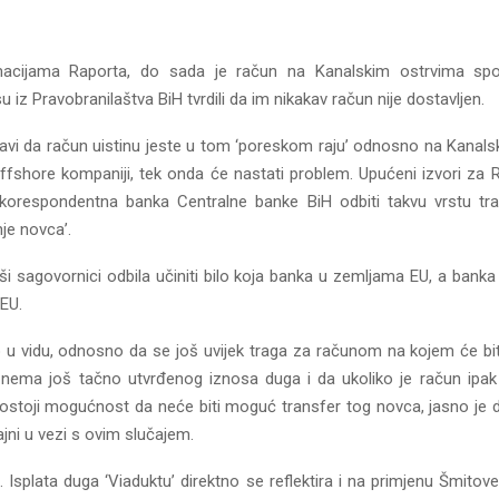
acijama Raporta, do sada je račun na Kanalskim ostrvima s
u iz Pravobranilaštva BiH tvrdili da im nikakav račun nije dostavljen.
avi da račun uistinu jeste u tom ‘poreskom raju’ odnosno na Kanalsk
 offshore kompaniji, tek onda će nastati problem. Upućeni izvori za 
korespondentna banka Centralne banke BiH odbiti takvu vrstu tr
je novca’.
aši sagovornici odbila učiniti bilo koja banka u zemljama EU, a bank
 EU.
o u vidu, odnosno da se još uvijek traga za računom na kojem će bit
a nema još tačno utvrđenog iznosa duga i da ukoliko je račun ipa
ostoji mogućnost da neće biti moguć transfer tog novca, jasno je d
jni u vezi s ovim slučajem.
ve. Isplata duga ‘Viaduktu’ direktno se reflektira i na primjenu Šmitov