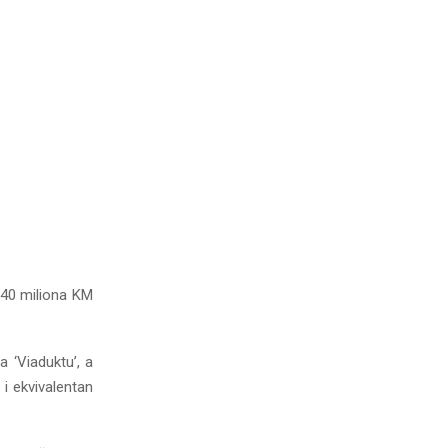
240 miliona KM
 ‘Viaduktu’, a
 i ekvivalentan