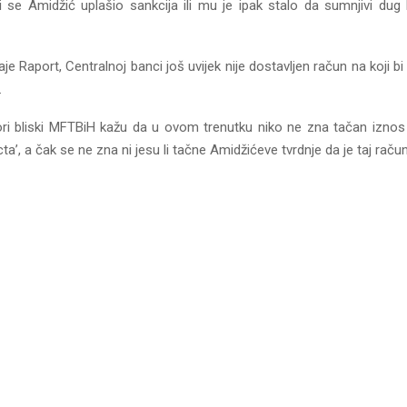
li se Amidžić uplašio sankcija ili mu je ipak stalo da sumnjivi dug 
je Raport, Centralnoj banci još uvijek nije dostavljen račun na koji bi 
.
ori bliski MFTBiH kažu da u ovom trenutku niko ne zna tačan iznos d
ta’, a čak se ne zna ni jesu li tačne Amidžićeve tvrdnje da je taj rač