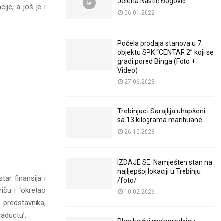
Jelena Nastić Đogović
je, a još je i
06.01.2022
Počela prodaja stanova u 7.
objektu SPK “CENTAR 2” koji se
gradi pored Binga (Foto +
Video)
27.06.2023
Trebinjac i Sarajlija uhapšeni
sa 13 kilograma marihuane
26.10.2023
IZDAJE SE: Namješten stan na
najljepšoj lokaciji u Trebinju
tar finansija i
/foto/
iču i ‘okretao
10.02.2026
 predstavnika,
iaductu’.