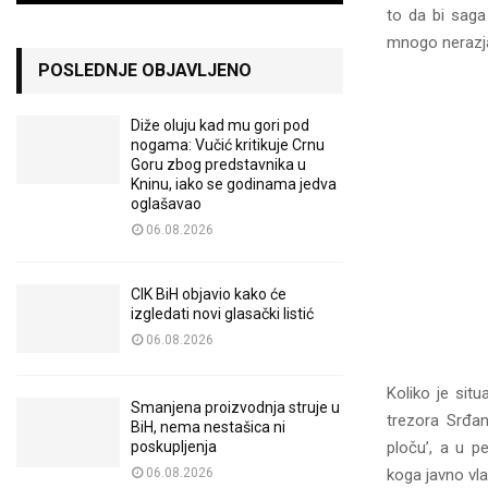
to da bi saga
mnogo nerazja
POSLEDNJE OBJAVLJENO
Diže oluju kad mu gori pod
nogama: Vučić kritikuje Crnu
Goru zbog predstavnika u
Kninu, iako se godinama jedva
oglašavao
06.08.2026
CIK BiH objavio kako će
izgledati novi glasački listić
06.08.2026
Koliko je situ
Smanjena proizvodnja struje u
trezora Srđan
BiH, nema nestašica ni
ploču’, a u p
poskupljenja
koga javno vla
06.08.2026