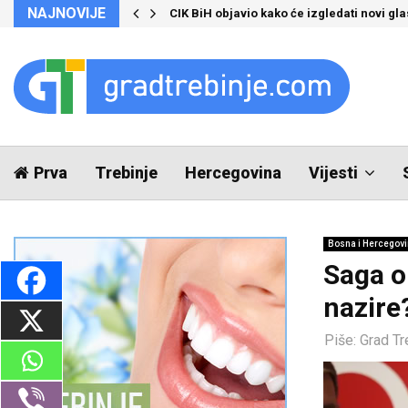
NAJNOVIJE
CIK BiH objavio kako će izgledati novi glas
Prva
Trebinje
Hercegovina
Vijesti
Bosna i Hercegov
Saga o 
nazire
Piše:
Grad Tr