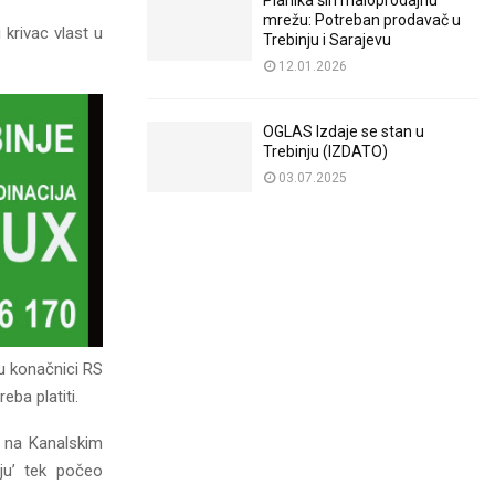
Planika širi maloprodajnu
mrežu: Potreban prodavač u
 krivac vlast u
Trebinju i Sarajevu
12.01.2026
OGLAS Izdaje se stan u
Trebinju (IZDATO)
03.07.2025
 u konačnici RS
eba platiti.
n na Kanalskim
aju’ tek počeo