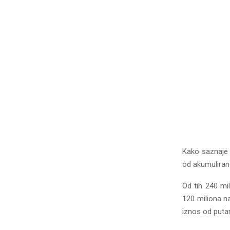
Kako saznaje 
od akumuliran
Od tih 240 mi
120 miliona na
iznos od putari