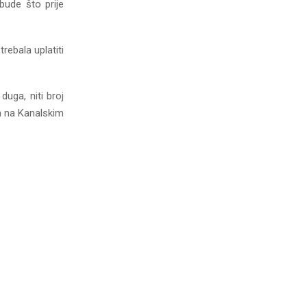
bude što prije
trebala uplatiti
uga, niti broj
un na Kanalskim