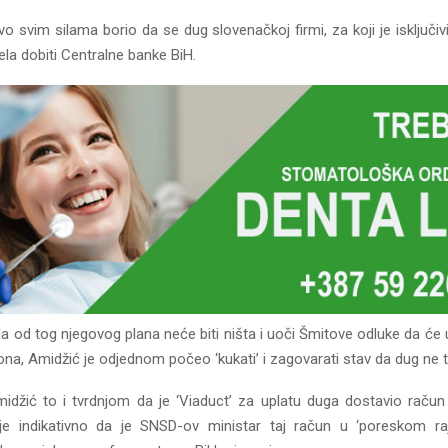
o svim silama borio da se dug slovenačkoj firmi, za koji je isključivi
jela dobiti Centralne banke BiH.
da od tog njegovog plana neće biti ništa i uoči Šmitove odluke da će
liona, Amidžić je odjednom počeo ‘kukati’ i zagovarati stav da dug ne tr
idžić to i tvrdnjom da je ‘Viaduct’ za uplatu duga dostavio raču
 je indikativno da je SNSD-ov ministar taj račun u ‘poreskom r