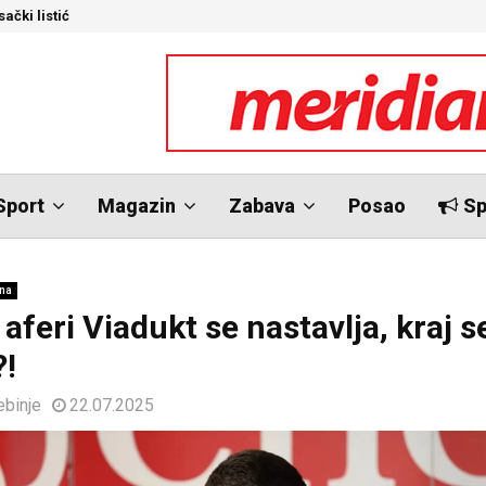
ački listić
S
Sport
Magazin
Zabava
Posao
Sp
ina
aferi Viadukt se nastavlja, kraj s
?!
ebinje
22.07.2025