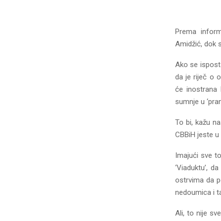
Prema inform
Amidžić, dok s
Ako se ispost
da je riječ o
će inostrana 
sumnje u ‘pran
To bi, kažu n
CBBiH jeste u
Imajući sve t
‘Viaduktu’, d
ostrvima da p
nedoumica i ta
Ali, to nije s