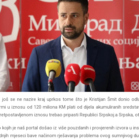
t’ još se ne nazire kraj uprkos tome što je Kristijan Šmit donio od
irmi u iznosu od 120 miliona KM plati od dijela akumuliranih sredsta
pretpostavljenom iznosu trebao pripasti Republici Srpskoj.a Srpska, ot
 kojih je naš portal došao iz više pouzdanih i provjerenih izvora u ins
ednjih mjeseci bave načinom rješavanja problema ovog sumnjivog du