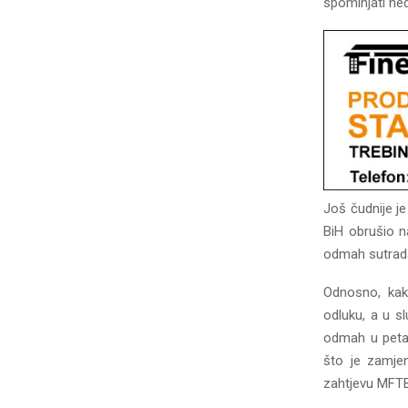
spominjati ne
Još čudnije j
BiH obrušio n
odmah sutrad
Odnosno, kak
odluku, a u s
odmah u petak
što je zamjen
zahtjevu MFTB