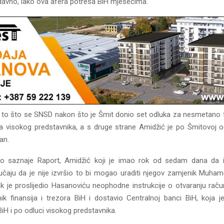
davno, iako ova afera potresa BiH mjesecima.
e to što se SNSD nakon što je Šmit donio set odluka za nesmetano 
a visokog predstavnika, a s druge strane Amidžić je po Šmitovoj o
an.
o saznaje Raport, Amidžić koji je imao rok od sedam dana da i
lučaju da je nije izvršio to bi mogao uraditi njegov zamjenik Muha
 je proslijedio Hasanoviću neophodne instrukcije o otvaranju rač
ik finansija i trezora BiH i dostavio Centralnoj banci BiH, koja j
iH i po odluci visokog predstavnika.