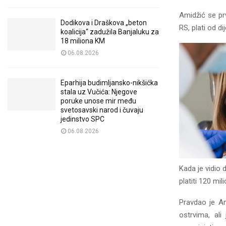
Amidžić se prv
Dodikova i Draškova „beton
RS, plati od di
koalicija“ zadužila Banjaluku za
18 miliona KM
06.08.2026
Eparhija budimljansko-nikšićka
stala uz Vučića: Njegove
poruke unose mir među
svetosavski narod i čuvaju
jedinstvo SPC
06.08.2026
Kada je vidio 
platiti 120 mi
Pravdao je Am
ostrvima, ali