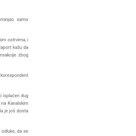
pominjao samo
im ostrvima, i
Raport kažu da
ansakcije zbog
a korespondent
i isplaćen dug
k na Kanalskim
a je još dosta
e odluke, da se