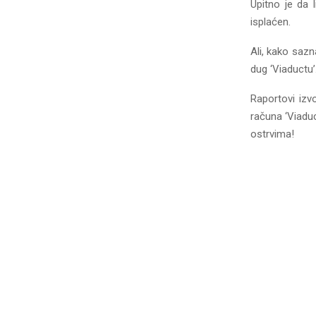
Upitno je da 
isplaćen.
Ali, kako sazna
dug ‘Viaductu’
Raportovi izv
računa ‘Viaduc
ostrvima!