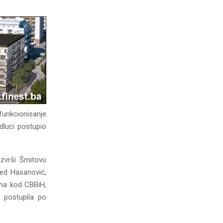
funkcionisanje
dluci postupio
zvrši Šmitovu
med Hasanović,
una kod CBBiH,
e postupila po