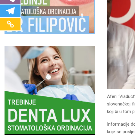
Aferi ‘Viaduc
slovenačkoj f
koji bi u tom 
Informacije do
koje se poslj