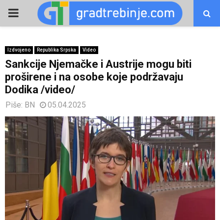
PRIMARY
MENU
Izdvojeno
Republika Srpska
Video
Sankcije Njemačke i Austrije mogu biti
proširene i na osobe koje podržavaju
Dodika /video/
Piše:
BN
05.04.2025