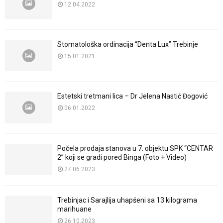
12.04.2022
Stomatološka ordinacija “Denta Lux” Trebinje
15.01.2021
Estetski tretmani lica – Dr Jelena Nastić Đogović
06.01.2022
Počela prodaja stanova u 7. objektu SPK “CENTAR
2” koji se gradi pored Binga (Foto + Video)
27.06.2023
Trebinjac i Sarajlija uhapšeni sa 13 kilograma
marihuane
26.10.2023