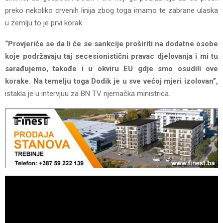
preko nekoliko crvenih linija zbog toga imamo te zabrane ulaska
u zemlju to je prvi korak.
“Provjeriće se da li će se sankcije proširiti na dodatne osobe
koje podržavaju taj secesionistični pravac djelovanja i mi tu
sarađujemo, takođe i u okviru EU gdje smo osudili ove
korake. Na temelju toga Dodik je u sve većoj mjeri izolovan”,
istakla je u intervjuu za BN TV njemačka ministrica.