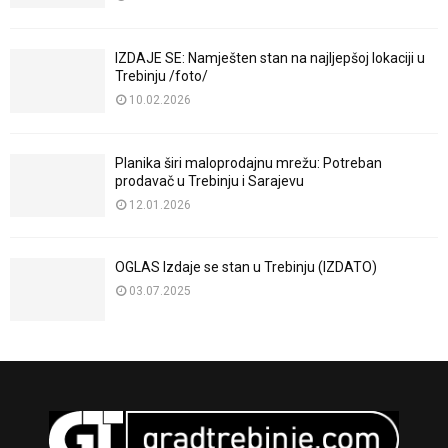
IZDAJE SE: Namješten stan na najljepšoj lokaciji u
Trebinju /foto/
10.02.2026
Planika širi maloprodajnu mrežu: Potreban
prodavač u Trebinju i Sarajevu
12.01.2026
OGLAS Izdaje se stan u Trebinju (IZDATO)
03.07.2025