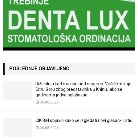
POSLEDNJE OBJAVLJENO
Diže oluju kad mu gori pod nogama: Vučić kritikuje
Crnu Goru zbog predstavnika u Kninu, iako se
godinama jedva oglašavao
06.08.2026
CIK BiH objavio kako će izgledati novi glasački listić
06.08.2026