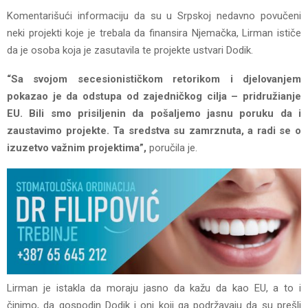
Komentarišući informaciju da su u Srpskoj nedavno povučeni
neki projekti koje je trebala da finansira Njemačka, Lirman ističe
da je osoba koja je zasutavila te projekte ustvari Dodik.
“Sa svojom secesionističkom retorikom i djelovanjem
pokazao je da odstupa od zajedničkog cilja – pridružianje
EU. Bili smo prisiljenin da pošaljemo jasnu poruku da i
zaustavimo projekte. Ta sredstva su zamrznuta, a radi se o
izuzetvo važnim projektima”,
poručila je.
Lirman je istakla da moraju jasno da kažu da kao EU, a to i
činimo, da gospodin Dodik i oni koji ga podržavaju da su prešli