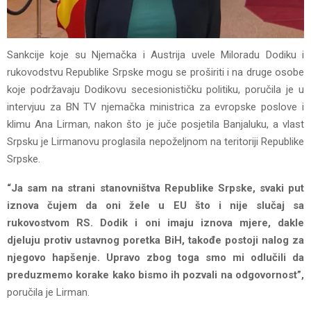
Sankcije koje su Njemačka i Austrija uvele Miloradu Dodiku i
rukovodstvu Republike Srpske mogu se proširiti i na druge osobe
koje podržavaju Dodikovu secesionističku politiku, poručila je u
intervjuu za BN TV njemačka ministrica za evropske poslove i
klimu Ana Lirman, nakon što je juče posjetila Banjaluku, a vlast
Srpsku je Lirmanovu proglasila nepoželjnom na teritoriji Republike
Srpske.
“Ja sam na strani stanovništva Republike Srpske, svaki put
iznova čujem da oni žele u EU što i nije slučaj sa
rukovostvom RS. Dodik i oni imaju iznova mjere, dakle
djeluju protiv ustavnog poretka BiH, takođe postoji nalog za
njegovo hapšenje. Upravo zbog toga smo mi odlučili da
preduzmemo korake kako bismo ih pozvali na odgovornost”,
poručila je Lirman.