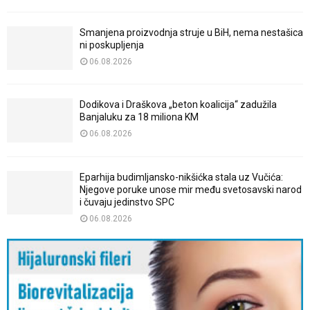
Smanjena proizvodnja struje u BiH, nema nestašica
ni poskupljenja
06.08.2026
Dodikova i Draškova „beton koalicija“ zadužila
Banjaluku za 18 miliona KM
06.08.2026
Eparhija budimljansko-nikšićka stala uz Vučića:
Njegove poruke unose mir među svetosavski narod
i čuvaju jedinstvo SPC
06.08.2026