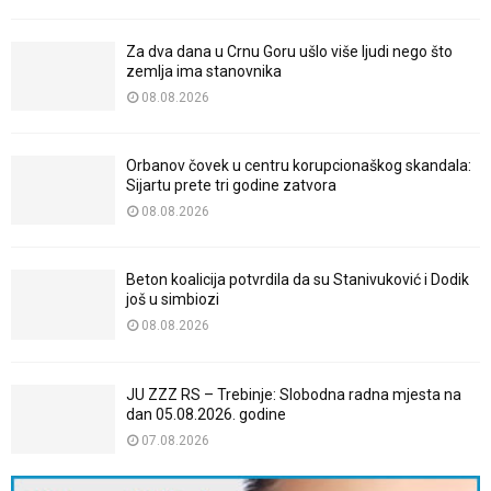
Za dva dana u Crnu Goru ušlo više ljudi nego što
zemlja ima stanovnika
08.08.2026
Orbanov čovek u centru korupcionaškog skandala:
Sijartu prete tri godine zatvora
08.08.2026
Beton koalicija potvrdila da su Stanivuković i Dodik
još u simbiozi
08.08.2026
JU ZZZ RS – Trebinje: Slobodna radna mjesta na
dan 05.08.2026. godine
07.08.2026