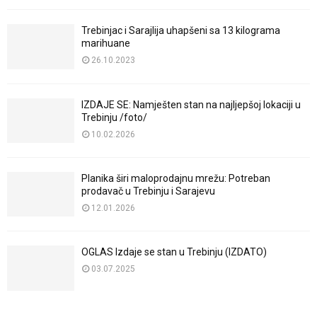
Trebinjac i Sarajlija uhapšeni sa 13 kilograma
marihuane
26.10.2023
IZDAJE SE: Namješten stan na najljepšoj lokaciji u
Trebinju /foto/
10.02.2026
Planika širi maloprodajnu mrežu: Potreban
prodavač u Trebinju i Sarajevu
12.01.2026
OGLAS Izdaje se stan u Trebinju (IZDATO)
03.07.2025