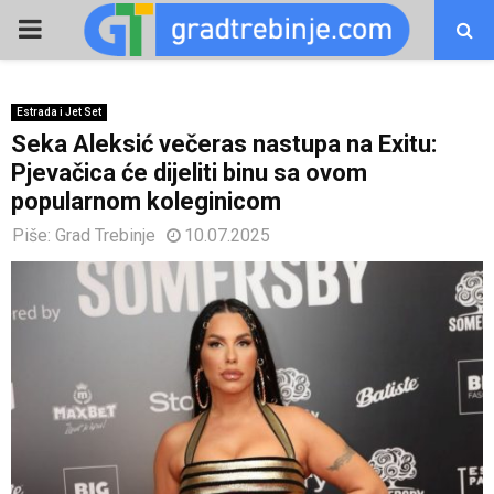
PRIMARY
MENU
Estrada i Jet Set
Seka Aleksić večeras nastupa na Exitu:
Pjevačica će dijeliti binu sa ovom
popularnom koleginicom
Piše:
Grad Trebinje
10.07.2025