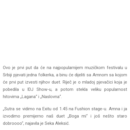
Ovo je prvi put da će na najpopularnijem muzičkom festivalu u
Srbiji pjevati jedna folkerka, a binu će dijeliti sa Amnom sa kojom
će prvi put izvesti njihov duet. Riječ je o mladoj pjevačici koja je
pobedila u IDJ Show-u, a potom stekla veliku popularnost
hitovima „Lagana“ i „Naslovna“.
„Sutra se vidimo na Exitu od 1.45 na Fushion stage-u. Amna i ja
izvodimo premijerno naš duet „Boga mi“ i još nešto staro
dobroooo“, najavila je Seka Aleksić.