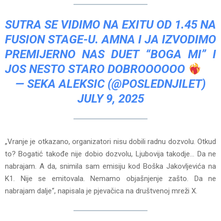
SUTRA SE VIDIMO NA EXITU OD 1.45 NA
FUSION STAGE-U. AMNA I JA IZVODIMO
PREMIJERNO NAS DUET “BOGA MI” I
JOS NESTO STARO DOBROOOOOO
— SEKA ALEKSIC (@POSLEDNJILET)
JULY 9, 2025
„Vranje je otkazano, organizatori nisu dobili radnu dozvolu. Otkud
to? Bogatić takođe nije dobio dozvolu, Ljubovija takodje… Da ne
nabrajam. A da, snimila sam emisiju kod Boška Jakovljevića na
K1. Nije se emitovala. Nemamo objašnjenje zašto. Da ne
nabrajam dalje“, napisala je pjevačica na društvenoj mreži X.