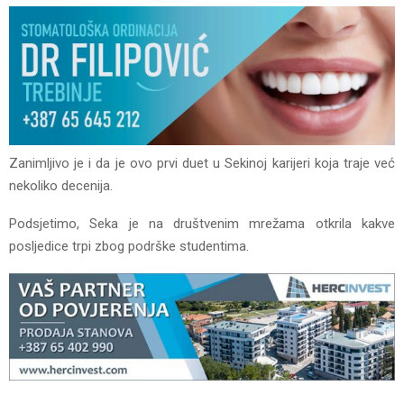
Zanimljivo je i da je ovo prvi duet u Sekinoj karijeri koja traje već
nekoliko decenija.
Podsjetimo, Seka je na društvenim mrežama otkrila kakve
posljedice trpi zbog podrške studentima.