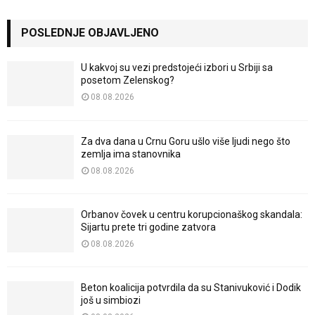
POSLEDNJE OBJAVLJENO
U kakvoj su vezi predstojeći izbori u Srbiji sa
posetom Zelenskog?
08.08.2026
Za dva dana u Crnu Goru ušlo više ljudi nego što
zemlja ima stanovnika
08.08.2026
Orbanov čovek u centru korupcionaškog skandala:
Sijartu prete tri godine zatvora
08.08.2026
Beton koalicija potvrdila da su Stanivuković i Dodik
još u simbiozi