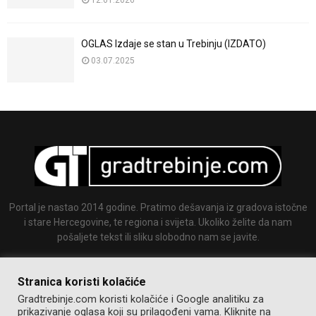
12.01.2026
OGLAS Izdaje se stan u Trebinju (IZDATO)
03.07.2025
Portal je nastao 2014 godine. Pratimo dešavanja iz gradova istočne
i stare Hercegovine, te regiona i svijeta. Ukoliko želite da nam
pošaljete tekst ili sliku slobodno nam se javite.
Email:
info@gradtrebinje.com
Stranica koristi kolačiće
Gradtrebinje.com koristi kolačiće i Google analitiku za
prikazivanje oglasa koji su prilagođeni vama. Kliknite na