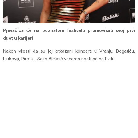
Pjevačica će na poznatom festivalu promovisati svoj prvi
duet u karijeri.
Nakon vijesti da su joj otkazani koncerti u Vranju, Bogatiću,
Ljuboviji, Pirotu… Seka Aleksić večeras nastupa na Exitu.