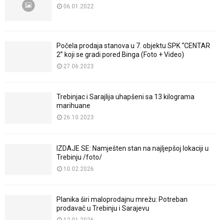
06.01.2022
Počela prodaja stanova u 7. objektu SPK “CENTAR
2” koji se gradi pored Binga (Foto + Video)
27.06.2023
Trebinjac i Sarajlija uhapšeni sa 13 kilograma
marihuane
26.10.2023
IZDAJE SE: Namješten stan na najljepšoj lokaciji u
Trebinju /foto/
10.02.2026
Planika širi maloprodajnu mrežu: Potreban
prodavač u Trebinju i Sarajevu