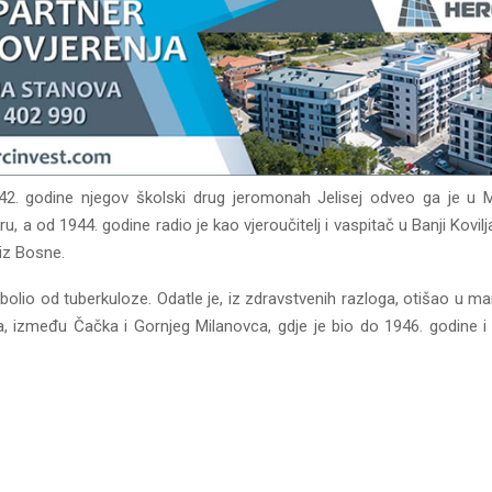
42. godine njegov školski drug jeromonah Jelisej odveo ga je u 
ru, a od 1944. godine radio je kao vjeroučitelj i vaspitač u Banji Kovil
 iz Bosne.
bolio od tuberkuloze. Odatle je, iz zdravstvenih razloga, otišao u ma
a, između Čačka i Gornjeg Milanovca, gdje je bio do 1946. godine i 