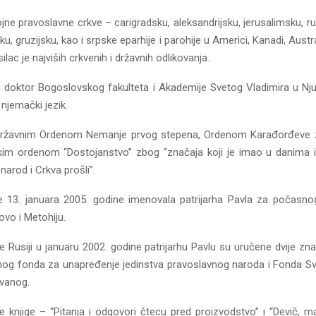
ojne pravoslavne crkve – carigradsku, aleksandrijsku, jerusalimsku, r
u, gruzijsku, kao i srpske eparhije i parohije u Americi, Kanadi, Austra
silac je najviših crkvenih i državnih odlikovanja.
i doktor Bogoslovskog fakulteta i Akademije Svetog Vladimira u Nju
i njemački jezik.
 državnim Ordenom Nemanje prvog stepena, Ordenom Karađorđeve z
kim ordenom “Dostojanstvo” zbog “značaja koji je imao u danima 
narod i Crkva prošli”.
je 13. januara 2005. godine imenovala patrijarha Pavla za počasno
vo i Metohiju.
 Rusiji u januaru 2002. godine patrijarhu Pavlu su uručene dvije zn
g fonda za unapređenje jedinstva pravoslavnog naroda i Fonda S
vanog.
je knjige – “Pitanja i odgovori čtecu pred proizvodstvo” i “Devič, 