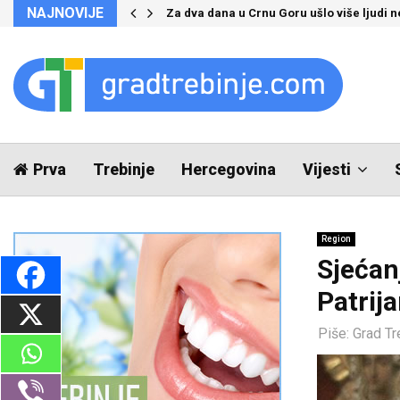
NAJNOVIJE
Za dva dana u Crnu Goru ušlo više ljudi 
Prva
Trebinje
Hercegovina
Vijesti
Region
Sjećan
Patrij
Piše:
Grad Tr