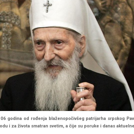
106 godina od rođenja blaženopočivšeg patrijarha srpskog Pavla
odu i za života smatran svetim, a čije su poruke i danas aktuelne