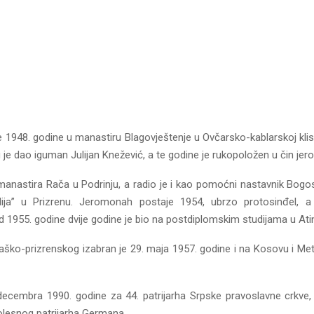
1948. godine u manastiru Blagovještenje u Ovčarsko-kablarskoj klisu
 je dao iguman Julijan Knežević, a te godine je rukopoložen u čin jer
 manastira Rača u Podrinju, a radio je i kao pomoćni nastavnik Bogos
odija” u Prizrenu. Jeromonah postaje 1954, ubrzo protosinđel, a
d 1955. godine dvije godine je bio na postdiplomskim studijama u Atin
aško-prizrenskog izabran je 29. maja 1957. godine i na Kosovu i Meto
 decembra 1990. godine za 44. patrijarha Srpske pravoslavne crkve,
lesnog patrijarha Germana.