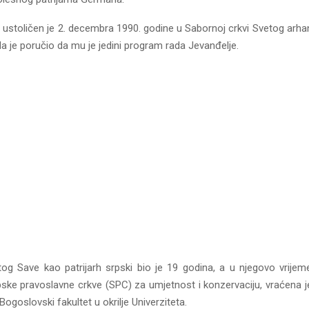
e ustoličen je 2. decembra 1990. godine u Sabornoj crkvi Svetog arha
a je poručio da mu je jedini program rada Jevanđelje.
og Save kao patrijarh srpski bio je 19 godina, a u njegovo vrije
ske pravoslavne crkve (SPC) za umjetnost i konzervaciju, vraćena j
Bogoslovski fakultet u okrilje Univerziteta.