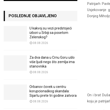
Patrijarh Pavl
Usjekovanje 
POSLEDNJE OBJAVLJENO
Donjeg Miholjc
U kakvoj su vezi predstojeći
izbori u Srbiji sa posetom
Zelenskog?
08.08.2026
Za dva dana u Crnu Goru ušlo
više ljudi nego što zemlja ima
stanovnika
08.08.2026
Orbanov čovek u centru
korupcionaškog skandala:
On i brat Duša
Sijartu prete tri godine zatvora
koju je patri
08.08.2026