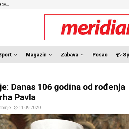
nego…
O
Sport
Magazin
Zabava
Posao
Sp
je: Danas 106 godina od rođenja
arha Pavla
ebinje
11.09.2020