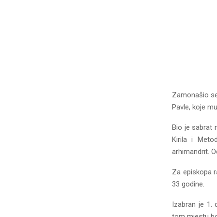
Zamonašio se 
Pavle, koje mu
Bio je sabrat
Kirila i Met
arhimandrit. O
Za episkopa r
33 godine.
Izabran je 1.
tom mjestu bo