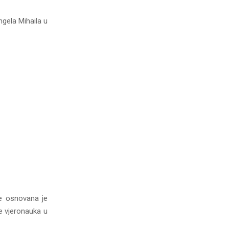
ngela Mihaila u
me osnovana je
e vjeronauka u