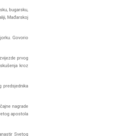
usku, bugarsku,
liji, Mađarskoj
jorku. Govorio
vijezde prvog
iskušenja kroz
g predsjednika
ačajne nagrade
vetog apostola
manastir Svetog