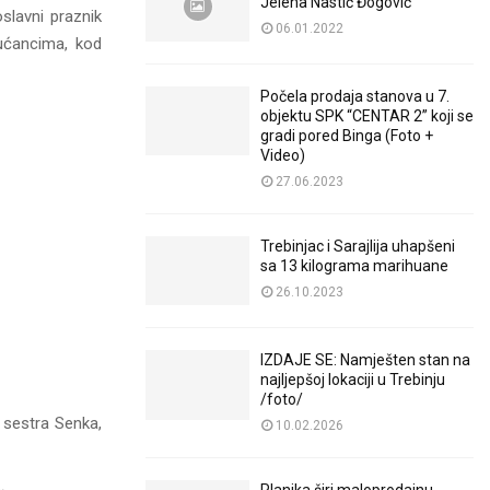
Jelena Nastić Đogović
oslavni praznik
06.01.2022
ućancima, kod
Počela prodaja stanova u 7.
objektu SPK “CENTAR 2” koji se
gradi pored Binga (Foto +
Video)
27.06.2023
Trebinjac i Sarajlija uhapšeni
sa 13 kilograma marihuane
26.10.2023
IZDAJE SE: Namješten stan na
najljepšoj lokaciji u Trebinju
/foto/
a sestra Senka,
10.02.2026