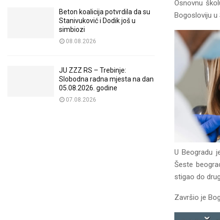
Osnovnu školu
Beton koalicija potvrdila da su
Bogosloviju u 
Stanivuković i Dodik još u
simbiozi
08.08.2026
JU ZZZ RS – Trebinje:
Slobodna radna mjesta na dan
05.08.2026. godine
07.08.2026
U Beogradu je
Šeste beograd
stigao do drug
Završio je Bog