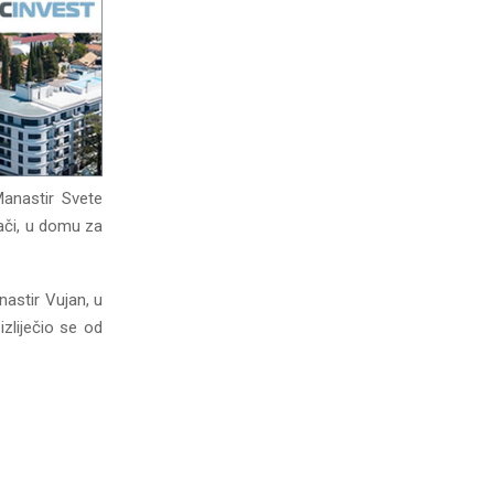
Manastir Svete
jači, u domu za
nastir Vujan, u
izliječio se od