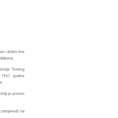
ri i dobio ime
ođakona.
lovije “Svetog
 1957. godine
i.
hiji je proveo
 zamjenivši na