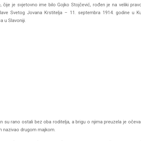
e, čije je svjetovno ime bilo Gojko Stojčević, rođen je na veliki prav
glave Svetog Jovana Krstitelja – 11. septembra 1914. godine u K
a u Slavoniji.
n su rano ostali bez oba roditelja, a brigu o njima preuzela je očev
jarh nazivao drugom majkom.