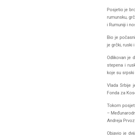
Posjetio je br
rumunsku, grčk
i Rumuniji i no
Bio je počasn
je grčki, ruski 
Odlikovan je
stepena i rus
koje su srpski 
Vlada Srbije 
Fonda za Koso
Tokom posjete
– Međunarodno
Andreja Prvoz
Objavio je dvi