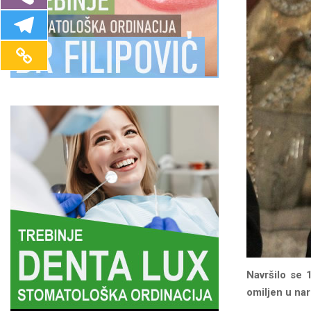
Navršilo se 
omiljen u nar