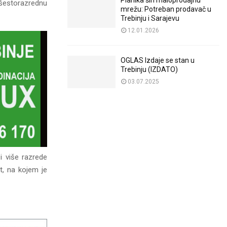
Planika širi maloprodajnu
 šestorazrednu
mrežu: Potreban prodavač u
Trebinju i Sarajevu
12.01.2026
OGLAS Izdaje se stan u
Trebinju (IZDATO)
03.07.2025
i više razrede
t, na kojem je