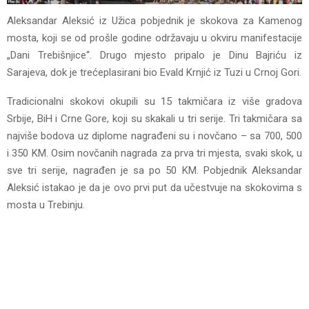
Aleksandar Aleksić iz Užica pobjednik je skokova za Kamenog
mosta, koji se od prošle godine održavaju u okviru manifestacije
„Dani Trebišnjice“. Drugo mjesto pripalo je Dinu Bajriću iz
Sarajeva, dok je trećeplasirani bio Evald Krnjić iz Tuzi u Crnoj Gori.
Tradicionalni skokovi okupili su 15 takmičara iz više gradova
Srbije, BiH i Crne Gore, koji su skakali u tri serije. Tri takmičara sa
najviše bodova uz diplome nagrađeni su i novčano – sa 700, 500
i 350 KM. Osim novčanih nagrada za prva tri mjesta, svaki skok, u
sve tri serije, nagrađen je sa po 50 KM. Pobjednik Aleksandar
Aleksić istakao je da je ovo prvi put da učestvuje na skokovima s
mosta u Trebinju.