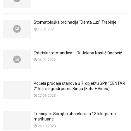
Stomatološka ordinacija “Denta Lux” Trebinje
15.01.2021
Estetski tretmani lica – Dr Jelena Nastić Đogović
06.01.2022
Počela prodaja stanova u 7. objektu SPK “CENTAR
2” koji se gradi pored Binga (Foto + Video)
27.06.2023
Trebinjac i Sarajlija uhapšeni sa 13 kilograma
marihuane
26.10.2023