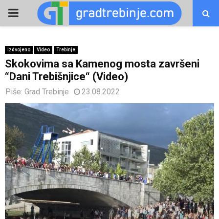
PRIMARY
MENU
Izdvojeno
Video
Trebinje
Skokovima sa Kamenog mosta završeni
“Dani Trebišnjice“ (Video)
Piše:
Grad Trebinje
23.08.2022