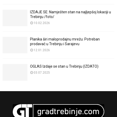
IZDAJE SE: Namješten stan na najljepšoj lokaciji u
Trebinju /foto/
10.02.2026
Planika širi maloprodajnu mrežu: Potreban
prodavač u Trebinju i Sarajevu
12.01.2026
OGLAS Izdaje se stan u Trebinju (IZDATO)
03.07.2025