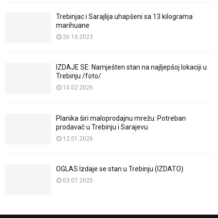
Trebinjac i Sarajlija uhapšeni sa 13 kilograma
marihuane
26.10.2023
IZDAJE SE: Namješten stan na najljepšoj lokaciji u
Trebinju /foto/
10.02.2026
Planika širi maloprodajnu mrežu: Potreban
prodavač u Trebinju i Sarajevu
12.01.2026
OGLAS Izdaje se stan u Trebinju (IZDATO)
03.07.2025