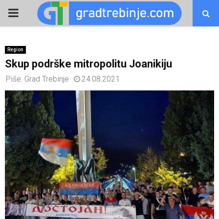
PRIMARY
MENU
Region
Skup podrške mitropolitu Јoanikiju
Piše:
Grad Trebinje
24.08.2021