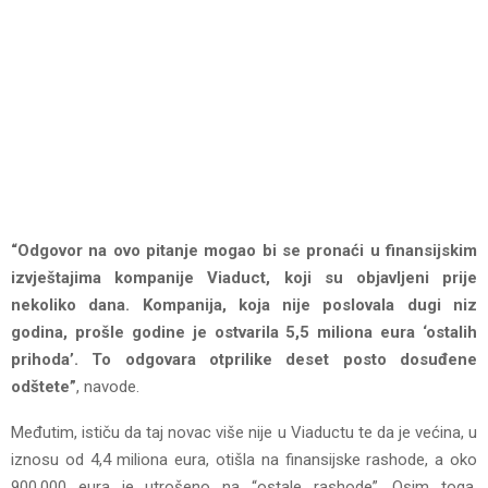
“Odgovor na ovo pitanje mogao bi se pronaći u finansijskim
izvještajima kompanije Viaduct, koji su objavljeni prije
nekoliko dana. Kompanija, koja nije poslovala dugi niz
godina, prošle godine je ostvarila 5,5 miliona eura ‘ostalih
prihoda’. To odgovara otprilike deset posto dosuđene
odštete”
, navode.
Međutim, ističu da taj novac više nije u Viaductu te da je većina, u
iznosu od 4,4 miliona eura, otišla na finansijske rashode, a oko
900.000 eura je utrošeno na “ostale rashode”. Osim toga,