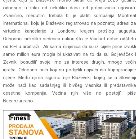
cijena, koju je Blaževski morao platiti do kraja 2025. godine,
odnosno u roku od nekoliko dana od potpisivanja ugovora.
Zvanično, međutim, trebala bi je platiti kompanija Montreal
International, koju je Blaževski registrovao na poznatoj adresi za
virtuelne kancelarije u Londonu krajem prošlog augusta.
Odnosno, nekoliko sedmica nakon što je Viaduct dobio odštetu
od BiH u arbitraži… Ali sama činjenica da su iz cijele priče izvukli
samo milion eura mogla bi ukazivati ​​na to da su Goljevšček i
Zevnik ‘posudili’ svoje ime za interese drugih, mnogo većih
igrača. Odnosno onih koji su podijelili najveći dio kupoprodajne
cijene. Među njima sigurno nije Blaževski, kojeg se u Sloveniji
može naći kao sadašnjeg ili bivšeg vlasnika ili predstavnika
desetina kompanija. Većina njih više ne postoji”, piše
Necenzurirano.