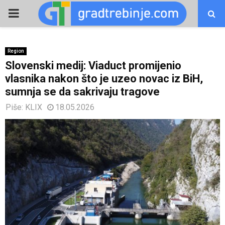
PRIMARY
MENU
Region
Slovenski medij: Viaduct promijenio
vlasnika nakon što je uzeo novac iz BiH,
sumnja se da sakrivaju tragove
Piše:
KLIX
18.05.2026