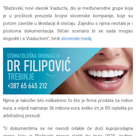
“Blaževski, novi vlasnik Viaducta, dio je međunarodne grupe koja
je u prošlosti preuzela brojne slovenske kompanije, koje su
potom završile u likvidaciji ili stečaju. Zajedno s njima nestala je i
poslovna dokumentacija. Sličan scenario bi se sada mogao
dogoditi i s Viaductom”, tvrdi
slovenski medij
.
Njima je također bilo indikativno to što je firma prodata za milion
eura, a vrijedi najmanje 56 miliona eura, koliko im je RS isplatila po
arbitražnoj presudi.
“U dokumentima se ne navodi odakle će doći kupoprodajna