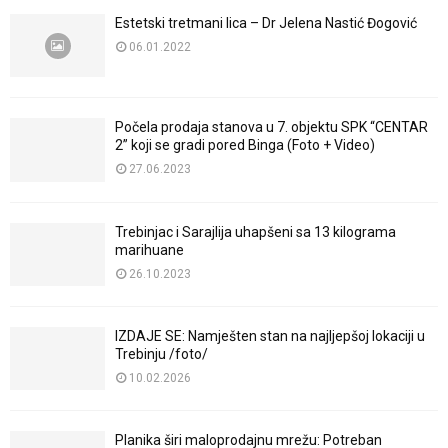
Estetski tretmani lica – Dr Jelena Nastić Đogović
06.01.2022
Počela prodaja stanova u 7. objektu SPK “CENTAR
2” koji se gradi pored Binga (Foto + Video)
27.06.2023
Trebinjac i Sarajlija uhapšeni sa 13 kilograma
marihuane
26.10.2023
IZDAJE SE: Namješten stan na najljepšoj lokaciji u
Trebinju /foto/
10.02.2026
Planika širi maloprodajnu mrežu: Potreban