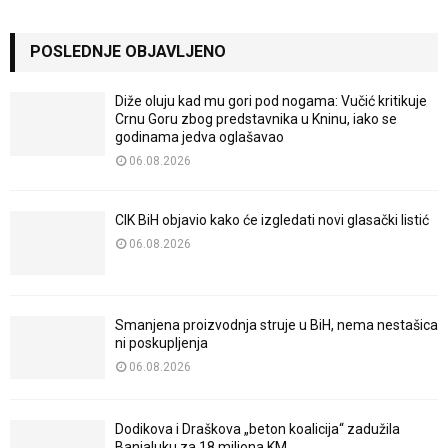
POSLEDNJE OBJAVLJENO
Diže oluju kad mu gori pod nogama: Vučić kritikuje
Crnu Goru zbog predstavnika u Kninu, iako se
godinama jedva oglašavao
06.08.2026
CIK BiH objavio kako će izgledati novi glasački listić
06.08.2026
Smanjena proizvodnja struje u BiH, nema nestašica
ni poskupljenja
06.08.2026
Dodikova i Draškova „beton koalicija“ zadužila
Banjaluku za 18 miliona KM