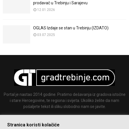
prodavač u Trebinju i Sarajevu
12.01.2026
OGLAS Izdaje se stan u Trebinju (IZDATO)
03.07.2025
Portal je nastao 2014 godine. Pratimo dešavanja iz gradova istočne
i stare Hercegovine, te regiona i svijeta. Ukoliko želite da nam
pošaljete tekst ili sliku slobodno nam se javite.
Email:
info@gradtrebinje.com
Stranica koristi kolačiće