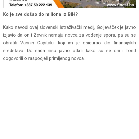
Ko je sve došao do miliona iz BiH?
Kako navodi ovaj slovenski istraživački medij, Goljevšček je javno
izjavio da on i Zevnik nemaju novca za vođenje spora, pa su se
obratili Vannin Capitalu, koji im je osigurao dio finansijskih
sredstava. Do sada nisu javno otkrili kako su se oni i fond
dogovorili o raspodjeli primljenog novca.