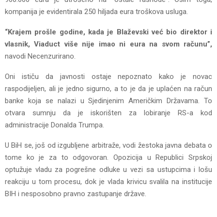
kompanija je evidentirala 250 hiljada eura troškova usluga.
“Krajem prošle godine, kada je Blaževski već bio direktor i
vlasnik, Viaduct više nije imao ni eura na svom računu”,
navodi Necenzurirano.
Oni ističu da javnosti ostaje nepoznato kako je novac
raspodijeljen, ali je jedno sigurno, a to je da je uplaćen na račun
banke koja se nalazi u Sjedinjenim Američkim Državama. To
otvara sumnju da je iskorišten za lobiranje RS-a kod
administracije Donalda Trumpa.
U BiH se, još od izgubljene arbitraže, vodi žestoka javna debata o
tome ko je za to odgovoran. Opozicija u Republici Srpskoj
optužuje vladu za pogrešne odluke u vezi sa ustupcima i lošu
reakciju u tom procesu, dok je vlada krivicu svalila na institucije
BIH i nesposobno pravno zastupanje države.