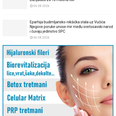
06.08.2026
Eparhija budimljansko-nikšićka stala uz Vučića:
Njegove poruke unose mir među svetosavski narod
i čuvaju jedinstvo SPC
06.08.2026