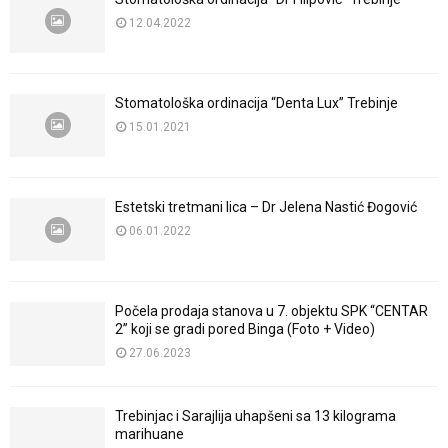
12.04.2022
Stomatološka ordinacija “Denta Lux” Trebinje
15.01.2021
Estetski tretmani lica – Dr Jelena Nastić Đogović
06.01.2022
Počela prodaja stanova u 7. objektu SPK “CENTAR
2” koji se gradi pored Binga (Foto + Video)
27.06.2023
Trebinjac i Sarajlija uhapšeni sa 13 kilograma
marihuane