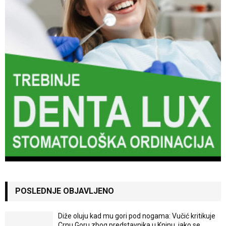
POSLEDNJE OBJAVLJENO
Diže oluju kad mu gori pod nogama: Vučić kritikuje
Crnu Goru zbog predstavnika u Kninu, iako se