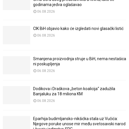
godinama jedva oglašavao
06.08.2026
CIK BiH objavio kako će izgledati novi glasački listić
06.08.2026
Smanjena proizvodnja struje u BiH, nema nestašica
ni poskupljenja
06.08.2026
Dodikova i Draškova „beton koalicija“ zadužila
Banjaluku za 18 miliona KM
06.08.2026
Eparhija budimljansko-nikšićka stala uz Vučića:
Njegove poruke unose mir među svetosavski narod