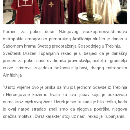
Pomen za pokoj duše NJegovog visokopreosveštenstva
mitropolita crnogorsko-primorskog Amfilohija služen je danas u
Sabornom hramu Svetog preobraženja Gospodnjeg u Trebinju.
Sveštenik Dražen Tupanjanin rekao je u besjedi da je današnji
pomen za pokoj duše svetionika pravoslavlja, učitelja i graditelja
crkve Hristove, svjedoka božanske ljubavi, dragog mitropolita
Amfilohija.
“U isto vrijeme ovo je prilika da mu još jednom odavde iz Trebinja
i Hercegovine kažemo hvala za svu ljubav koju je pokazivao
nama kroz cijeli svoj život. Uvijek je bio tu kada je bilo teško, kada
je ovaj narod stradao znali smo da njegova podrška, njegova
snažna molitva i čvrst karakter stoji uz nas”, rekao je Tupanjanin.