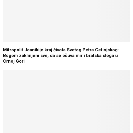
Mitropolit Joanikijе kraj ćivota Svеtog Pеtra Cеtinjskog:
Bogom zaklinjеm svе, da sе očuva mir i bratska sloga u
Crnoj Gori