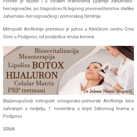
Pomen je služen i u ostalim hramovima Eparhije zahumsko-
hercegovačke, po blagoslovu NJegovog preosveštenstva vladike
zahumsko-hercegovačkog i primorskog Dimitrija.
Mitropolit Amfilohije preminuo je jutros u Kliničkom centru Crne
Gore u Podgorici, od posljedica virusa korona.
Blaženopočivši mitropolit crnogorsko-primorski Amfilohije biće
sahranjen u nedjelju, 1. novembra, u kripti Sabornog hrama u
Podgorici.
SRNA