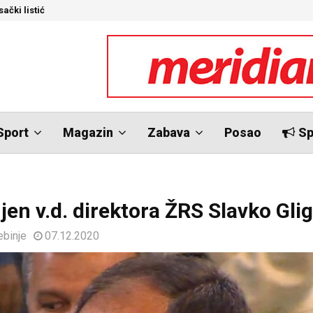
ački listić
S
Sport
Magazin
Zabava
Posao
Sp
jen v.d. direktora ŽRS Slavko Glig
ebinje
07.12.2020