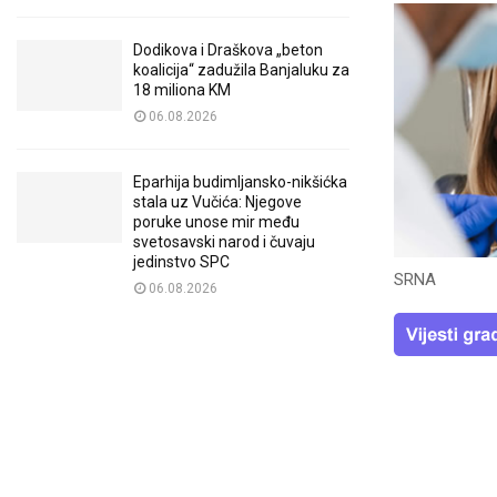
Dodikova i Draškova „beton
koalicija“ zadužila Banjaluku za
18 miliona KM
06.08.2026
Eparhija budimljansko-nikšićka
stala uz Vučića: Njegove
poruke unose mir među
svetosavski narod i čuvaju
jedinstvo SPC
SRNA
06.08.2026