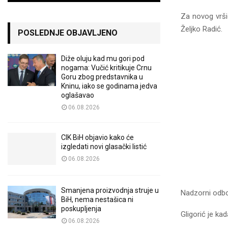
Za novog vrši
Željko Radić.
POSLEDNJE OBJAVLJENO
Diže oluju kad mu gori pod
nogama: Vučić kritikuje Crnu
Goru zbog predstavnika u
Kninu, iako se godinama jedva
oglašavao
06.08.2026
CIK BiH objavio kako će
izgledati novi glasački listić
06.08.2026
Smanjena proizvodnja struje u
Nadzorni odbo
BiH, nema nestašica ni
poskupljenja
Gligorić je ka
06.08.2026