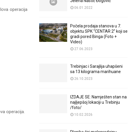
Jelena Nastić Đogović
06.01.2022
lova operacija
Počela prodaja stanova u 7.
objektu SPK “CENTAR 2” koji se
gradi pored Binga (Foto +
Video)
27.06.2023
Trebinjac i Sarajlija uhapšeni
sa 13 kilograma marihuane
26.10.2023
IZDAJE SE: Namješten stan na
najljepšoj lokaciji u Trebinju
/foto/
va operacija.
10.02.2026