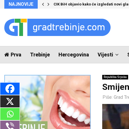
NAJNOVIJE
CIK BiH objavio kako će izgledati novi glas
Prva
Trebinje
Hercegovina
Vijesti
Republika Srpska
Smijen
Piše:
Grad Tr