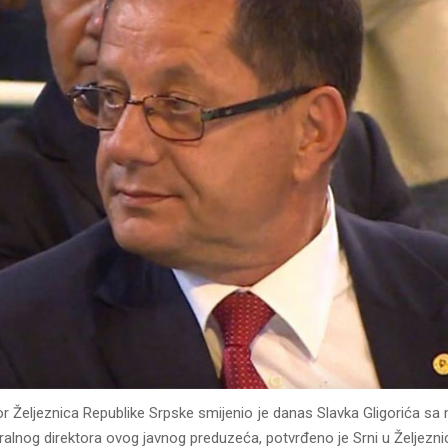
r Željeznica Republike Srpske smijenio je danas Slavka Gligorića sa 
ralnog direktora ovog javnog preduzeća, potvrđeno je Srni u Željezn