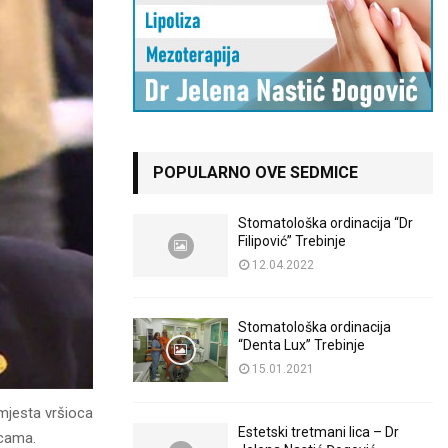
POPULARNO OVE SEDMICE
Stomatološka ordinacija “Dr
Filipović” Trebinje
12.04.2022
Stomatološka ordinacija
“Denta Lux” Trebinje
15.01.2021
mjesta vršioca
Estetski tretmani lica – Dr
icama.