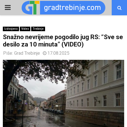
PRIMARY
MENU
Izdvojeno
Video
Trebinje
Snažno nevrijeme pogodilo jug RS: “Sve se
desilo za 10 minuta” (VIDEO)
Piše:
Grad Trebinje
17.08.2025