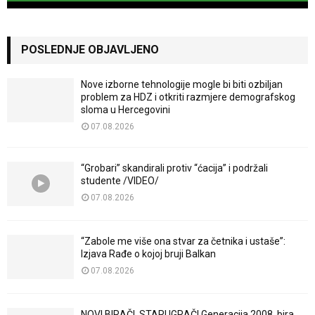
POSLEDNJE OBJAVLJENO
Nove izborne tehnologije mogle bi biti ozbiljan
problem za HDZ i otkriti razmjere demografskog
sloma u Hercegovini
07.08.2026
“Grobari” skandirali protiv “ćacija” i podržali
studente /VIDEO/
07.08.2026
“Zabole me više ona stvar za četnika i ustaše”:
Izjava Rađe o kojoj bruji Balkan
07.08.2026
NOVI BIRAČI, STARI IGRAČI Generacija 2008. bira