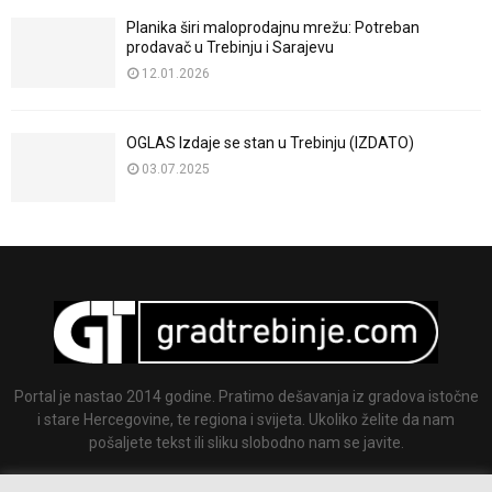
Planika širi maloprodajnu mrežu: Potreban
prodavač u Trebinju i Sarajevu
12.01.2026
OGLAS Izdaje se stan u Trebinju (IZDATO)
03.07.2025
Portal je nastao 2014 godine. Pratimo dešavanja iz gradova istočne
i stare Hercegovine, te regiona i svijeta. Ukoliko želite da nam
pošaljete tekst ili sliku slobodno nam se javite.
Email:
info@gradtrebinje.com