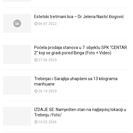
Estetski tretmani lica – Dr Jelena Nastić Đogović
06.01.2022
Počela prodaja stanova u 7. objektu SPK “CENTAR
2” koji se gradi pored Binga (Foto + Video)
27.06.2023
Trebinjac i Sarajlija uhapšeni sa 13 kilograma
marihuane
26.10.2023
IZDAJE SE: Namješten stan na najljepšoj lokaciji u
Trebinju /foto/
10.02.2026