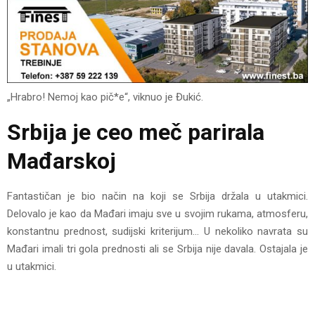
„Hrabro! Nemoj kao pič*e“, viknuo je Đukić.
Srbija je ceo meč parirala
Mađarskoj
Fantastičan je bio način na koji se Srbija držala u utakmici.
Delovalo je kao da Mađari imaju sve u svojim rukama, atmosferu,
konstantnu prednost, sudijski kriterijum… U nekoliko navrata su
Mađari imali tri gola prednosti ali se Srbija nije davala. Ostajala je
u utakmici.