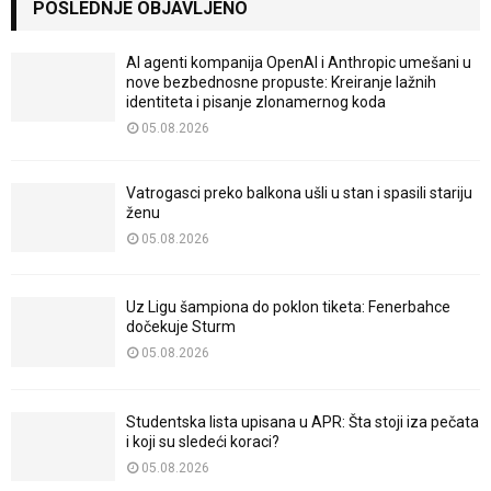
POSLEDNJE OBJAVLJENO
AI agenti kompanija OpenAI i Anthropic umešani u
nove bezbednosne propuste: Kreiranje lažnih
identiteta i pisanje zlonamernog koda
05.08.2026
Vatrogasci preko balkona ušli u stan i spasili stariju
ženu
05.08.2026
Uz Ligu šampiona do poklon tiketa: Fenerbahce
dočekuje Sturm
05.08.2026
Studentska lista upisana u APR: Šta stoji iza pečata
i koji su sledeći koraci?
05.08.2026