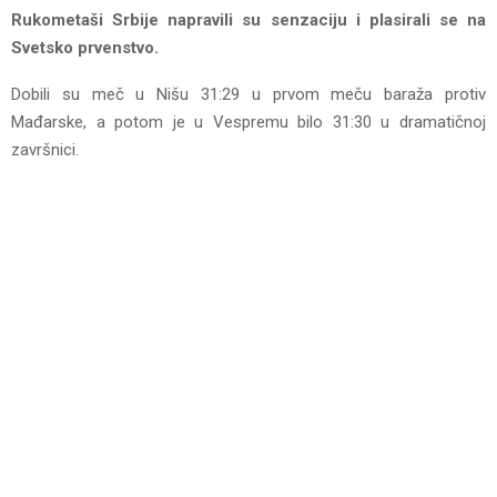
Rukometaši Srbije napravili su senzaciju i plasirali se na
Svetsko prvenstvo.
Dobili su meč u Nišu 31:29 u prvom meču baraža protiv
Mađarske, a potom je u Vespremu bilo 31:30 u dramatičnoj
završnici.