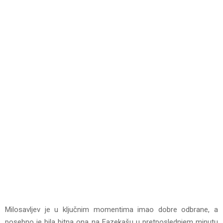
Milosavljev je u ključnim momentima imao dobre odbrane, a
posebno je bila bitna ona na Fazekašu u pretposlednjem minutu