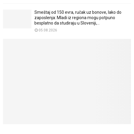
Smeštaj od 150 evra, ručak uz bonove, lako do
zaposlenja: Mladi iz regiona mogu potpuno
besplatno da studiraju u Sloveniji,...
05.08.2026