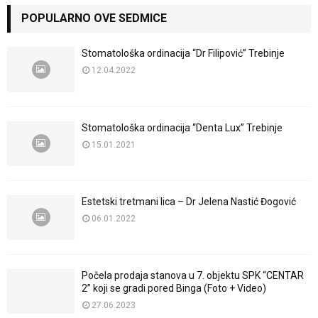
POPULARNO OVE SEDMICE
Stomatološka ordinacija “Dr Filipović” Trebinje
12.04.2022
Stomatološka ordinacija “Denta Lux” Trebinje
15.01.2021
Estetski tretmani lica – Dr Jelena Nastić Đogović
06.01.2022
Počela prodaja stanova u 7. objektu SPK “CENTAR
2” koji se gradi pored Binga (Foto + Video)
27.06.2023