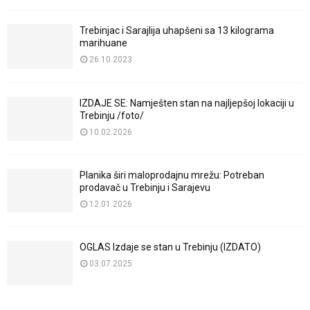
Trebinjac i Sarajlija uhapšeni sa 13 kilograma
marihuane
26.10.2023
IZDAJE SE: Namješten stan na najljepšoj lokaciji u
Trebinju /foto/
10.02.2026
Planika širi maloprodajnu mrežu: Potreban
prodavač u Trebinju i Sarajevu
12.01.2026
OGLAS Izdaje se stan u Trebinju (IZDATO)
03.07.2025