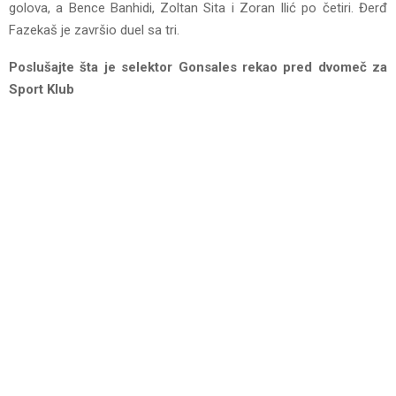
golova, a Bence Banhidi, Zoltan Sita i Zoran Ilić po četiri. Đerđ
Fazekaš je završio duel sa tri.
Poslušajte šta je selektor Gonsales rekao pred dvomeč za
Sport Klub