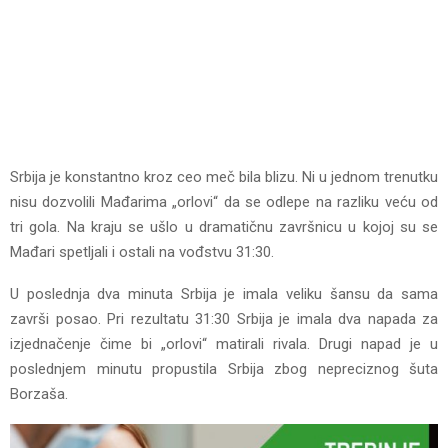
Srbija je konstantno kroz ceo meč bila blizu. Ni u jednom trenutku
nisu dozvolili Mađarima „orlovi“ da se odlepe na razliku veću od
tri gola. Na kraju se ušlo u dramatičnu završnicu u kojoj su se
Mađari spetljali i ostali na vođstvu 31:30.
U poslednja dva minuta Srbija je imala veliku šansu da sama
završi posao. Pri rezultatu 31:30 Srbija je imala dva napada za
izjednačenje čime bi „orlovi“ matirali rivala. Drugi napad je u
poslednjem minutu propustila Srbija zbog nepreciznog šuta
Borzaša.