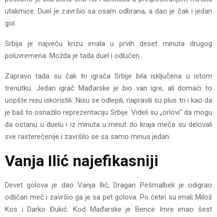
utakmice. Duel je završio sa osam odbrana, a dao je čak i jedan
gol.
Srbija je najveću krizu imala u prvih deset minuta drugog
poluvremena. Možda je tada duel i odlučen.
Zapravo tada su čak tri igrača Srbije bila isključena u istom
trenutku. Jedan igrač Mađarske je bio van igre, ali domaći to
uopšte nisu iskoristili. Nisu se odlepili, napravili su plus tri i kao da
je baš to osnažilo reprezentaciju Srbije. Videli su „orlovi“ da mogu
da ostanu u duelu i iz minuta u minut do kraja meča su delovali
sve rasterećenije i završilo se sa samo minus jedan.
Vanja Ilić najefikasniji
Devet golova je dao Vanja Ilić, Dragan Pešmalbek je odigrao
odličan meč i završio ga je sa pet golova. Po četiri su imali Miloš
Kos i Darko Đukić. Kod Mađarske je Bence Imre imao šest