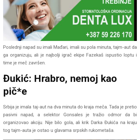
Poslednji napad su imali Mađari, imali su pola minuta, tajm-aut da
ga organizuju, ali je najbolji igrač ekipe Fazekaš ispustio loptu i
time je meč završen.
Đukić: Hrabro, nemoj kao
pič*e
Srbija je imala taj-aut na dva minuta do kraja meča. Tada je pretio
pasivni napad, a selektor Gonsales je tražio odmor da bi
organizovao akciju. Nije bilo gola, ali krik Darka Đukića na kraju
tog tajm-auta je ostao u glavama srpskih rukometaša.