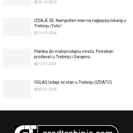
26.10.2023
IZDAJE SE: Namješten stan na najljepšoj lokaciji u
Trebinju /foto/
10.02.2026
Planika širi maloprodajnu mrežu: Potreban
prodavač u Trebinju i Sarajevu
12.01.2026
OGLAS Izdaje se stan u Trebinju (IZDATO)
03.07.2025