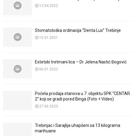
12.04.2022
Stomatološka ordinacija “Denta Lux” Trebinje
15.01.2021
Estetski tretmani lica – Dr Jelena Nastić Đogović
06.01.2022
Počela prodaja stanova u 7. objektu SPK “CENTAR
2” koji se gradi pored Binga (Foto + Video)
27.06.2023
Trebinjac i Sarajlija uhapšeni sa 13 kilograma
marihuane