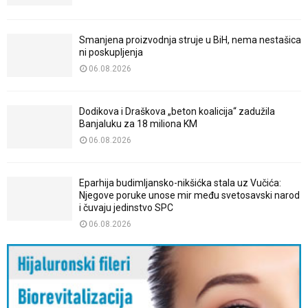
Smanjena proizvodnja struje u BiH, nema nestašica
ni poskupljenja
06.08.2026
Dodikova i Draškova „beton koalicija“ zadužila
Banjaluku za 18 miliona KM
06.08.2026
Eparhija budimljansko-nikšićka stala uz Vučića:
Njegove poruke unose mir među svetosavski narod
i čuvaju jedinstvo SPC
06.08.2026