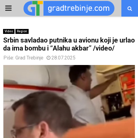
PRIMARY
MENU
Video
Region
Srbin savladao putnika u avionu koji je urlao
da ima bombu i “Alahu akbar” /video/
Piše:
Grad Trebinje
28.07.2025