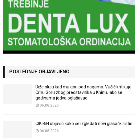
POSLEDNJE OBJAVLJENO
Diže oluju kad mu gori pod nogama: Vučić kritikuje
Crnu Goru zbog predstavnika u Kninu, iako se
godinama jedva oglašavao
06.08.2026
CIK BiH objavio kako će izgledati novi glasački listić
06.08.2026