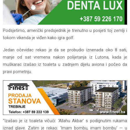
Podsjetimo, američki predsjednik je trenutno u posjeti toj zemlji i
tokom vikenda je viđen kako igra golf.
Jedan očevidac rekao je da se probudio iznenada oko 8 sati,
manje od sat vremena nakon polijetanja iz Lutona, kada je
muškarac izašao iz toaleta u zadnjem dijelu aviona i počeo da
pravi pometnju.
“Izašao je iz toaleta vičući: ‘Allahu Akbar’ s podignutim rukama
iznad glave. Zatim je rekao: ‘Imam bombu, imam bombu’ — u