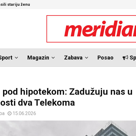
sili stariju ženu
U
Sport
Magazin
Zabava
Posao
Sp
 pod hipotekom: Zadužuju nas u
nosti dva Telekoma
.ba
15.06.2026