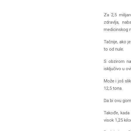
Za 2,5 milija
zdravlja, nab
medicinskog m
Tačnije, ako j
to od nule.
S obzirom na 
isključivo u 
Može i još sli
12,5 tona.
Da bi ovu gomi
Takođe, kada 
visok 1,25 kil