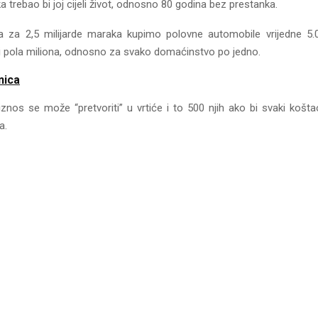
ka trebao bi joj cijeli život, odnosno 80 godina bez prestanka.
a za 2,5 milijarde maraka kupimo polovne automobile vrijedne 5
ti pola miliona, odnosno za svako domaćinstvo po jedno.
nica
iznos se može “pretvoriti” u vrtiće i to 500 njih ako bi svaki košta
a.