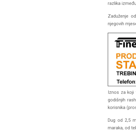
razlika između
Zaduženje od 
njegovih mjese
Iznos za koji
godišnjih ras
korisnika (pros
Dug od 2,5 mi
maraka, od te