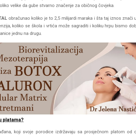
toliko velike da gube stvarno značenje za običnog čovjeka.
TAL
obračunao koliko je to 2,5 milijardi maraka i šta taj iznos znači u
penzija, koliko se škola i vrtića može sagraditi i koliku hrpu bismo do
anice jednu na drugu.
 u platama?
ađana, koji svoje porodice izdržavaju sa prosječnom platom od 