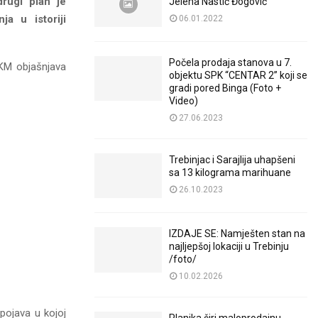
drugi plan je
Jelena Nastić Đogović
a u istoriji
06.01.2022
Počela prodaja stanova u 7.
KM objašnjava
objektu SPK “CENTAR 2” koji se
gradi pored Binga (Foto +
Video)
27.06.2023
Trebinjac i Sarajlija uhapšeni
sa 13 kilograma marihuane
26.10.2023
IZDAJE SE: Namješten stan na
najljepšoj lokaciji u Trebinju
/foto/
10.02.2026
 pojava u kojoj