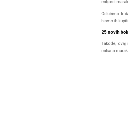
milijardi mara
Odlučimo li d
bismo ih kupi
25 novih bol
Takođe, ovaj 
miliona marak