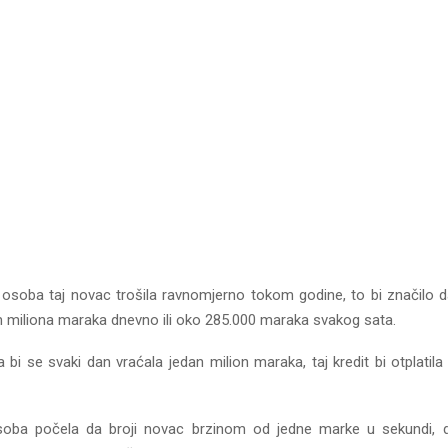
 osoba taj novac trošila ravnomjerno tokom godine, to bi značilo da
miliona maraka dnevno ili oko 285.000 maraka svakog sata.
 bi se svaki dan vraćala jedan milion maraka, taj kredit bi otplatil
soba počela da broji novac brzinom od jedne marke u sekundi, da