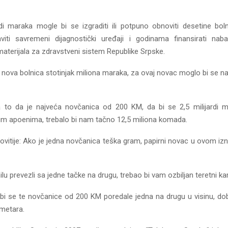
rdi maraka mogle bi se izgraditi ili potpuno obnoviti desetine bo
aviti savremeni dijagnostički uređaji i godinama finansirati naba
aterijala za zdravstveni sistem Republike Srpske.
e nova bolnica stotinjak miliona maraka, za ovaj novac moglo bi se napr
to da je najveća novčanica od 200 KM, da bi se 2,5 milijardi ma
ovim apoenima, trebalo bi nam tačno 12,5 miliona komada.
kovitije: Ako je jedna novčanica teška gram, papirni novac u ovom iz
lu prevezli sa jedne tačke na drugu, trebao bi vam ozbiljan teretni k
bi se te novčanice od 200 KM poredale jedna na drugu u visinu, dob
ometara.