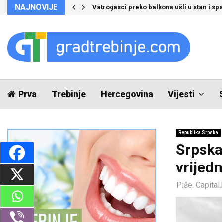
NAJNOVIJE
Vatrogasci preko balkona ušli u stan i spa
Prva
Trebinje
Hercegovina
Vijesti
Republika Srpska
Srpska
vrijed
Piše:
Capital