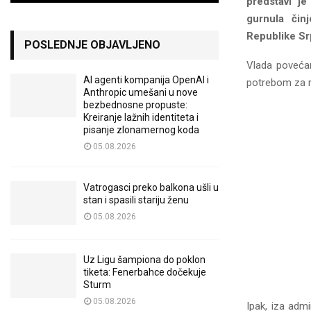
predstavi je
gurnula čin
Republike Sr
POSLEDNJE OBJAVLJENO
Vlada poveća
AI agenti kompanija OpenAI i
potrebom za r
Anthropic umešani u nove
bezbednosne propuste:
Kreiranje lažnih identiteta i
pisanje zlonamernog koda
05.08.2026
Vatrogasci preko balkona ušli u
stan i spasili stariju ženu
05.08.2026
Uz Ligu šampiona do poklon
tiketa: Fenerbahce dočekuje
Sturm
05.08.2026
Ipak, iza admi