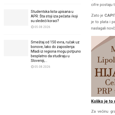
cifre postaju 
Studentska lista upisana u
Zato je
CAPI
APR: Šta stoji iza pečata i koji
su sledeći koraci?
je to plata i 
05.08.2026
naslagali novč
Smeštaj od 150 evra, ručak uz
bonove, lako do zaposlenja:
Mladi iz regiona mogu potpuno
besplatno da studiraju u
Sloveniji,...
05.08.2026
Koliko je to
Za većinu gr