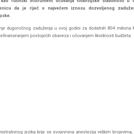
 kao rutinski instrument očuvanja finansijske stabilnosti u 
jenicu da je riječ o najvećem iznosu dozvoljenog zaduženj
pske.
nje dugoročnog zaduženja u ovoj godini za dodatnih 804 miliona 
efinansiranjem postojećih obaveza i očuvanjem likvidnosti budžeta.
nistrativnog jezika krije se svojevrsna anestezija velikim brojevima,