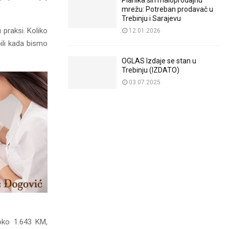
Planika širi maloprodajnu
mrežu: Potreban prodavač u
Trebinju i Sarajevu
 praksi. Koliko
12.01.2026
bili kada bismo
OGLAS Izdaje se stan u
Trebinju (IZDATO)
03.07.2025
oko 1.643 KM,