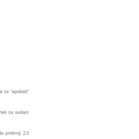
 će “spiskati”
a tek za sedam
 prebroji 2,5