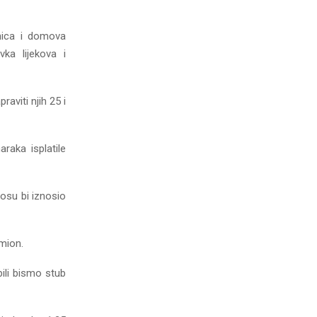
lnica i domova
vka lijekova i
aviti njih 25 i
raka isplatile
nosu bi iznosio
amion.
ili bismo stub