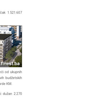
 čak 1.521.607
eći od ukupnih
vih budžetskih
jarde KM.
ti dužan 2.270