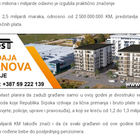
 miliona i milijarde odavno je izgubila praktično značenje.
2,5 milijardi maraka, odnosno od 2.500.000.000 KM, predstavlja
čnih plata.
 vlast planira da zaduži građane samo u ovoj godini je dvostruko v
hoda koje Republika Srpska izdvaja za lična primanja i bruto plate s
vjete, policije, uprave i pravosuđa), a koji se kreću od 1,2 do 1,3 mili
lijardi KM takođe znači i da će svaki građanin od ove godine bi
k rođene bebe do posljednjeg penzionera.