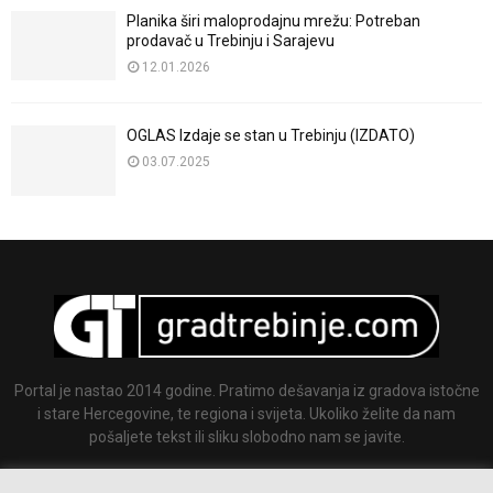
Planika širi maloprodajnu mrežu: Potreban
prodavač u Trebinju i Sarajevu
12.01.2026
OGLAS Izdaje se stan u Trebinju (IZDATO)
03.07.2025
Portal je nastao 2014 godine. Pratimo dešavanja iz gradova istočne
i stare Hercegovine, te regiona i svijeta. Ukoliko želite da nam
pošaljete tekst ili sliku slobodno nam se javite.
Email:
info@gradtrebinje.com