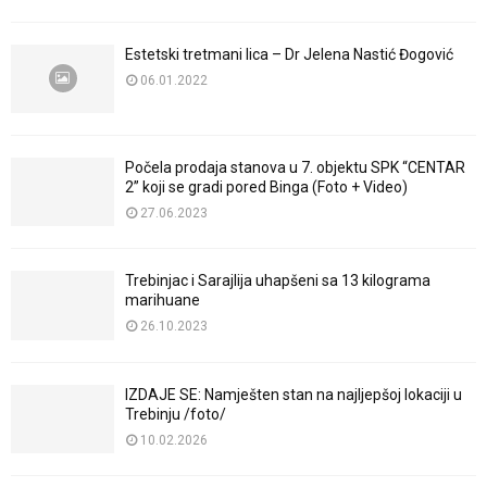
Estetski tretmani lica – Dr Jelena Nastić Đogović
06.01.2022
Počela prodaja stanova u 7. objektu SPK “CENTAR
2” koji se gradi pored Binga (Foto + Video)
27.06.2023
Trebinjac i Sarajlija uhapšeni sa 13 kilograma
marihuane
26.10.2023
IZDAJE SE: Namješten stan na najljepšoj lokaciji u
Trebinju /foto/
10.02.2026