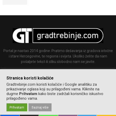
Portal je nastao 2014 godine. Pratimo dešavanja iz gradova istočne
i stare Hercegovine, te regiona i svijeta. Ukoliko želite da nam
pošaljete tekst ili sliku slobodno nam se javite.
Email:
info@gradtrebinje.com
Stranica koristi kolačiće
Gradtrebinje.com koristi kolačiće i Google analitiku za
prikazivanje oglasa koji su prilagođeni vama. Kliknite na
dugme
Prihvatam
kako biste zadržali korisničko iskustvo
prilagođeno vama.
Prihvatam
Saznaj više
@2014-2020. Sva prava zadržana.
Pravila korištenja
Izrada:
GT team