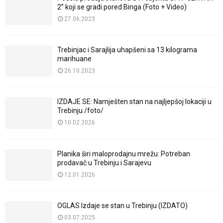
2” koji se gradi pored Binga (Foto + Video)
27.06.2023
Trebinjac i Sarajlija uhapšeni sa 13 kilograma
marihuane
26.10.2023
IZDAJE SE: Namješten stan na najljepšoj lokaciji u
Trebinju /foto/
10.02.2026
Planika širi maloprodajnu mrežu: Potreban
prodavač u Trebinju i Sarajevu
12.01.2026
OGLAS Izdaje se stan u Trebinju (IZDATO)
03.07.2025