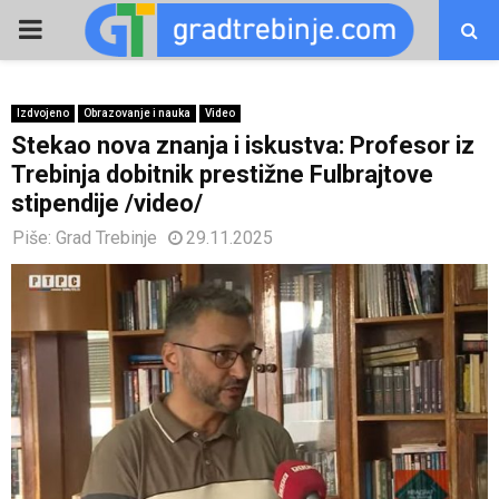
PRIMARY
MENU
Izdvojeno
Obrazovanje i nauka
Video
Stekao nova znanja i iskustva: Profesor iz
Trebinja dobitnik prestižne Fulbrajtove
stipendije /video/
Piše:
Grad Trebinje
29.11.2025