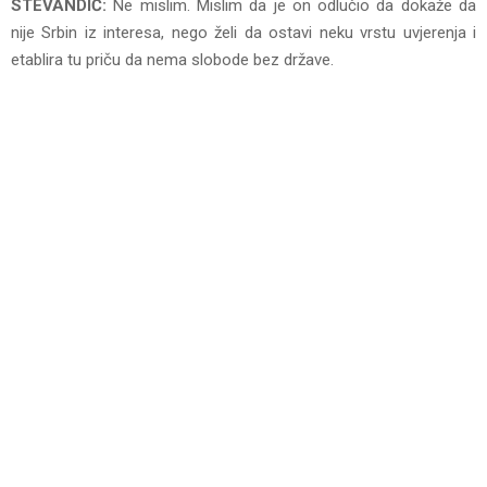
STEVANDIĆ:
Ne mislim. Mislim da je on odlučio da dokaže da
nije Srbin iz interesa, nego želi da ostavi neku vrstu uvjerenja i
etablira tu priču da nema slobode bez države.