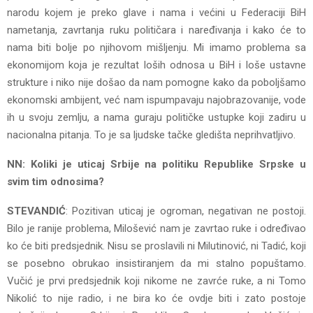
narodu kojem je preko glave i nama i većini u Federaciji BiH
nametanja, zavrtanja ruku političara i naređivanja i kako će to
nama biti bolje po njihovom mišljenju. Mi imamo problema sa
ekonomijom koja je rezultat loših odnosa u BiH i loše ustavne
strukture i niko nije došao da nam pomogne kako da poboljšamo
ekonomski ambijent, već nam ispumpavaju najobrazovanije, vode
ih u svoju zemlju, a nama guraju političke ustupke koji zadiru u
nacionalna pitanja. To je sa ljudske tačke gledišta neprihvatljivo.
NN: Koliki je uticaj Srbije na politiku Republike Srpske u
svim tim odnosima?
STEVANDIĆ
: Pozitivan uticaj je ogroman, negativan ne postoji.
Bilo je ranije problema, Milošević nam je zavrtao ruke i određivao
ko će biti predsjednik. Nisu se proslavili ni Milutinović, ni Tadić, koji
se posebno obrukao insistiranjem da mi stalno popuštamo.
Vučić je prvi predsjednik koji nikome ne zavrće ruke, a ni Tomo
Nikolić to nije radio, i ne bira ko će ovdje biti i zato postoje