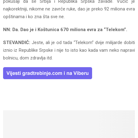
pokušaji da se Srbija i Republika Srpska zavade. Vučić je
najkorektniji, nikome ne zavrće ruke, dao je preko 92 miliona evra
opštinama i ko zna šta sve ne.
NN: Da. Dao je i Koštunica 670 miliona evra za “Telekom”.
STEVANDIĆ:
Jeste, ali je od tada “Telekom” dvije milijarde dobiti
iznio iz Republike Srpske i nije to isto kao kada vam neko napravi
bolnicu, dom zdravlja itd.