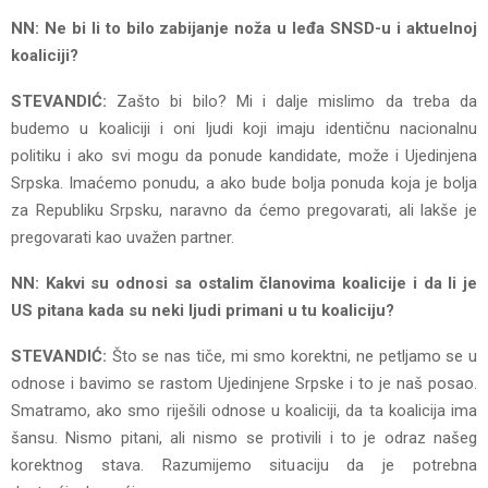
NN: Ne bi li to bilo zabijanje noža u leđa SNSD-u i aktuelnoj
koaliciji?
STEVANDIĆ:
Zašto bi bilo? Mi i dalje mislimo da treba da
budemo u koaliciji i oni ljudi koji imaju identičnu nacionalnu
politiku i ako svi mogu da ponude kandidate, može i Ujedinjena
Srpska. Imaćemo ponudu, a ako bude bolja ponuda koja je bolja
za Republiku Srpsku, naravno da ćemo pregovarati, ali lakše je
pregovarati kao uvažen partner.
NN: Kakvi su odnosi sa ostalim članovima koalicije i da li je
US pitana kada su neki ljudi primani u tu koaliciju?
STEVANDIĆ:
Što se nas tiče, mi smo korektni, ne petljamo se u
odnose i bavimo se rastom Ujedinjene Srpske i to je naš posao.
Smatramo, ako smo riješili odnose u koaliciji, da ta koalicija ima
šansu. Nismo pitani, ali nismo se protivili i to je odraz našeg
korektnog stava. Razumijemo situaciju da je potrebna