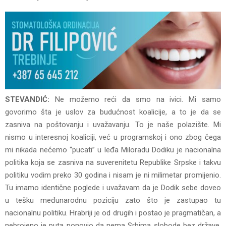
STEVANDIĆ:
Ne možemo reći da smo na ivici. Mi samo
govorimo šta je uslov za budućnost koalicije, a to je da se
zasniva na poštovanju i uvažavanju. To je naše polazište. Mi
nismo u interesnoj koaliciji, već u programskoj i ono zbog čega
mi nikada nećemo “pucati” u leđa Miloradu Dodiku je nacionalna
politika koja se zasniva na suverenitetu Republike Srpske i takvu
politiku vodim preko 30 godina i nisam je ni milimetar promijenio.
Tu imamo identične poglede i uvažavam da je Dodik sebe doveo
u tešku međunarodnu poziciju zato što je zastupao tu
nacionalnu politiku. Hrabriji je od drugih i postao je pragmatičan, a
nebrojeno je puta ponovio da nema Srbima slobode bez države.