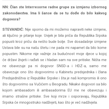
NN: Član ste Interresorne radne grupe za izmjenu izbornog
zakonodavstva. Ima li šanse da se tu dođe do bilo kakvog
dogovora?
STEVANDIĆ:
Nije sporno da mi možemo napraviti neke izmjene,
ali ključno je pitanje koje. Uvijek je bila priča da Republika Srpska
popusti kroz priču da nešto bude bolje. Sve dosadašnje izmjene
Ustava bile su na našu štetu i ne pada mi napamet da bilo kome
popustim. Nikome nije važnije za budućnost moje djece u kojoj
će državi živjeti i rađati se i hladan sam na sve pritiske. Ništa me
ne obavezuje pa ni dogovor SNSD-a i HDZ-a, samo me
obavezuje ono što dogovorimo u Kabinetu predsjednika i člana
Predsjedništva iz Republike Srpske i šta je naš kompromis ili ono
što dogovorimo sa Vučićem u Beogradu. Nikakvi dogovori sa bilo
kojom ambasadom ili ambasadorima EU me ne obavezuju i
imamo strašne pritiske. Sve koji mrze i osporavaju, Republika
Srpska će mnogostruko nadživjeti, kao što je već nadživjela.