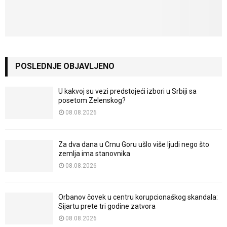
POSLEDNJE OBJAVLJENO
U kakvoj su vezi predstojeći izbori u Srbiji sa
posetom Zelenskog?
08.08.2026
Za dva dana u Crnu Goru ušlo više ljudi nego što
zemlja ima stanovnika
08.08.2026
Orbanov čovek u centru korupcionaškog skandala:
Sijartu prete tri godine zatvora
08.08.2026