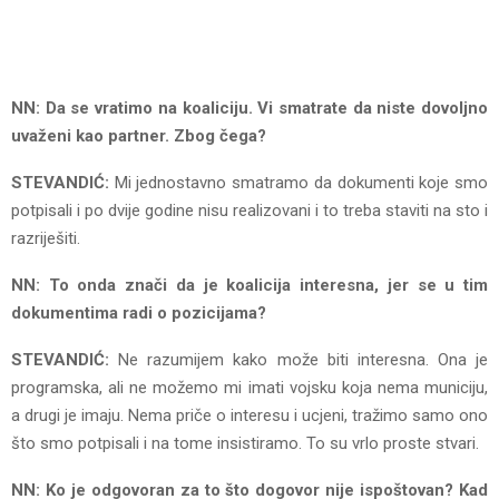
NN: Da se vratimo na koaliciju. Vi smatrate da niste dovoljno
uvaženi kao partner. Zbog čega?
STEVANDIĆ:
Mi jednostavno smatramo da dokumenti koje smo
potpisali i po dvije godine nisu realizovani i to treba staviti na sto i
razriješiti.
NN: To onda znači da je koalicija interesna, jer se u tim
dokumentima radi o pozicijama?
STEVANDIĆ:
Ne razumijem kako može biti interesna. Ona je
programska, ali ne možemo mi imati vojsku koja nema municiju,
a drugi je imaju. Nema priče o interesu i ucjeni, tražimo samo ono
što smo potpisali i na tome insistiramo. To su vrlo proste stvari.
NN: Ko je odgovoran za to što dogovor nije ispoštovan? Kad