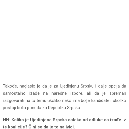
Takođe, naglasio je da je za Ujedinjenu Srpsku i dalje opcija da
samostalno izađe na naredne izbore, ali da je spreman
razgovarati na tu temu ukoliko neko ima bolje kandidate i ukoliko
postoji bolja ponuda za Republiku Srpsku.
NN: Koliko je Ujedinjena Srpska daleko od odluke da izađe iz
te koalicije? Čini se da je to na ivici.