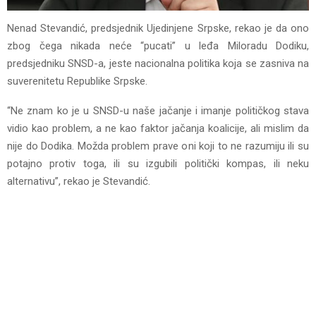
Nenad Stevandić, predsjednik Ujedinjene Srpske, rekao je da ono
zbog čega nikada neće “pucati” u leđa Miloradu Dodiku,
predsjedniku SNSD-a, jeste nacionalna politika koja se zasniva na
suverenitetu Republike Srpske.
“Ne znam ko je u SNSD-u naše jačanje i imanje političkog stava
vidio kao problem, a ne kao faktor jačanja koalicije, ali mislim da
nije do Dodika. Možda problem prave oni koji to ne razumiju ili su
potajno protiv toga, ili su izgubili politički kompas, ili neku
alternativu”, rekao je Stevandić.