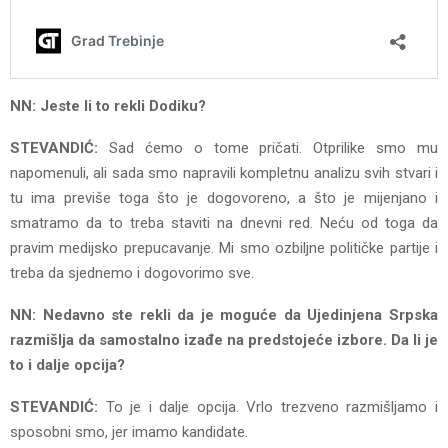
NN: Jeste li to rekli Dodiku?
STEVANDIĆ:
Sad ćemo o tome pričati. Otprilike smo mu
napomenuli, ali sada smo napravili kompletnu analizu svih stvari i
tu ima previše toga što je dogovoreno, a što je mijenjano i
smatramo da to treba staviti na dnevni red. Neću od toga da
pravim medijsko prepucavanje. Mi smo ozbiljne političke partije i
treba da sjednemo i dogovorimo sve.
NN: Nedavno ste rekli da je moguće da Ujedinjena Srpska
razmišlja da samostalno izađe na predstojeće izbore. Da li je
to i dalje opcija?
STEVANDIĆ:
To je i dalje opcija. Vrlo trezveno razmišljamo i
sposobni smo, jer imamo kandidate.