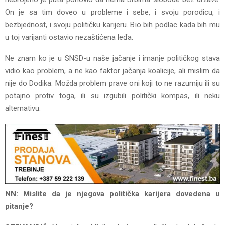
On je sa tim doveo u probleme i sebe, i svoju porodicu, i
bezbjednost, i svoju političku karijeru. Bio bih podlac kada bih mu
u toj varijanti ostavio nezaštićena leđa.
Ne znam ko je u SNSD-u naše jačanje i imanje političkog stava
vidio kao problem, a ne kao faktor jačanja koalicije, ali mislim da
nije do Dodika. Možda problem prave oni koji to ne razumiju ili su
potajno protiv toga, ili su izgubili politički kompas, ili neku
alternativu.
NN: Mislite da je njegova politička karijera dovedena u
pitanje?