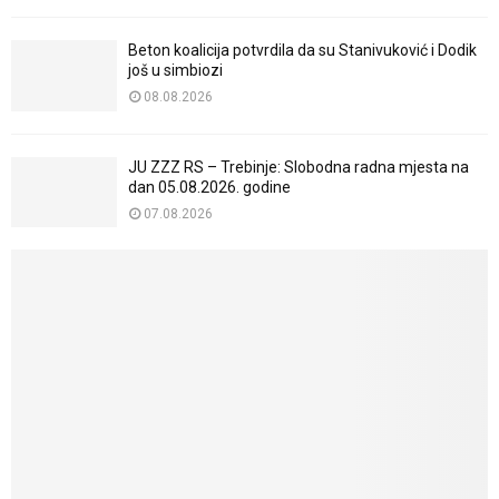
Beton koalicija potvrdila da su Stanivuković i Dodik
još u simbiozi
08.08.2026
JU ZZZ RS – Trebinje: Slobodna radna mjesta na
dan 05.08.2026. godine
07.08.2026