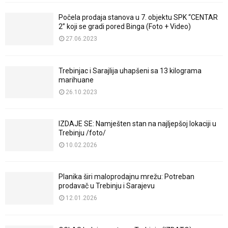
Počela prodaja stanova u 7. objektu SPK “CENTAR
2” koji se gradi pored Binga (Foto + Video)
27.06.2023
Trebinjac i Sarajlija uhapšeni sa 13 kilograma
marihuane
26.10.2023
IZDAJE SE: Namješten stan na najljepšoj lokaciji u
Trebinju /foto/
10.02.2026
Planika širi maloprodajnu mrežu: Potreban
prodavač u Trebinju i Sarajevu
12.01.2026