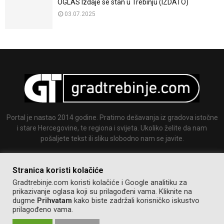
OGLAS Izdaje se stan u Trebinju (IZDATO)
03.07.2025
Portal je nastao 2014 godine. Pratimo dešavanja iz gradova istočne
i stare Hercegovine, te regiona i svijeta. Ukoliko želite da nam
pošaljete tekst ili sliku slobodno nam se javite.
Email:
info@gradtrebinje.com
Stranica koristi kolačiće
Gradtrebinje.com koristi kolačiće i Google analitiku za
prikazivanje oglasa koji su prilagođeni vama. Kliknite na
dugme
Prihvatam
kako biste zadržali korisničko iskustvo
prilagođeno vama.