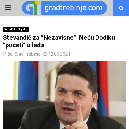
PRIMARY
MENU
Republika Srpska
Stevandić za “Nezavisne”: Neću Dodiku
“pucati” u leđa
Piše:
Grad Trebinje
12.06.2021