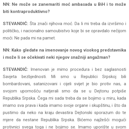
NN: Ne može se zanemariti moć ambasada u BiH i to može
biti kontraproduktivno?
STEVANDIĆ:
Šta znači njihova moć. Da li mi treba da izvršimo i
političko, i nacionalno samoubistvo koje bi se opravdalo nečijom
moći. Ne pada mi na pamet.
NN: Kako gledate na imenovanje novog visokog predstavnika
i može li se očekivati neki njegov snažniji angažman?
STEVANDIĆ:
Imenovan je mimo procedura i bez saglasnosti
Savjeta bezbjednosti. Mi smo u Republici Srpskoj bili
bombardovani, satanizovani i cijeli svijet je bio protiv nas, a
svojom upornošću natjerali smo da se u Dejtonu potpiše
Republika Srpska. Čega mi sada treba da se bojimo u miru, kada
imamo sva prava i kada imamo svoje organe i skupštinu, i što da
pustimo da neko na kraju devastira Dejtonski sporazum do te
mjere da nestane Republika Srpska. Bićemo najžešći mogući
protivnici svega toga i ne bojimo se. Imamo uporište u svom