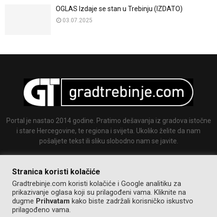
OGLAS Izdaje se stan u Trebinju (IZDATO)
03.07.2025
Portal je nastao 2014 godine. Pratimo dešavanja iz gradova istočne
i stare Hercegovine, te regiona i svijeta. Ukoliko želite da nam
pošaljete tekst ili sliku slobodno nam se javite.
Email:
info@gradtrebinje.com
Stranica koristi kolačiće
Gradtrebinje.com koristi kolačiće i Google analitiku za
prikazivanje oglasa koji su prilagođeni vama. Kliknite na
dugme
Prihvatam
kako biste zadržali korisničko iskustvo
prilagođeno vama.