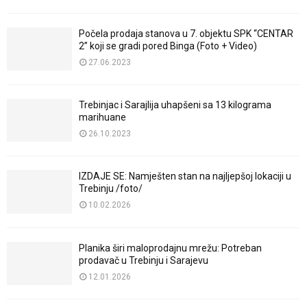
Počela prodaja stanova u 7. objektu SPK “CENTAR
2” koji se gradi pored Binga (Foto + Video)
27.06.2023
Trebinjac i Sarajlija uhapšeni sa 13 kilograma
marihuane
26.10.2023
IZDAJE SE: Namješten stan na najljepšoj lokaciji u
Trebinju /foto/
10.02.2026
Planika širi maloprodajnu mrežu: Potreban
prodavač u Trebinju i Sarajevu
12.01.2026