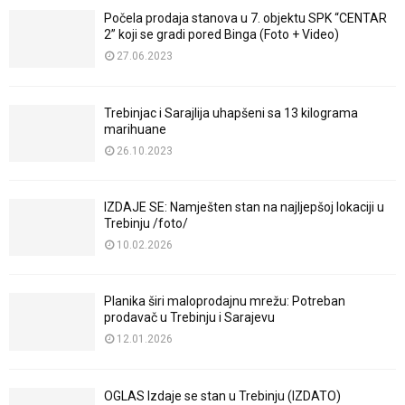
Počela prodaja stanova u 7. objektu SPK “CENTAR
2” koji se gradi pored Binga (Foto + Video)
27.06.2023
Trebinjac i Sarajlija uhapšeni sa 13 kilograma
marihuane
26.10.2023
IZDAJE SE: Namješten stan na najljepšoj lokaciji u
Trebinju /foto/
10.02.2026
Planika širi maloprodajnu mrežu: Potreban
prodavač u Trebinju i Sarajevu
12.01.2026
OGLAS Izdaje se stan u Trebinju (IZDATO)