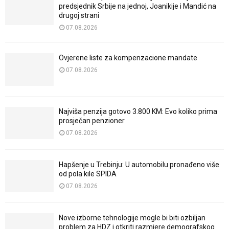
predsjednik Srbije na jednoj, Joanikije i Mandić na
drugoj strani
07.08.2026
Ovjerene liste za kompenzacione mandate
07.08.2026
Najviša penzija gotovo 3.800 KM: Evo koliko prima
prosječan penzioner
07.08.2026
Hapšenje u Trebinju: U automobilu pronađeno više
od pola kile SPIDA
07.08.2026
Nove izborne tehnologije mogle bi biti ozbiljan
problem za HDZ i otkriti razmjere demografskog