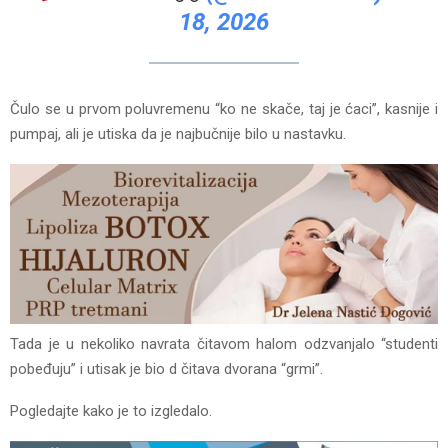
18, 2026
Čulo se u prvom poluvremenu “ko ne skače, taj je ćaci”, kasnije i
pumpaj, ali je utiska da je najbučnije bilo u nastavku.
Tada je u nekoliko navrata čitavom halom odzvanjalo “studenti
pobeđuju” i utisak je bio d čitava dvorana “grmi”.
Pogledajte kako je to izgledalo.