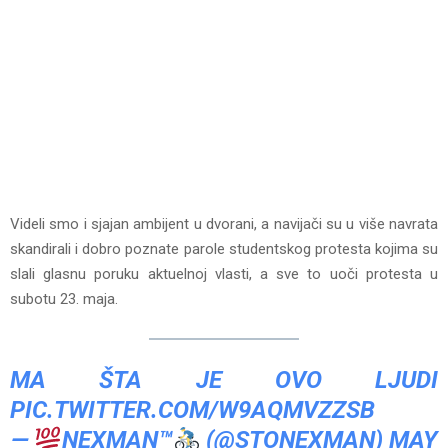
Videli smo i sjajan ambijent u dvorani, a navijači su u više navrata
skandirali i dobro poznate parole studentskog protesta kojima su
slali glasnu poruku aktuelnoj vlasti, a sve to uoči protesta u
subotu 23. maja.
MA ŠTA JE OVO LJUDI
PIC.TWITTER.COM/W9AQMVZZSB
—
NEXMAN™
(@STONEXMAN)
MAY