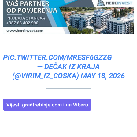
PIC.TWITTER.COM/MRESF6GZZG
— DEČAK IZ KRAJA
(@VIRIM_IZ_COSKA)
MAY 18, 2026