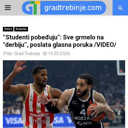
PRIMARY
MENU
Video
Košarka
“Studenti pobeđuju”: Sve grmelo na
“derbiju”, poslata glasna poruka /VIDEO/
Piše:
Grad Trebinje
19.05.2026