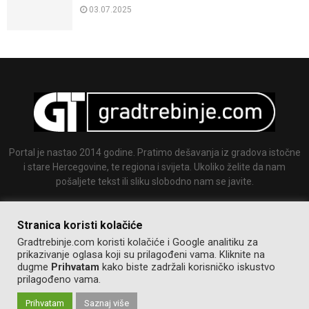
03.07.2025
Portal je nastao 2014 godine. Pratimo dešavanja iz gradova istočne
i stare Hercegovine, te regiona i svijeta. Ukoliko želite da nam
pošaljete tekst ili sliku slobodno nam se javite.
Email:
info@gradtrebinje.com
Stranica koristi kolačiće
Gradtrebinje.com koristi kolačiće i Google analitiku za
prikazivanje oglasa koji su prilagođeni vama. Kliknite na
dugme
Prihvatam
kako biste zadržali korisničko iskustvo
prilagođeno vama.
Prihvatam
Saznaj više
@2014-2020. Sva prava zadržana.
Pravila korištenja
Izrada:
GT team