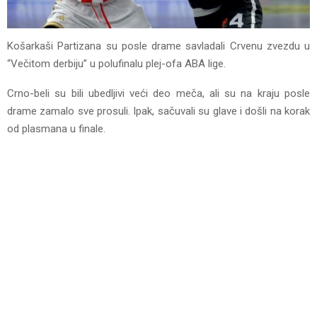
Košarkaši Partizana su posle drame savladali Crvenu zvezdu u
“Večitom derbiju” u polufinalu plej-ofa ABA lige.
Crno-beli su bili ubedljivi veći deo meča, ali su na kraju posle
drame zamalo sve prosuli. Ipak, sačuvali su glave i došli na korak
od plasmana u finale.