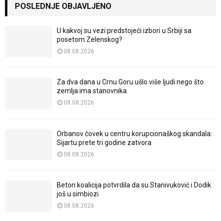
POSLEDNJE OBJAVLJENO
U kakvoj su vezi predstojeći izbori u Srbiji sa
posetom Zelenskog?
08.08.2026
Za dva dana u Crnu Goru ušlo više ljudi nego što
zemlja ima stanovnika
08.08.2026
Orbanov čovek u centru korupcionaškog skandala:
Sijartu prete tri godine zatvora
08.08.2026
Beton koalicija potvrdila da su Stanivuković i Dodik
još u simbiozi
08.08.2026