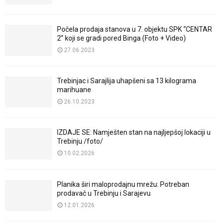
Počela prodaja stanova u 7. objektu SPK “CENTAR
2” koji se gradi pored Binga (Foto + Video)
27.06.2023
Trebinjac i Sarajlija uhapšeni sa 13 kilograma
marihuane
26.10.2023
IZDAJE SE: Namješten stan na najljepšoj lokaciji u
Trebinju /foto/
10.02.2026
Planika širi maloprodajnu mrežu: Potreban
prodavač u Trebinju i Sarajevu
12.01.2026