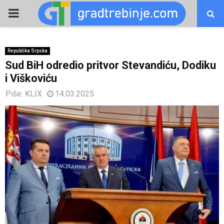
PRIMARY
MENU
Republika Srpska
Sud BiH odredio pritvor Stevandiću, Dodiku
i Viškoviću
Piše:
KLIX
14.03.2025