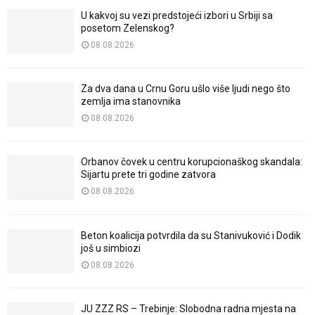
U kakvoj su vezi predstojeći izbori u Srbiji sa
posetom Zelenskog?
08.08.2026
Za dva dana u Crnu Goru ušlo više ljudi nego što
zemlja ima stanovnika
08.08.2026
Orbanov čovek u centru korupcionaškog skandala:
Sijartu prete tri godine zatvora
08.08.2026
Beton koalicija potvrdila da su Stanivuković i Dodik
još u simbiozi
08.08.2026
JU ZZZ RS – Trebinje: Slobodna radna mjesta na