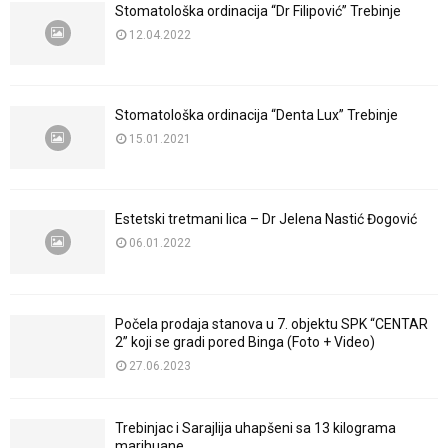
Stomatološka ordinacija “Dr Filipović” Trebinje
12.04.2022
Stomatološka ordinacija “Denta Lux” Trebinje
15.01.2021
Estetski tretmani lica – Dr Jelena Nastić Đogović
06.01.2022
Počela prodaja stanova u 7. objektu SPK “CENTAR
2” koji se gradi pored Binga (Foto + Video)
27.06.2023
Trebinjac i Sarajlija uhapšeni sa 13 kilograma
marihuane