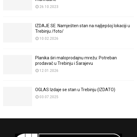
26.10.2023
IZDAJE SE: Namješten stan na najljepšoj lokaciji u
Trebinju /foto/
10.02.2026
Planika širi maloprodajnu mrežu: Potreban
prodavač u Trebinju i Sarajevu
12.01.2026
OGLAS Izdaje se stan u Trebinju (IZDATO)
03.07.2025