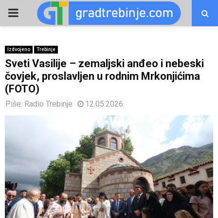
PRIMARY
MENU
Izdvojeno
Trebinje
Sveti Vasilije – zemaljski anđeo i nebeski
čovjek, proslavljen u rodnim Mrkonjićima
(FOTO)
Piše:
Radio Trebinje
12.05.2026