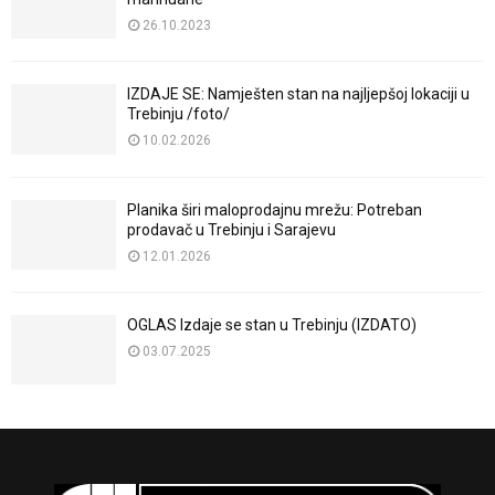
26.10.2023
IZDAJE SE: Namješten stan na najljepšoj lokaciji u
Trebinju /foto/
10.02.2026
Planika širi maloprodajnu mrežu: Potreban
prodavač u Trebinju i Sarajevu
12.01.2026
OGLAS Izdaje se stan u Trebinju (IZDATO)
03.07.2025