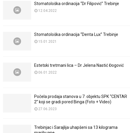
Stomatološka ordinacija “Dr Filipović” Trebinje
12.04.2022
Stomatološka ordinacija “Denta Lux” Trebinje
15.01.2021
Estetski tretmani lica – Dr Jelena Nastić Đogović
06.01.2022
Počela prodaja stanova u 7. objektu SPK “CENTAR
2” koji se gradi pored Binga (Foto + Video)
27.06.2023
Trebinjac i Sarajlija uhapšeni sa 13 kilograma
marihuane