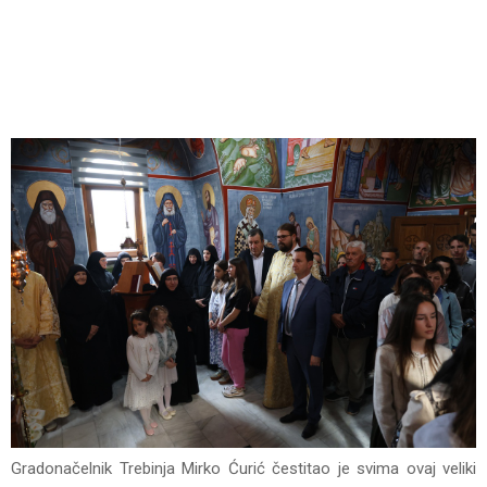
Gradonačelnik Trebinja Mirko Ćurić čestitao je svima ovaj veliki