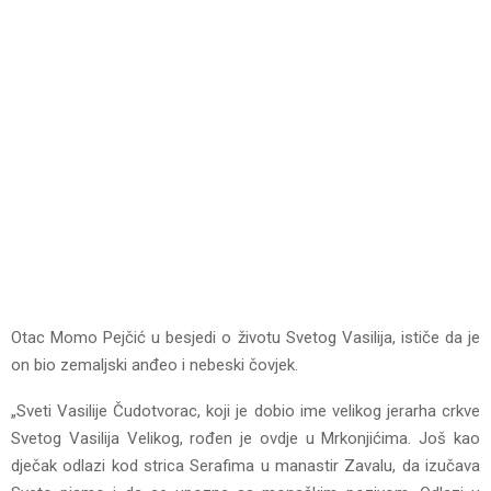
Otac Momo Pejčić u besjedi o životu Svetog Vasilija, ističe da je
on bio zemaljski anđeo i nebeski čovjek.
„Sveti Vasilije Čudotvorac, koji je dobio ime velikog jerarha crkve
Svetog Vasilija Velikog, rođen je ovdje u Mrkonjićima. Još kao
dječak odlazi kod strica Serafima u manastir Zavalu, da izučava