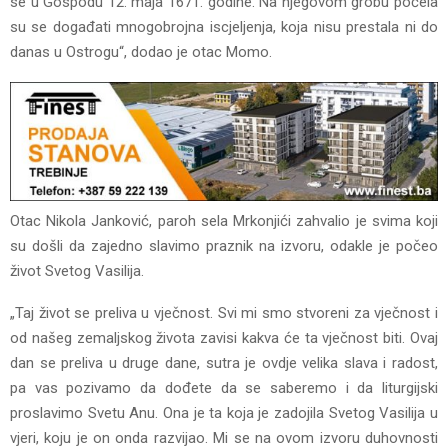
se u Gospodu 12. maja 1671. godine. Na njegovom grobu počela
su se događati mnogobrojna iscjeljenja, koja nisu prestala ni do
danas u Ostrogu“, dodao je otac Momo.
Otac Nikola Janković, paroh sela Mrkonjići zahvalio je svima koji
su došli da zajedno slavimo praznik na izvoru, odakle je počeo
život Svetog Vasilija.
„Taj život se preliva u vječnost. Svi mi smo stvoreni za vječnost i
od našeg zemaljskog života zavisi kakva će ta vječnost biti. Ovaj
dan se preliva u druge dane, sutra je ovdje velika slava i radost,
pa vas pozivamo da dođete da se saberemo i da liturgijski
proslavimo Svetu Anu. Ona je ta koja je zadojila Svetog Vasilija u
vjeri, koju je on onda razvijao. Mi se na ovom izvoru duhovnosti