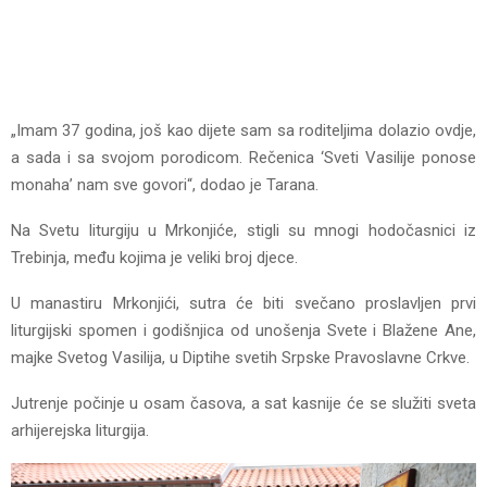
„Imam 37 godina, još kao dijete sam sa roditeljima dolazio ovdje,
a sada i sa svojom porodicom. Rečenica ‘Sveti Vasilije ponose
monaha’ nam sve govori“, dodao je Tarana.
Na Svetu liturgiju u Mrkonjiće, stigli su mnogi hodočasnici iz
Trebinja, među kojima je veliki broj djece.
U manastiru Mrkonjići, sutra će biti svečano proslavljen prvi
liturgijski spomen i godišnjica od unošenja Svete i Blažene Ane,
majke Svetog Vasilija, u Diptihe svetih Srpske Pravoslavne Crkve.
Jutrenje počinje u osam časova, a sat kasnije će se služiti sveta
arhijerejska liturgija.