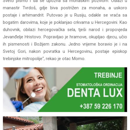
Sveto pismo i da se upozna sa monaškim pozivom. Odlazi u
manastir Tvrdoš, gdje biva postrižen za monaha, a uskoro
postaje i arhimandrit. Putovao je u Rusiju, odakle se vraća sa
bogatim darovima, koje je poklanjao crkvama u Hercegovini. Kao
duhovnik, obilazi hercegovačka sela, tješi narod i propovjeda
Jevanđelje Hristovo. Popravljao je hramove, okupljao djecu, učio
ih pismenosti i Božijem zakonu. Jedno vrijeme boravio je i na
Svetoj Gori, nakon povratka u Hercegovinu, postaje episkop
trebinjske mitropolije“, rekao je otac Momo.