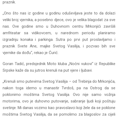
praznik.
„Ono što nas iz godine u godinu oduševljava jeste to da dolazi
veliki broj vjernika, a posebno djece, ovo je velika blagodat za sve
nas. Ove godine smo u Duhovnom centru Mrkonjići završili
amfiteatar sa vidikovcem, u narednom periodu planiramo
izgradnju konaka i parkinga. Sutra po prvi put proslavljamo i
praznik Svete Ane, majke Svetog Vasilija, i pozvao bih sve
vjernike da dođu“, rekao je Ćurić.
Goran Tadić, predsjednik Moto kluba „Noćni vukovi“ iz Republike
Srpske kaže da su jutros krenuli na put vjere i ljubavi.
„Krenuli smo putevima Svetog Vasilija – od Trebinja do Mrkonjića,
nakon toga idemo u manastir Tvrdoš, pa na Ostrog da se
poklonimo moštima Svetog Vasilija. Ovo nije samo vožnja
motorima, ovo je duhovno putovanje, sabranje ljudi koji poštuju
svetinje. Mi danas vozimo kao pravoslavci koji žele da se poklone
moštima Svetog Vasilija, da se pomolimo za blagoslov za cijeli