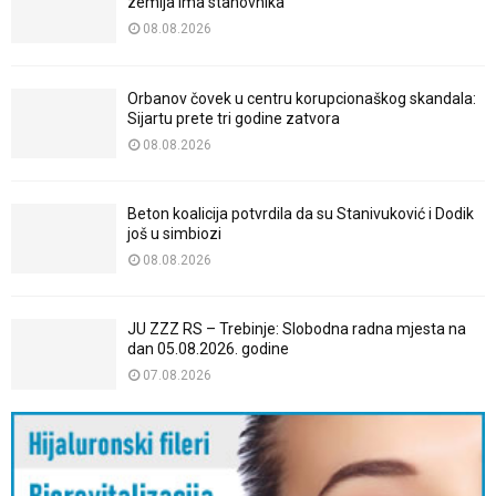
zemlja ima stanovnika
08.08.2026
Orbanov čovek u centru korupcionaškog skandala:
Sijartu prete tri godine zatvora
08.08.2026
Beton koalicija potvrdila da su Stanivuković i Dodik
još u simbiozi
08.08.2026
JU ZZZ RS – Trebinje: Slobodna radna mjesta na
dan 05.08.2026. godine
07.08.2026