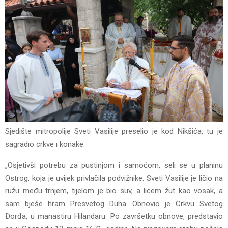
Sjedište mitropolije Sveti Vasilije preselio je kod Nikšića, tu je
sagradio crkve i konake.
„Osjetivši potrebu za pustinjom i samoćom, seli se u planinu
Ostrog, koja je uvijek privlačila podvižnike. Sveti Vasilije je ličio na
ružu među trnjem, tijelom je bio suv, a licem žut kao vosak, a
sam bješe hram Presvetog Duha. Obnovio je Crkvu Svetog
Đorđa, u manastiru Hilandaru. Po završetku obnove, predstavio