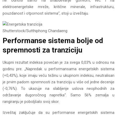
ne odnosi samo na snabdevanje gorivom, već i na
elektroenergetske mreže, kritične minerale, infrastrukturu,
pouzdanost i otpornost sistema“, stoji u izveštaju.
Shutterstock/Sutthiphong Chandaeng
Performanse sistema bolje od
spremnosti za tranziciju
Ukupni rezultat indeksa povećan je za svega 0,03% u odnosu na
godinu pre. „Napredak u performansama energetskih sistema
(+0,43%), koje imaju veću težinu u ukupnom indeksu, neutralisan
je prvim padom spremnosti za tranziciju u više od jedne decenije
(-0,76%). To ukazuje na slabljenje uslova neophodnih za
održavanje dugoročnog napretka“. Samo 56% zemalja u
rangiranju je poboljšalo svoj skor.
Izveštaj zaključuje da su performanse energetskih sistema