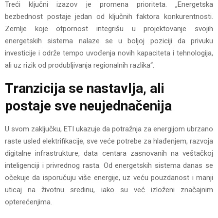
Treći ključni izazov je promena prioriteta. „Energetska
bezbednost postaje jedan od ključnih faktora konkurentnosti.
Zemlje koje otpornost integrišu u projektovanje svojih
energetskih sistema nalaze se u boljoj poziciji da privuku
investicije i održe tempo uvođenja novih kapaciteta i tehnologija,
ali uz rizik od produbljivanja regionalnih razlika“.
Tranzicija se nastavlja, ali
postaje sve neujednačenija
U svom zaključku, ETI ukazuje da potražnja za energijom ubrzano
raste usled elektrifikacije, sve veće potrebe za hlađenjem, razvoja
digitalne infrastrukture, data centara zasnovanih na veštačkoj
inteligenciji i privrednog rasta. Od energetskih sistema danas se
očekuje da isporučuju više energije, uz veću pouzdanost i manji
uticaj na životnu sredinu, iako su već izloženi značajnim
opterećenjima.