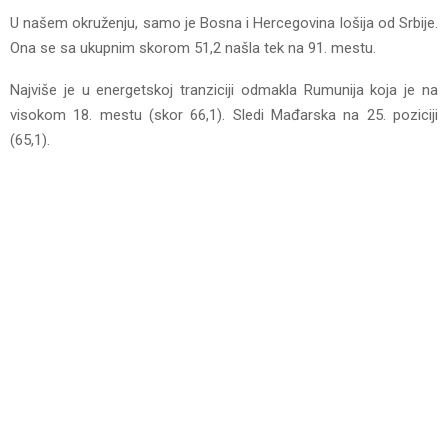
U našem okruženju, samo je Bosna i Hercegovina lošija od Srbije.
Ona se sa ukupnim skorom 51,2 našla tek na 91. mestu.
Najviše je u energetskoj tranziciji odmakla Rumunija koja je na
visokom 18. mestu (skor 66,1). Sledi Mađarska na 25. poziciji
(65,1).