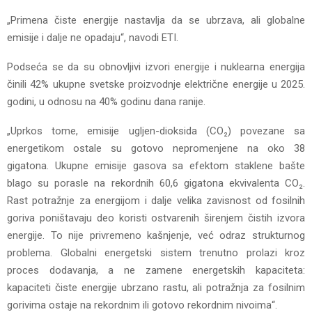
„Primena čiste energije nastavlja da se ubrzava, ali globalne
emisije i dalje ne opadaju“, navodi ETI.
Podseća se da su obnovljivi izvori energije i nuklearna energija
činili 42% ukupne svetske proizvodnje električne energije u 2025.
godini, u odnosu na 40% godinu dana ranije.
„Uprkos tome, emisije ugljen-dioksida (CO₂) povezane sa
energetikom ostale su gotovo nepromenjene na oko 38
gigatona. Ukupne emisije gasova sa efektom staklene bašte
blago su porasle na rekordnih 60,6 gigatona ekvivalenta CO₂.
Rast potražnje za energijom i dalje velika zavisnost od fosilnih
goriva poništavaju deo koristi ostvarenih širenjem čistih izvora
energije. To nije privremeno kašnjenje, već odraz strukturnog
problema. Globalni energetski sistem trenutno prolazi kroz
proces dodavanja, a ne zamene energetskih kapaciteta:
kapaciteti čiste energije ubrzano rastu, ali potražnja za fosilnim
gorivima ostaje na rekordnim ili gotovo rekordnim nivoima“.