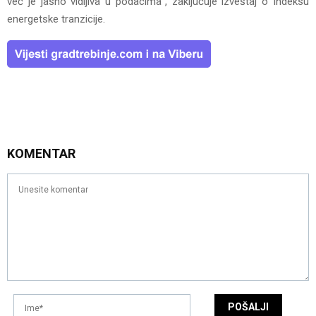
već je jasno vidljiva u podacima“, zaključuje izveštaj o Indeksu
energetske tranzicije.
KOMENTAR