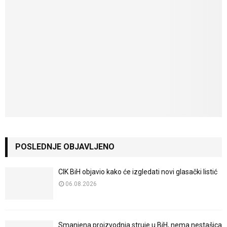
POSLEDNJE OBJAVLJENO
CIK BiH objavio kako će izgledati novi glasački listić
06.08.2026
Smanjena proizvodnja struje u BiH, nema nestašica