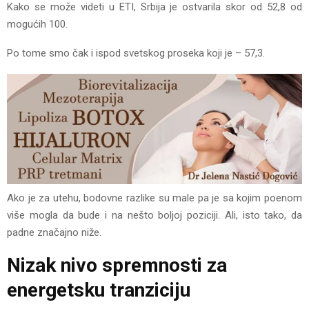
Kako se može videti u ETI, Srbija je ostvarila skor od 52,8 od
mogućih 100.
Po tome smo čak i ispod svetskog proseka koji je – 57,3.
Ako je za utehu, bodovne razlike su male pa je sa kojim poenom
više mogla da bude i na nešto boljoj poziciji. Ali, isto tako, da
padne značajno niže.
Nizak nivo spremnosti za
energetsku tranziciju