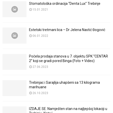
Stomatološka ordinacija “Denta Lux” Trebinje
15.01.2021
Estetski tretmani lica – Dr Jelena Nastić Đogović
06.01.2022
Počela prodaja stanova u 7. objektu SPK “CENTAR
2” koji se gradi pored Binga (Foto + Video)
27.06.2023
Trebinjac i Sarajlija uhapšeni sa 13 kilograma
marihuane
26.10.2023
IZDAJE SE: Namješten stan na najljepšoj lokaciji u