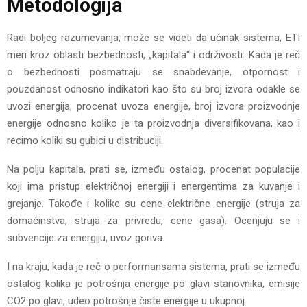
Metodologija
Radi boljeg razumevanja, može se videti da učinak sistema, ETI
meri kroz oblasti bezbednosti, „kapitala“ i održivosti. Kada je reč
o bezbednosti posmatraju se snabdevanje, otpornost i
pouzdanost odnosno indikatori kao što su broj izvora odakle se
uvozi energija, procenat uvoza energije, broj izvora proizvodnje
energije odnosno koliko je ta proizvodnja diversifikovana, kao i
recimo koliki su gubici u distribuciji.
Na polju kapitala, prati se, između ostalog, procenat populacije
koji ima pristup električnoj energiji i energentima za kuvanje i
grejanje. Takođe i kolike su cene električne energije (struja za
domaćinstva, struja za privredu, cene gasa). Ocenjuju se i
subvencije za energiju, uvoz goriva.
I na kraju, kada je reč o performansama sistema, prati se između
ostalog kolika je potrošnja energije po glavi stanovnika, emisije
CO2 po glavi, udeo potrošnje čiste energije u ukupnoj.