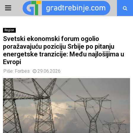
PRIMARY
MENU
Region
Svetski ekonomski forum ogolio
poražavajuću poziciju Srbije po pitanju
energetske tranzicije: Među najlošijima u
Evropi
Piše:
Forbes
29.06.2026