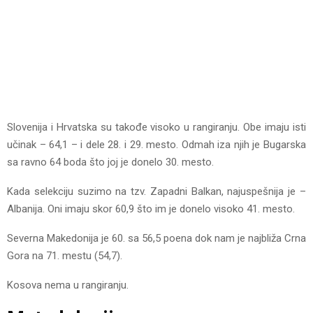
Slovenija i Hrvatska su takođe visoko u rangiranju. Obe imaju isti
učinak – 64,1 – i dele 28. i 29. mesto. Odmah iza njih je Bugarska
sa ravno 64 boda što joj je donelo 30. mesto.
Kada selekciju suzimo na tzv. Zapadni Balkan, najuspešnija je –
Albanija. Oni imaju skor 60,9 što im je donelo visoko 41. mesto.
Severna Makedonija je 60. sa 56,5 poena dok nam je najbliža Crna
Gora na 71. mestu (54,7).
Kosova nema u rangiranju.