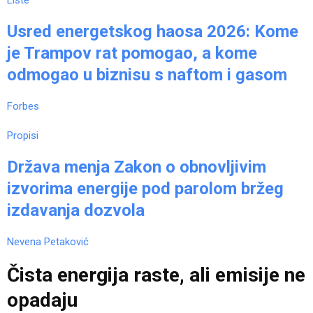
Liste
Usred energetskog haosa 2026: Kome
je Trampov rat pomogao, a kome
odmogao u biznisu s naftom i gasom
Forbes
Propisi
Država menja Zakon o obnovljivim
izvorima energije pod parolom bržeg
izdavanja dozvola
Nevena Petaković
Čista energija raste, ali emisije ne
opadaju