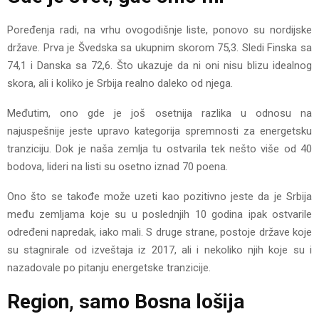
Poređenja radi, na vrhu ovogodišnje liste, ponovo su nordijske
države. Prva je Švedska sa ukupnim skorom 75,3. Sledi Finska sa
74,1 i Danska sa 72,6. Što ukazuje da ni oni nisu blizu idealnog
skora, ali i koliko je Srbija realno daleko od njega.
Međutim, ono gde je još osetnija razlika u odnosu na
najuspešnije jeste upravo kategorija spremnosti za energetsku
tranziciju. Dok je naša zemlja tu ostvarila tek nešto više od 40
bodova, lideri na listi su osetno iznad 70 poena.
Ono što se takođe može uzeti kao pozitivno jeste da je Srbija
među zemljama koje su u poslednjih 10 godina ipak ostvarile
određeni napredak, iako mali. S druge strane, postoje države koje
su stagnirale od izveštaja iz 2017, ali i nekoliko njih koje su i
nazadovale po pitanju energetske tranzicije.
Region, samo Bosna lošija