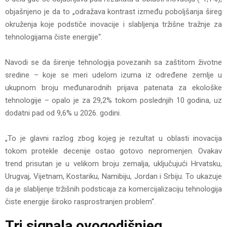
objašnjeno je da to „odražava kontrast između poboljšanja šireg
okruženja koje podstiče inovacije i slabljenja tržišne tražnje za
tehnologijama čiste energije“.
Navodi se da širenje tehnologija povezanih sa zaštitom životne
sredine – koje se meri udelom izuma iz određene zemlje u
ukupnom broju međunarodnih prijava patenata za ekološke
tehnologije – opalo je za 29,2% tokom poslednjih 10 godina, uz
dodatni pad od 9,6% u 2026. godini.
„To je glavni razlog zbog kojeg je rezultat u oblasti inovacija
tokom protekle decenije ostao gotovo nepromenjen. Ovakav
trend prisutan je u velikom broju zemalja, uključujući Hrvatsku,
Urugvaj, Vijetnam, Kostariku, Namibiju, Jordan i Srbiju. To ukazuje
da je slabljenje tržišnih podsticaja za komercijalizaciju tehnologija
čiste energije široko rasprostranjen problem“.
Tri signala ovogodišnjeg