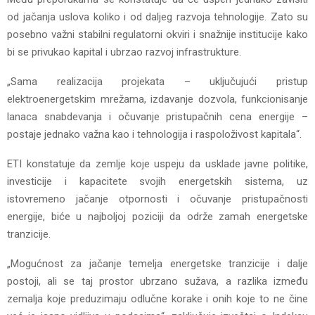
od jačanja uslova koliko i od daljeg razvoja tehnologije. Zato su
posebno važni stabilni regulatorni okviri i snažnije institucije kako
bi se privukao kapital i ubrzao razvoj infrastrukture.
„Sama realizacija projekata – uključujući pristup
elektroenergetskim mrežama, izdavanje dozvola, funkcionisanje
lanaca snabdevanja i očuvanje pristupačnih cena energije –
postaje jednako važna kao i tehnologija i raspoloživost kapitala“.
ETI konstatuje da zemlje koje uspeju da usklade javne politike,
investicije i kapacitete svojih energetskih sistema, uz
istovremeno jačanje otpornosti i očuvanje pristupačnosti
energije, biće u najboljoj poziciji da održe zamah energetske
tranzicije.
„Mogućnost za jačanje temelja energetske tranzicije i dalje
postoji, ali se taj prostor ubrzano sužava, a razlika između
zemalja koje preduzimaju odlučne korake i onih koje to ne čine