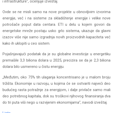
i infrastrukture“, ocenjuje izveštaj.
Ovde se ne misli samo na nove projekte u obnovljivim izvorima
energije, već i na sisteme za skladištenje energije i velike nove
potrošače poput data centara. ETI u delu u kojem govori da
energetske mreže postaju usko grlo sistema, ukazuje da glavni
izazov više nije samo izgradnja novih proizvodnih kapaciteta već
kako ih uklopiti u ceo sistem.
Pojašnjavajući podatak da je su globalne investicije u energetiku
premašile 3,3 biliona dolara u 2025, precizira se da je 2,3 biliona
dolara bilo usmereno u čistu energiju.
„Međutim, oko 75% tih ulaganja koncentrisano je u malom broju
tržišta. Ekonomije u razvoju, u kojima će se ostvariti najveći deo
budućeg rasta potražnje za energijom, i dalje privlače samo mali
deo potrebnog kapitala, dok su troškovi njihovog finansiranja dva
do tri puta viši nego u razvijenim ekonomijama“, navodi izveštaj.