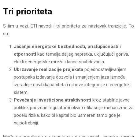
Tri prioriteta
S tim u vezi, ETI navodi i tri prioriteta za nastavak tranzicije. To
su:
Jačanje energetske bezbednosti, pristupačnosti i
otpornosti
kao temelja daljeg napretka, uključujući goriva,
elektroenergetske mreže i lance snabdevanja.
Ubrzavanje realizacije projekata
pojednostavljivanjem
postupaka izdavanja dozvola i smanjenjem jaza između
izgradnje novih kapaciteta i njihove integracije u energetski
sistem.
Povećanje investicione atraktivnosti
kroz stabilne javne
politike, pouzdan regulatorni okvir i efikasnije mehanizme za
podelu rizika, kako bi kapital bio usmeren tamo gde je
najpotrebniji.
Među preporukama se konstatuje da će uspeh jednako zavisiti