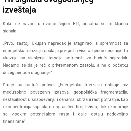
izveštaja
Kako se navodi u ovogodišnjem ETI, prisutna su tri ključna
signala.
„Prvo, zastoj. Ukupan napredak je stagnirao, a spremnost za
energetsku tranziciju opala je prvi put u više od jedne decenije. To
ukazuje na slabljenje temelja potrebnih za budući napredak.
Nadamo se da je reč o privremenom zastoju, a ne o početku
dužeg perioda stagnacije“.
Drugo su rastući pritisci. „Energetsku tranziciju oblikuje niz
međusobno povezanih izazova: geopolitička fragmentacija,
nestabilnost u snabdevanju i cenama, ubrzani rast potražnje, kao
i koncentracija kapitala na ograničen broj tržišta, dok ekonomije
sa visokim potencijalom rasta i dalje ostaju nedovoljno
finansirane“.