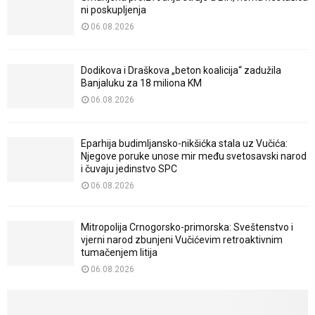
ni poskupljenja
06.08.2026
Dodikova i Draškova „beton koalicija“ zadužila
Banjaluku za 18 miliona KM
06.08.2026
Eparhija budimljansko-nikšićka stala uz Vučića:
Njegove poruke unose mir među svetosavski narod
i čuvaju jedinstvo SPC
06.08.2026
Mitropolija Crnogorsko-primorska: Sveštenstvo i
vjerni narod zbunjeni Vučićevim retroaktivnim
tumačenjem litija
06.08.2026