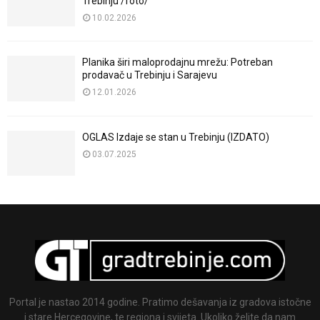
Trebinju /foto/
10.02.2026
Planika širi maloprodajnu mrežu: Potreban
prodavač u Trebinju i Sarajevu
12.01.2026
OGLAS Izdaje se stan u Trebinju (IZDATO)
03.07.2025
Portal je nastao 2014 godine. Pratimo dešavanja iz gradova istočne
i stare Hercegovine, te regiona i svijeta. Ukoliko želite da nam