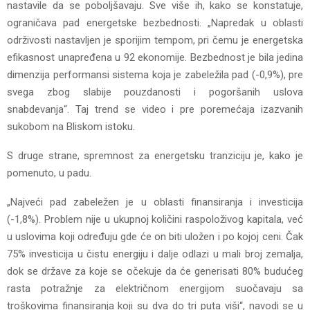
nastavile da se poboljšavaju. Sve više ih, kako se konstatuje,
ograničava pad energetske bezbednosti. „Napredak u oblasti
održivosti nastavljen je sporijim tempom, pri čemu je energetska
efikasnost unapređena u 92 ekonomije. Bezbednost je bila jedina
dimenzija performansi sistema koja je zabeležila pad (-0,9%), pre
svega zbog slabije pouzdanosti i pogoršanih uslova
snabdevanja“. Taj trend se video i pre poremećaja izazvanih
sukobom na Bliskom istoku.
S druge strane, spremnost za energetsku tranziciju je, kako je
pomenuto, u padu.
„Najveći pad zabeležen je u oblasti finansiranja i investicija
(-1,8%). Problem nije u ukupnoj količini raspoloživog kapitala, već
u uslovima koji određuju gde će on biti uložen i po kojoj ceni. Čak
75% investicija u čistu energiju i dalje odlazi u mali broj zemalja,
dok se države za koje se očekuje da će generisati 80% budućeg
rasta potražnje za električnom energijom suočavaju sa
troškovima finansiranja koji su dva do tri puta viši“, navodi se u