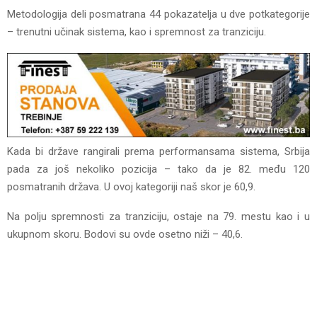
Metodologija deli posmatrana 44 pokazatelja u dve potkategorije
– trenutni učinak sistema, kao i spremnost za tranziciju.
Kada bi države rangirali prema performansama sistema, Srbija
pada za još nekoliko pozicija – tako da je 82. među 120
posmatranih država. U ovoj kategoriji naš skor je 60,9.
Na polju spremnosti za tranziciju, ostaje na 79. mestu kao i u
ukupnom skoru. Bodovi su ovde osetno niži – 40,6.