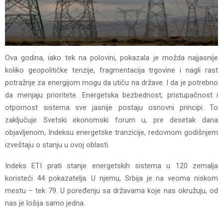
Ova godina, iako tek na polovini, pokazala je možda najjasnije
koliko geopolitičke tenzije, fragmentacija trgovine i nagli rast
potražnje za energijom mogu da utiču na države. I da je potrebno
da menjaju prioritete. Energetska bezbednost, pristupačnost i
otpornost sistema sve jasnije postaju osnovni principi. To
zaključuje Svetski ekonomski forum u, pre desetak dana
objavljenom, Indeksu energetske tranzicije, redovnom godišnjem
izveštaju o stanju u ovoj oblasti.
Indeks ETI prati stanje energetskih sistema u 120 zemalja
koristeći 44 pokazatelja. U njemu, Srbija je na veoma niskom
mestu – tek 79. U poređenju sa državama koje nas okružuju, od
nas je lošija samo jedna.