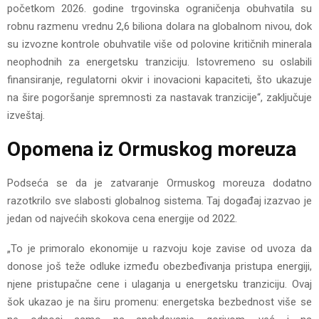
početkom 2026. godine trgovinska ograničenja obuhvatila su
robnu razmenu vrednu 2,6 biliona dolara na globalnom nivou, dok
su izvozne kontrole obuhvatile više od polovine kritičnih minerala
neophodnih za energetsku tranziciju. Istovremeno su oslabili
finansiranje, regulatorni okvir i inovacioni kapaciteti, što ukazuje
na šire pogoršanje spremnosti za nastavak tranzicije“, zaključuje
izveštaj.
Opomena iz Ormuskog moreuza
Podseća se da je zatvaranje Ormuskog moreuza dodatno
razotkrilo sve slabosti globalnog sistema. Taj događaj izazvao je
jedan od najvećih skokova cena energije od 2022.
„To je primoralo ekonomije u razvoju koje zavise od uvoza da
donose još teže odluke između obezbeđivanja pristupa energiji,
njene pristupačne cene i ulaganja u energetsku tranziciju. Ovaj
šok ukazao je na širu promenu: energetska bezbednost više se