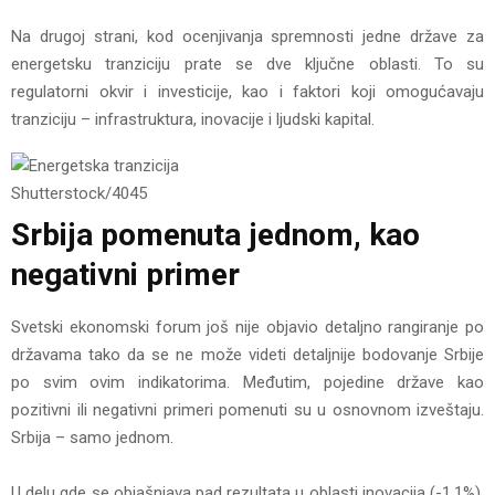
Na drugoj strani, kod ocenjivanja spremnosti jedne države za
energetsku tranziciju prate se dve ključne oblasti. To su
regulatorni okvir i investicije, kao i faktori koji omogućavaju
tranziciju – infrastruktura, inovacije i ljudski kapital.
Shutterstock/4045
Srbija pomenuta jednom, kao
negativni primer
Svetski ekonomski forum još nije objavio detaljno rangiranje po
državama tako da se ne može videti detaljnije bodovanje Srbije
po svim ovim indikatorima. Međutim, pojedine države kao
pozitivni ili negativni primeri pomenuti su u osnovnom izveštaju.
Srbija – samo jednom.
U delu gde se objašnjava pad rezultata u oblasti inovacija (-1,1%),