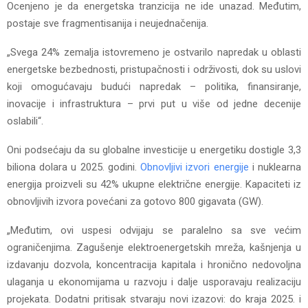
Ocenjeno je da energetska tranzicija ne ide unazad. Međutim,
postaje sve fragmentisanija i neujednačenija.
„Svega 24% zemalja istovremeno je ostvarilo napredak u oblasti
energetske bezbednosti, pristupačnosti i održivosti, dok su uslovi
koji omogućavaju budući napredak – politika, finansiranje,
inovacije i infrastruktura – prvi put u više od jedne decenije
oslabili“.
Oni podsećaju da su globalne investicije u energetiku dostigle 3,3
biliona dolara u 2025. godini.
Obnovljivi izvori energije
i nuklearna
energija proizveli su 42% ukupne električne energije. Kapaciteti iz
obnovljivih izvora povećani za gotovo 800 gigavata (GW).
„Međutim, ovi uspesi odvijaju se paralelno sa sve većim
ograničenjima. Zagušenje elektroenergetskih mreža, kašnjenja u
izdavanju dozvola, koncentracija kapitala i hronično nedovoljna
ulaganja u ekonomijama u razvoju i dalje usporavaju realizaciju
projekata. Dodatni pritisak stvaraju novi izazovi: do kraja 2025. i