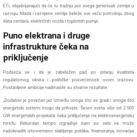
ETI, objašnjavajući da će tu tražnju pre svega generisati zemlje u
razvoju. Mada i razvijene zemlje beleže sve veću potrošnju zbog
data centara, električnih vozila i toplotnih pumpi.
Puno elektrana i druge
infrastrukture čeka na
priključenje
Podseća se i da je zabeležen pad po pitanju kvaliteta
regulatornog okvira i političke posvećenosti ovom izazovu.
Postavljene ambicije nadmašile su stvarne rezultate.
„Dodatno je povećan jaz između onoga što se gradi i onoga što
energetski sistemi mogu da prihvate. Širom sveta više od 2.500
GW energetskih projekata čeka priključenje na elektroenergetsku
mrežu. Rekordan tempo izgradnje sam po sebi ne može
nadoknaditi istovremeno slabljenje politika, finansiranja, inovacija