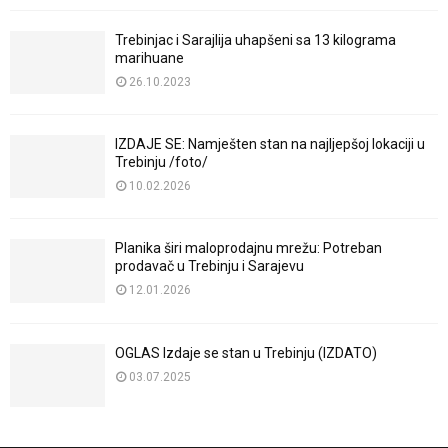
Trebinjac i Sarajlija uhapšeni sa 13 kilograma
marihuane
26.10.2023
IZDAJE SE: Namješten stan na najljepšoj lokaciji u
Trebinju /foto/
10.02.2026
Planika širi maloprodajnu mrežu: Potreban
prodavač u Trebinju i Sarajevu
12.01.2026
OGLAS Izdaje se stan u Trebinju (IZDATO)
03.07.2025