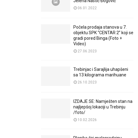
Jelena Nastić Đogović
06.01.2022
Počela prodaja stanova u 7.
objektu SPK “CENTAR 2” koji se
gradi pored Binga (Foto +
Video)
27.06.2023
Trebinjac i Sarajlija uhapšeni
sa 13 kilograma marihuane
26.10.2023
IZDAJE SE: Namješten stan na
najljepšoj lokaciji u Trebinju
/foto/
10.02.2026