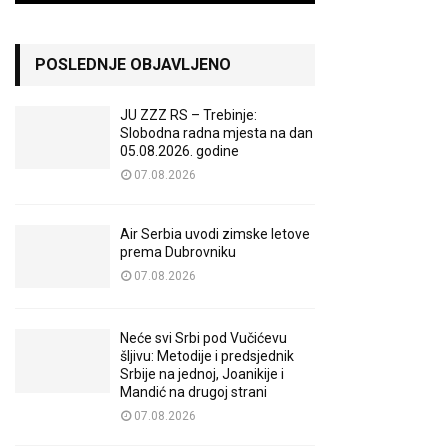
POSLEDNJE OBJAVLJENO
JU ZZZ RS – Trebinje:
Slobodna radna mjesta na dan
05.08.2026. godine
07.08.2026
Air Serbia uvodi zimske letove
prema Dubrovniku
07.08.2026
Neće svi Srbi pod Vučićevu
šljivu: Metodije i predsjednik
Srbije na jednoj, Joanikije i
Mandić na drugoj strani
07.08.2026