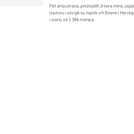
Pet amputiraca, preživjelih žrtava mina, uspje
izazovu i osvojili su najviši vrh Bosne i Herce
i visinu od 2.386 metara...