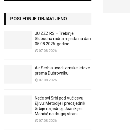
POSLEDNJE OBJAVLJENO
JU ZZZ RS – Trebinje:
Slobodna radna mjesta na dan
05.08.2026. godine
07.08.2026
Air Serbia uvodi zimske letove
prema Dubrovniku
07.08.2026
Neće svi Srbi pod Vučićevu
šljivu: Metodije i predsjednik
Srbije na jednoj, Joanikije i
Mandić na drugoj strani
07.08.2026