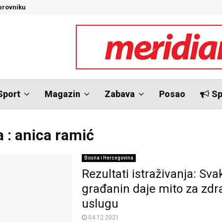
brovniku
N
Sport
Magazin
Zabava
Posao
Sp
 : anica ramić
Bosna i Hercegovina
Rezultati istraživanja: Svak
građanin daje mito za zd
uslugu
04.12.2021