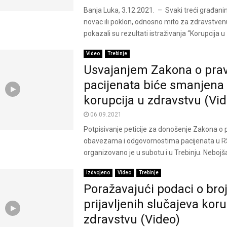
Banja Luka, 3.12.2021. – Svaki treći građani
novac ili poklon, odnosno mito za zdravstven
pokazali su rezultati istraživanja “Korupcija u 
Video
Trebinje
Usvajanjem Zakona o pra
pacijenata biće smanjena
korupcija u zdravstvu (Vi
06.09.2021
Potpisivanje peticije za donošenje Zakona o 
obavezama i odgovornostima pacijenata u R
organizovano je u subotu i u Trebinju. Nebojša
Izdvojeno
Video
Trebinje
Poražavajući podaci o bro
prijavljenih slučajeva koru
zdravstvu (Video)