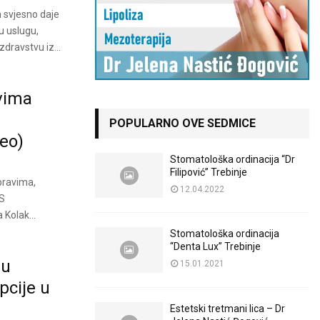
n svjesno daje
u uslugu,
zdravstvu iz...
vima
POPULARNO OVE SEDMICE
deo)
Stomatološka ordinacija “Dr
Filipović” Trebinje
pravima,
12.04.2022
S
 Kolak...
Stomatološka ordinacija
“Denta Lux” Trebinje
ju
15.01.2021
pcije u
Estetski tretmani lica – Dr