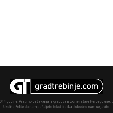
014 godine. Pratimo dešavanja iz gradova istočne i stare Hercegovine, te
Ukoliko želite da nam pošaljete tekst ili sliku slobodno nam se javite.