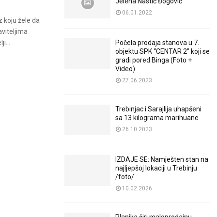
Jelena Nastić Đogović
06.01.2022
 koju žele da
aviteljima
Počela prodaja stanova u 7.
i...
objektu SPK “CENTAR 2” koji se
gradi pored Binga (Foto +
Video)
27.06.2023
Trebinjac i Sarajlija uhapšeni
sa 13 kilograma marihuane
26.10.2023
IZDAJE SE: Namješten stan na
najljepšoj lokaciji u Trebinju
/foto/
10.02.2026