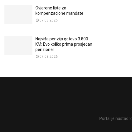
Ovjerene liste za
kompenzacione mandate
07.08.2026
Najviša penzija gotovo 3.800
KM: Evo koliko prima prosječan
penzioner
07.08.2026
Portal je nastao 2