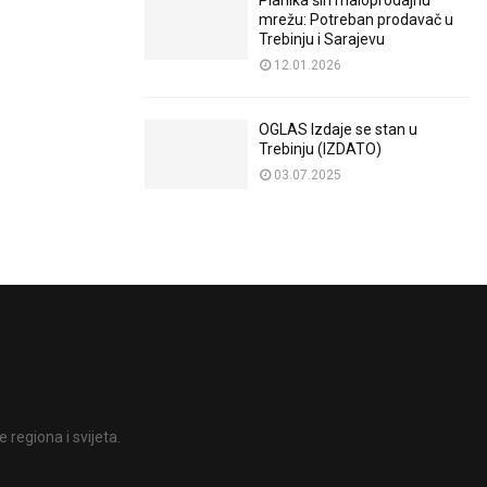
Planika širi maloprodajnu
mrežu: Potreban prodavač u
Trebinju i Sarajevu
12.01.2026
OGLAS Izdaje se stan u
Trebinju (IZDATO)
03.07.2025
 regiona i svijeta.