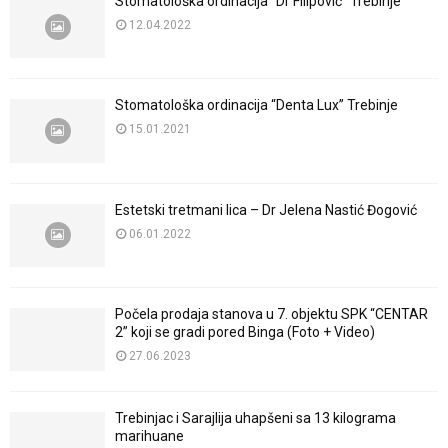
Stomatološka ordinacija “Dr Filipović” Trebinje
12.04.2022
Stomatološka ordinacija “Denta Lux” Trebinje
15.01.2021
Estetski tretmani lica – Dr Jelena Nastić Đogović
06.01.2022
Počela prodaja stanova u 7. objektu SPK “CENTAR
2” koji se gradi pored Binga (Foto + Video)
27.06.2023
Trebinjac i Sarajlija uhapšeni sa 13 kilograma
marihuane