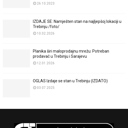
26.10.2023
IZDAJE SE: Namješten stan na najljepšoj lokaciji u
Trebinju /foto/
10.02.2026
Planika širi maloprodajnu mrežu: Potreban
prodavač u Trebinju i Sarajevu
12.01.2026
OGLAS Izdaje se stan u Trebinju (IZDATO)
03.07.2025