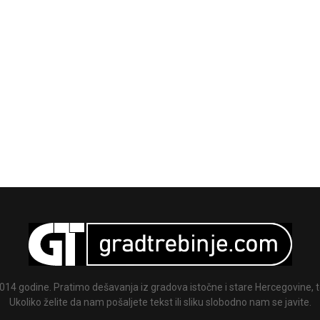
014 godine. Pratimo dešavanja iz gradova istočne i stare Hercegovine, te
Ukoliko želite da nam pošaljete tekst ili sliku slobodno nam se javite.