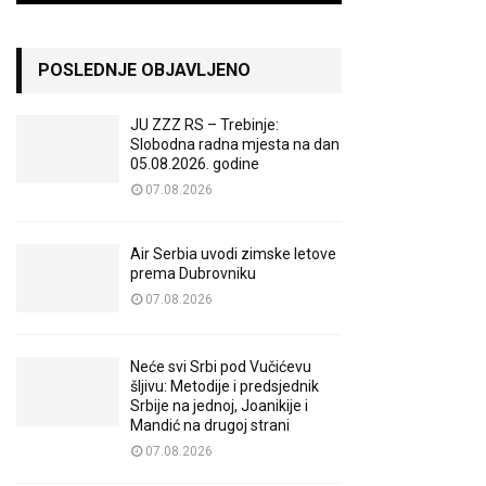
POSLEDNJE OBJAVLJENO
JU ZZZ RS – Trebinje:
Slobodna radna mjesta na dan
05.08.2026. godine
07.08.2026
Air Serbia uvodi zimske letove
prema Dubrovniku
07.08.2026
Neće svi Srbi pod Vučićevu
šljivu: Metodije i predsjednik
Srbije na jednoj, Joanikije i
Mandić na drugoj strani
07.08.2026