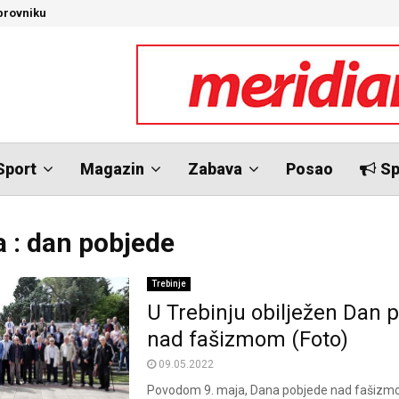
brovniku
N
Sport
Magazin
Zabava
Posao
Sp
 : dan pobjede
Trebinje
U Trebinju obilježen Dan 
nad fašizmom (Foto)
09.05.2022
Povodom 9. maja, Dana pobjede nad fašizmo