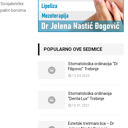
ocijalističke
k palim borcima
POPULARNO OVE SEDMICE
Stomatološka ordinacija “Dr
Filipović” Trebinje
12.04.2022
Stomatološka ordinacija
“Denta Lux” Trebinje
15.01.2021
Estetski tretmani lica – Dr