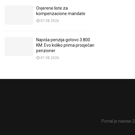
Ovjerene liste za
kompenzacione mandate
07.08.2026
Najviša penzija gotovo 3.800
KM: Evo koliko prima prosječan
penzioner
07.08.2026
Portal je nastao 2