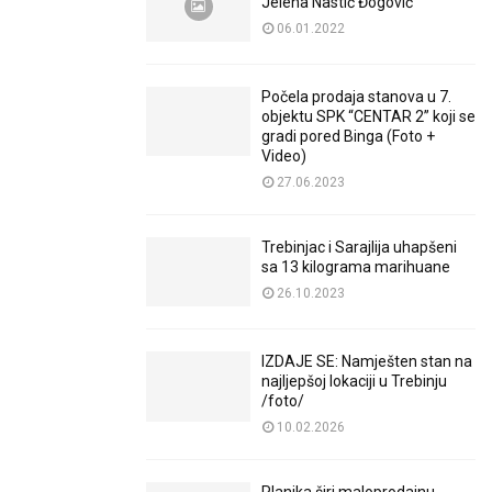
Jelena Nastić Đogović
06.01.2022
Počela prodaja stanova u 7.
objektu SPK “CENTAR 2” koji se
gradi pored Binga (Foto +
Video)
27.06.2023
Trebinjac i Sarajlija uhapšeni
sa 13 kilograma marihuane
26.10.2023
IZDAJE SE: Namješten stan na
najljepšoj lokaciji u Trebinju
/foto/
10.02.2026