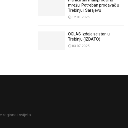
Planika širi maloprodajnu
mrežu: Potreban prodavač u
Trebinju i Sarajevu
12.01.2026
OGLAS Izdaje se stan u
Trebinju (IZDATO)
03.07.2025
 regiona i svijeta.