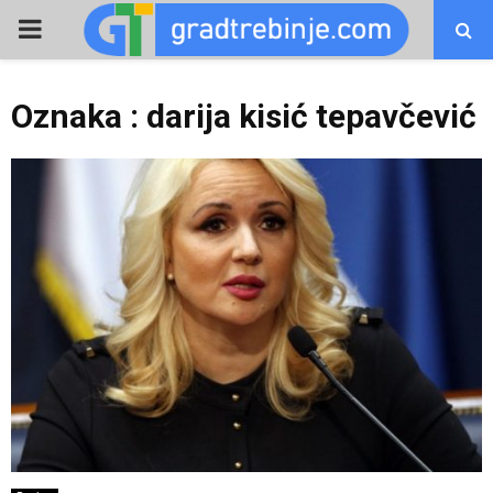
PRIMARY
MENU
Oznaka : darija kisić tepavčević