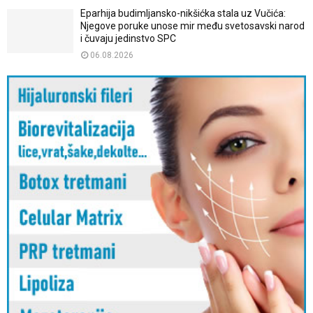
Eparhija budimljansko-nikšićka stala uz Vučića:
Njegove poruke unose mir među svetosavski narod
i čuvaju jedinstvo SPC
06.08.2026