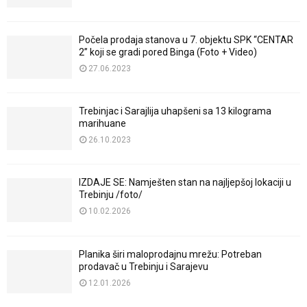
Počela prodaja stanova u 7. objektu SPK “CENTAR
2” koji se gradi pored Binga (Foto + Video)
27.06.2023
Trebinjac i Sarajlija uhapšeni sa 13 kilograma
marihuane
26.10.2023
IZDAJE SE: Namješten stan na najljepšoj lokaciji u
Trebinju /foto/
10.02.2026
Planika širi maloprodajnu mrežu: Potreban
prodavač u Trebinju i Sarajevu
12.01.2026