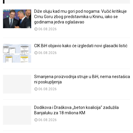
Diže oluju kad mu gori pod nogama: Vučić kritikuje
Crnu Goru zbog predstavnika u Kninu, iako se
godinama jedva oglašavao
06.08.2026
CIK BiH objavio kako će izgledati novi glasački listić
06.08.2026
Smanjena proizvodnja struje u BiH, nema nestašica
ni poskupljenja
06.08.2026
Dodikova i Draškova „beton koalicija“ zadužila
Banjaluku za 18 miliona KM
06.08.2026