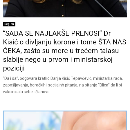
Region
“SADA SE NAJLAKŠE PRENOSI” Dr
Kisić o divljanju korone i tome ŠTA NAS
ČEKA, zašto su mere u trećem talasu
slabije nego u prvom i ministarskoj
poziciji
“Da i da”, odgovara kratko Darija Kisić Tepavčević, ministarka rada,
zapošljavanja, boračkih i socijalnh pitanja, na pitanje “Blica” da li bi
vakcinisala sebe i članove...