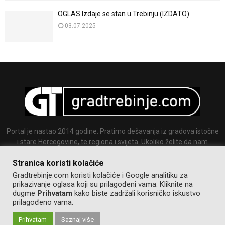
OGLAS Izdaje se stan u Trebinju (IZDATO)
03.07.2025
Portal je nastao 2014 godine. Pratimo dešavanja iz gradova istočne
i stare Hercegovine, te regiona i svijeta. Ukoliko želite da nam
pošaljete tekst ili sliku slobodno nam se javite.
Stranica koristi kolačiće
Email:
info@gradtrebinje.com
Gradtrebinje.com koristi kolačiće i Google analitiku za
prikazivanje oglasa koji su prilagođeni vama. Kliknite na
dugme
Prihvatam
kako biste zadržali korisničko iskustvo
prilagođeno vama.
Prihvatam
Saznaj više