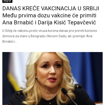
Region
DANAS KREĆE VAKCINACIJA U SRBIJI
Među prvima dozu vakcine će primiti
Ana Brnabić i Darija Kisić Tepavčević
U Srbiji će vakcinu protiv virusa korona danas prvi primiti korisnici
domova za stare u Beogradu i Novom Sadu, ali i premijer Ana
Brnabić i...