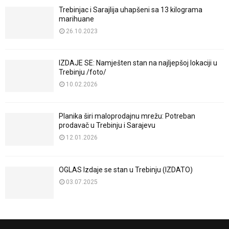
Trebinjac i Sarajlija uhapšeni sa 13 kilograma
marihuane
26.10.2023
IZDAJE SE: Namješten stan na najljepšoj lokaciji u
Trebinju /foto/
10.02.2026
Planika širi maloprodajnu mrežu: Potreban
prodavač u Trebinju i Sarajevu
12.01.2026
OGLAS Izdaje se stan u Trebinju (IZDATO)
03.07.2025