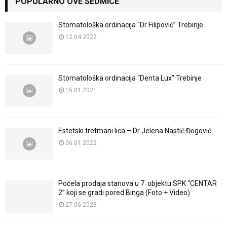
POPULARNO OVE SEDMICE
Stomatološka ordinacija “Dr Filipović” Trebinje
12.04.2022
Stomatološka ordinacija “Denta Lux” Trebinje
15.01.2021
Estetski tretmani lica – Dr Jelena Nastić Đogović
06.01.2022
Počela prodaja stanova u 7. objektu SPK “CENTAR
2” koji se gradi pored Binga (Foto + Video)
27.06.2023