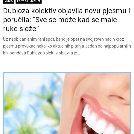
Video
Estrada i Jet Set
Dubioza kolektiv objavila novu pjesmu i
poručila: “Sve se može kad se male
ruke slože”
Uz neobičan animirani spot, bend je opet na svojstven način kroz
pjesmu provukao nekoliko aktuelnih pitanja Jedan od najpopularnijih
bh. bendova Dubioza kolektiv objavila je...