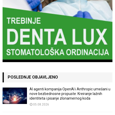
POSLEDNJE OBJAVLJENO
AI agenti kompanija OpenAI i Anthropic umešani u
nove bezbednosne propuste: Kreiranje lažnih
identiteta i pisanje zlonamernog koda
05.08.2026