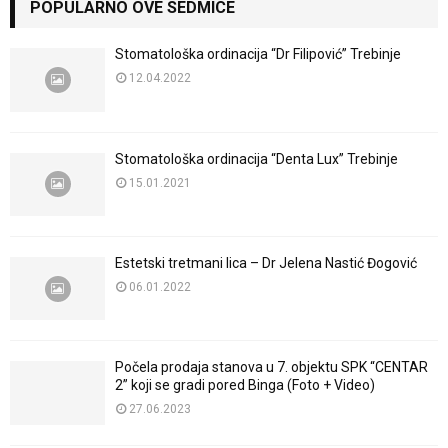
POPULARNO OVE SEDMICE
Stomatološka ordinacija “Dr Filipović” Trebinje
12.04.2022
Stomatološka ordinacija “Denta Lux” Trebinje
15.01.2021
Estetski tretmani lica – Dr Jelena Nastić Đogović
06.01.2022
Počela prodaja stanova u 7. objektu SPK “CENTAR
2” koji se gradi pored Binga (Foto + Video)
27.06.2023