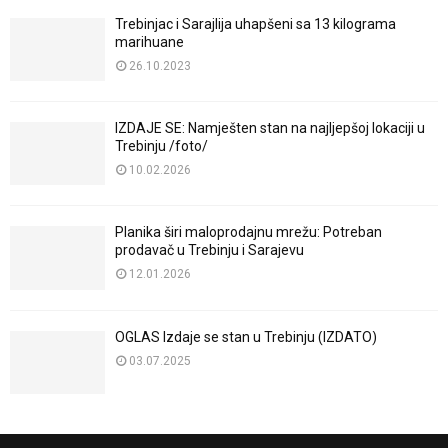
Trebinjac i Sarajlija uhapšeni sa 13 kilograma
marihuane
26.10.2023
IZDAJE SE: Namješten stan na najljepšoj lokaciji u
Trebinju /foto/
10.02.2026
Planika širi maloprodajnu mrežu: Potreban
prodavač u Trebinju i Sarajevu
12.01.2026
OGLAS Izdaje se stan u Trebinju (IZDATO)
03.07.2025