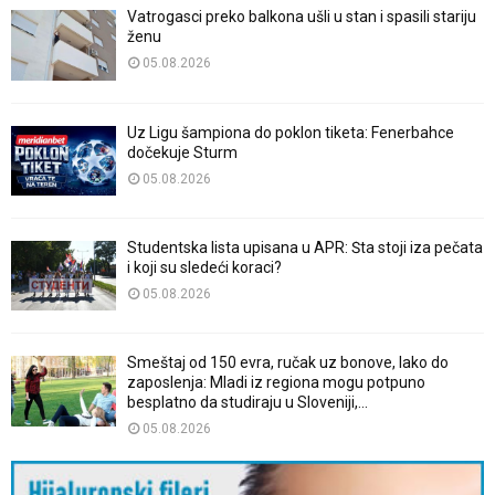
Vatrogasci preko balkona ušli u stan i spasili stariju
ženu
05.08.2026
Uz Ligu šampiona do poklon tiketa: Fenerbahce
dočekuje Sturm
05.08.2026
Studentska lista upisana u APR: Šta stoji iza pečata
i koji su sledeći koraci?
05.08.2026
Smeštaj od 150 evra, ručak uz bonove, lako do
zaposlenja: Mladi iz regiona mogu potpuno
besplatno da studiraju u Sloveniji,...
05.08.2026