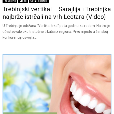
Izdvojeno
Video
Ostali sportovi
Trebinjski vertikal – Sarajlija i Trebinjka
najbrže istrčali na vrh Leotara (Video)
U Trebinju je održana “Vertikal trka” petu godinu za redom. Na trci je
učestvovalo oko tristotine trkača iz regiona. Prvo mjesto u ženskoj
konkurenciji osvojila...