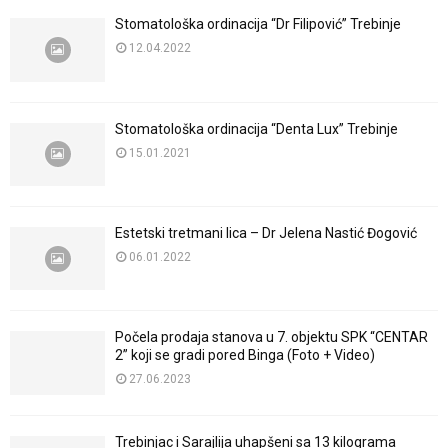
Stomatološka ordinacija “Dr Filipović” Trebinje
12.04.2022
Stomatološka ordinacija “Denta Lux” Trebinje
15.01.2021
Estetski tretmani lica – Dr Jelena Nastić Đogović
06.01.2022
Počela prodaja stanova u 7. objektu SPK “CENTAR
2” koji se gradi pored Binga (Foto + Video)
27.06.2023
Trebinjac i Sarajlija uhapšeni sa 13 kilograma