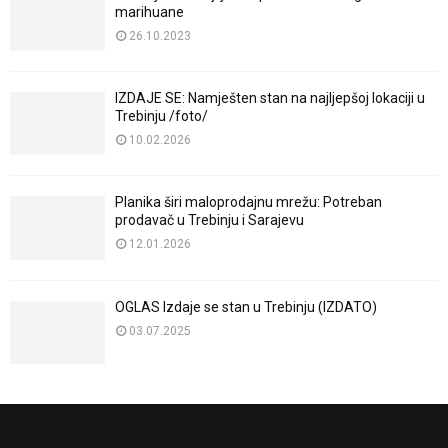
marihuane
26.10.2023
IZDAJE SE: Namješten stan na najljepšoj lokaciji u
Trebinju /foto/
10.02.2026
Planika širi maloprodajnu mrežu: Potreban
prodavač u Trebinju i Sarajevu
12.01.2026
OGLAS Izdaje se stan u Trebinju (IZDATO)
03.07.2025