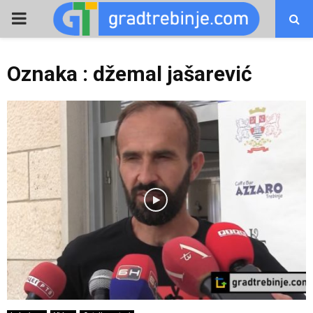
PRIMARY
MENU
Oznaka : džemal jašarević