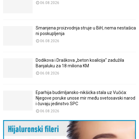
06.08.2026
Smanjena proizvodnja struje u BiH, nema nestašica
ni poskupljenja
06.08.2026
Dodikova i Draškova „beton koalicija“ zadužila
Banjaluku za 18 miliona KM
06.08.2026
Eparhija budimljansko-nikšićka stala uz Vučića:
Njegove poruke unose mir među svetosavski narod
i čuvaju jedinstvo SPC
06.08.2026