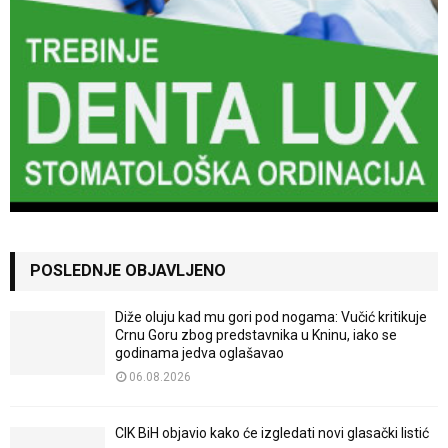
POSLEDNJE OBJAVLJENO
Diže oluju kad mu gori pod nogama: Vučić kritikuje
Crnu Goru zbog predstavnika u Kninu, iako se
godinama jedva oglašavao
06.08.2026
CIK BiH objavio kako će izgledati novi glasački listić