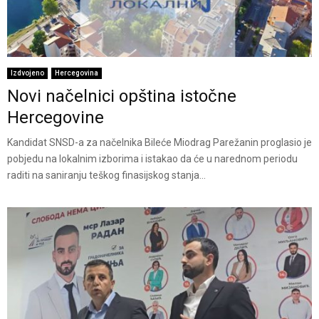
Izdvojeno
Hercegovina
Novi načelnici opština istočne
Hercegovine
Kandidat SNSD-a za načelnika Bileće Miodrag Parežanin proglasio je
pobjedu na lokalnim izborima i istakao da će u narednom periodu
raditi na saniranju teškog finasijskog stanja...