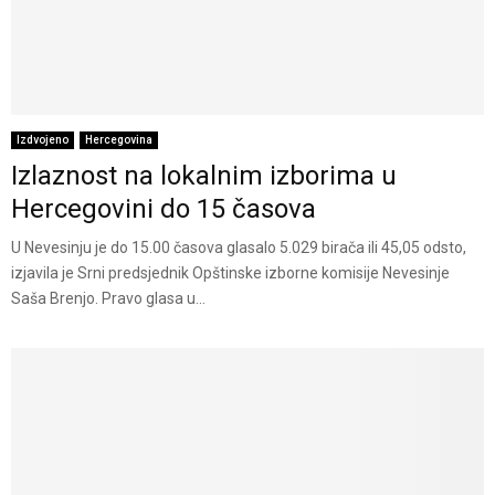
Izdvojeno
Hercegovina
Izlaznost na lokalnim izborima u
Hercegovini do 15 časova
U Nevesinju je do 15.00 časova glasalo 5.029 birača ili 45,05 odsto,
izjavila je Srni predsjednik Opštinske izborne komisije Nevesinje
Saša Brenjo. Pravo glasa u...