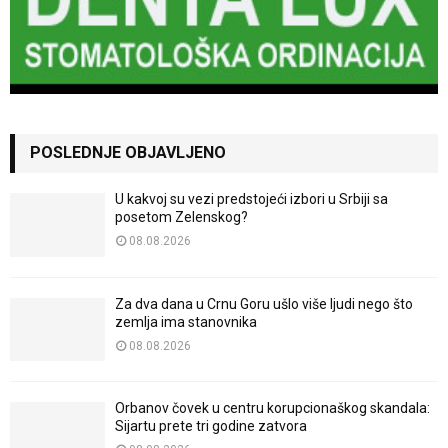
POSLEDNJE OBJAVLJENO
U kakvoj su vezi predstojeći izbori u Srbiji sa
posetom Zelenskog?
08.08.2026
Za dva dana u Crnu Goru ušlo više ljudi nego što
zemlja ima stanovnika
08.08.2026
Orbanov čovek u centru korupcionaškog skandala:
Sijartu prete tri godine zatvora