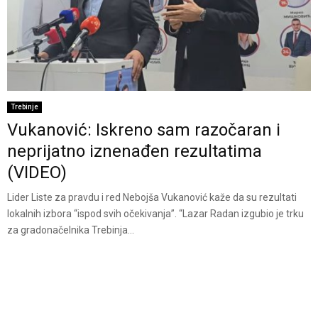
Trebinje
Vukanović: Iskreno sam razočaran i
neprijatno iznenađen rezultatima
(VIDEO)
Lider Liste za pravdu i red Nebojša Vukanović kaže da su rezultati
lokalnih izbora “ispod svih očekivanja”. “Lazar Radan izgubio je trku
za gradonačelnika Trebinja...