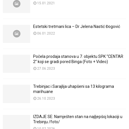
15.01.2021
Estetski tretmani lica – Dr Jelena Nastić Đogović
06.01.2022
Počela prodaja stanova u 7. objektu SPK “CENTAR
2” koji se gradi pored Binga (Foto + Video)
27.06.2023
Trebinjac i Sarajlija uhapšeni sa 13 kilograma
marihuane
26.10.2023
IZDAJE SE: Namješten stan na najljepšoj lokaciji u
Trebinju /foto/
10.02.2026