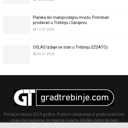
Planika širi maloprodajnu mrežu: Potreban
prodavač u Trebinju i Sarajevu
12.01.2026
OGLAS Izdaje se stan u Trebinju (IZDATO)
03.07.2025
Portal je nastao 2014 godine. Pratimo dešavanja iz gradova istočne
i stare Hercegovine, te regiona i svijeta. Ukoliko želite da nam
pošaljete tekst ili sliku slobodno nam se javite.