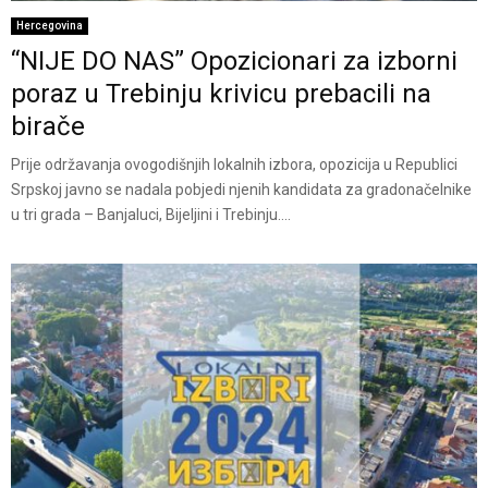
Hercegovina
“NIJE DO NAS” Opozicionari za izborni
poraz u Trebinju krivicu prebacili na
birače
Prije održavanja ovogodišnjih lokalnih izbora, opozicija u Republici
Srpskoj javno se nadala pobjedi njenih kandidata za gradonačelnike
u tri grada – Banjaluci, Bijeljini i Trebinju....