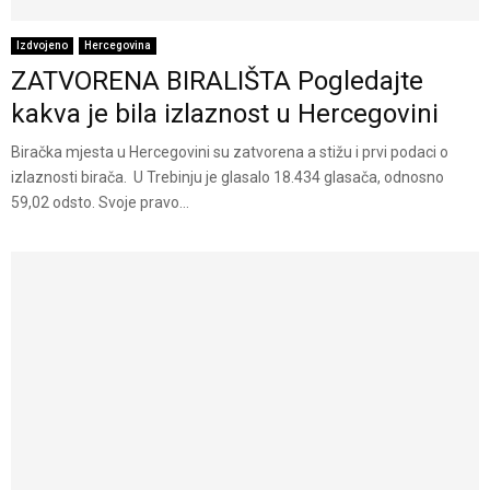
Izdvojeno
Hercegovina
ZATVORENA BIRALIŠTA Pogledajte
kakva je bila izlaznost u Hercegovini
Biračka mjesta u Hercegovini su zatvorena a stižu i prvi podaci o
izlaznosti birača. U Trebinju je glasalo 18.434 glasača, odnosno
59,02 odsto. Svoje pravo...